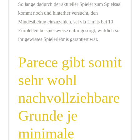
So lange dadurch der aktueller Spieler zum Spielsaal
kommt noch und hinterher versucht, den
Mindestbetrag einzuzahlen, sei via Limits bei 10
Euroletten beispielsweise dafur gesorgt, wirklich so
ihr gewisses Spielerlebnis garantiert war.
Parece gibt somit
sehr wohl
nachvollziehbare
Grunde je
minimale