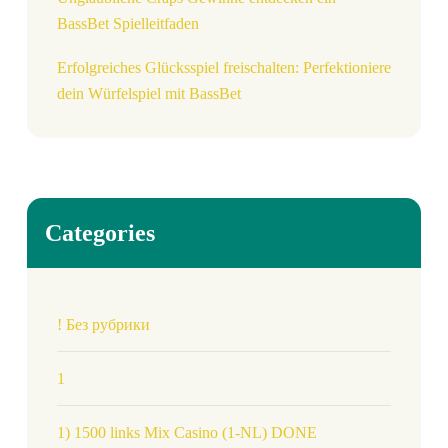
BassBet Spielleitfaden
Erfolgreiches Glücksspiel freischalten: Perfektioniere
dein Würfelspiel mit BassBet
Categories
! Без рубрики
1
1) 1500 links Mix Casino (1-NL) DONE