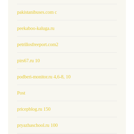
pakistanibuses.com c
peekaboo-kaluga.ru
petrillosfreeport.com2
pirs67.ru 10
podberi-monitor.ru 4,6-8, 10
Post
pricepblog.ru 150
pryazhaschool.ru 100