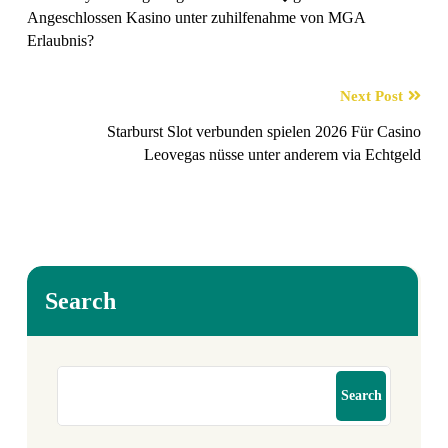
Angeschlossen Kasino unter zuhilfenahme von MGA
Erlaubnis?
Next Post
Starburst Slot verbunden spielen 2026 Für Casino
Leovegas nüsse unter anderem via Echtgeld
Search
Search