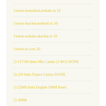
1xslots-bonuskod-zerkalo.ru 10
1xslots-skachat-android.ru 10
1xslots-zerkalo-skachat.ru 10
1xslots.us.com 20
2) 157190 links Mix Casino (1-RO) DONE
2) 220 links France Casino DONE
2) 22000 links English SMM Panel
2) 3000k