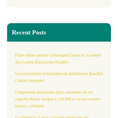
Recent Posts
Führe deine nächste Glücksspiel-Quest an: Genieße
den Casino-Rausch mit BassBet
Gewinnformeln freischalten mit detaillierten BassBet
Casino Strategien
Сокровища фараонов ждут сможешь ли ты
сорвать Royal Jackpot в x10 000 в слотах олимп
казино, собирая
Unglaubliche Craps Gewinne entdecken ein