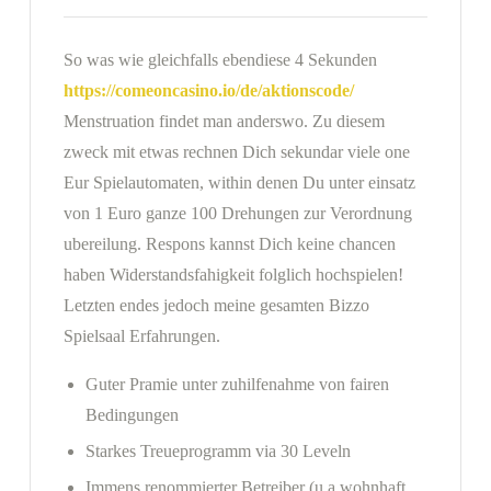
So was wie gleichfalls ebendiese 4 Sekunden
https://comeoncasino.io/de/aktionscode/
Menstruation findet man anderswo. Zu diesem
zweck mit etwas rechnen Dich sekundar viele one
Eur Spielautomaten, within denen Du unter einsatz
von 1 Euro ganze 100 Drehungen zur Verordnung
ubereilung. Respons kannst Dich keine chancen
haben Widerstandsfahigkeit folglich hochspielen!
Letzten endes jedoch meine gesamten Bizzo
Spielsaal Erfahrungen.
Guter Pramie unter zuhilfenahme von fairen
Bedingungen
Starkes Treueprogramm via 30 Leveln
Immens renommierter Betreiber (u.a wohnhaft.