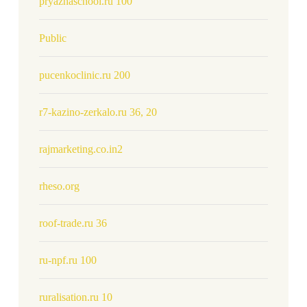
pryazhaschool.ru 100
Public
pucenkoclinic.ru 200
r7-kazino-zerkalo.ru 36, 20
rajmarketing.co.in2
rheso.org
roof-trade.ru 36
ru-npf.ru 100
ruralisation.ru 10