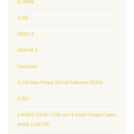
2) 3000k
2) DE
2000A Z
2000AB Z
2sport.info
3) 110 links French TikTok Followers DONE
3) EU
4 WEKS TASK) 1100 over 4 weeks Croatia Casino
(WEK 1) DONE