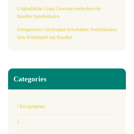
Unglaubliche Craps Gewinne entdecken ein
BassBet Spielleitfaden
Erfolgreiches Glücksspiel freischalten: Perfektioniere
dein Würfelspiel mit BassBet
Categories
! Без рубрики
1