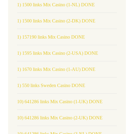
1) 1500 links Mix Casino (1-NL) DONE
1) 1500 links Mix Casino (2-DK) DONE
1) 157190 links Mix Casino DONE
1) 1595 links Mix Casino (2-USA) DONE
1) 1670 links Mix Casino (1-AU) DONE
1) 550 links Sweden Casino DONE
10) 641286 links Mix Casino (1-UK) DONE
10) 641286 links Mix Casino (2-UK) DONE
10) 641286 links Mix Casino (3-NL) DONE