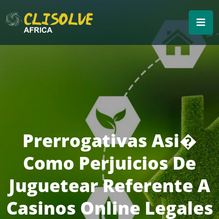
Prerrogativas Asi�
Como Perjuicios De
Juguetear Referente A
Casinos Online Legales