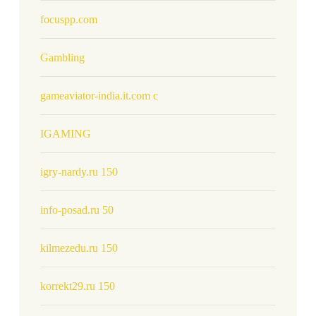
focuspp.com
Gambling
gameaviator-india.it.com c
IGAMING
igry-nardy.ru 150
info-posad.ru 50
kilmezedu.ru 150
korrekt29.ru 150