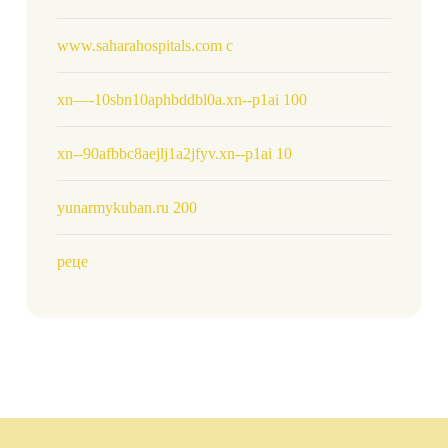
www.saharahospitals.com c
xn—-10sbn10aphbddbl0a.xn--p1ai 100
xn--90afbbc8aejlj1a2jfyv.xn--p1ai 10
yunarmykuban.ru 200
реце