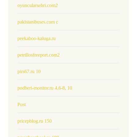
oyuncularsehri.com2
pakistanibuses.com c
peekaboo-kaluga.ru
petrillosfreeport.com2
pirs67.ru 10
podberi-monitor.ru 4,6-8, 10
Post
pricepblog.ru 150