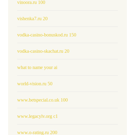
vinoora.ru 100
vishenka7.ru 20
vodka-casino-bonuskod.ru 150
vodka-casino-skachat.ru 20
what to name your ai
world-vision.ru 50
www.betspecial.co.uk 100
www.legacylv.org c1
www.o-rating.ru 200