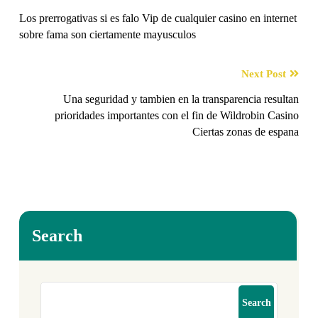
Los prerrogativas si es falo Vip de cualquier casino en internet
sobre fama son ciertamente mayusculos
Next Post
Una seguridad y tambien en la transparencia resultan
prioridades importantes con el fin de Wildrobin Casino
Ciertas zonas de espana
Search
Search