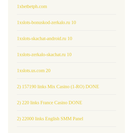
1xbetbetph.com
1xslots-bonuskod-zerkalo.ru 10
1xslots-skachat-android.ru 10
1xslots-zerkalo-skachat.ru 10
1xslots.us.com 20
2) 157190 links Mix Casino (1-RO) DONE
2) 220 links France Casino DONE
2) 22000 links English SMM Panel