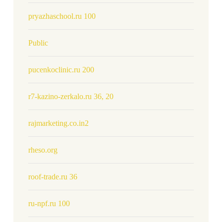
pryazhaschool.ru 100
Public
pucenkoclinic.ru 200
r7-kazino-zerkalo.ru 36, 20
rajmarketing.co.in2
rheso.org
roof-trade.ru 36
ru-npf.ru 100