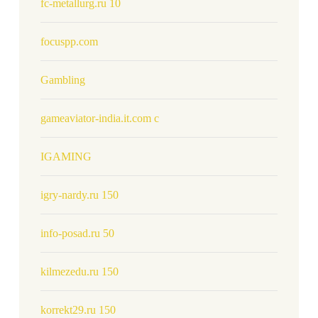
fc-metallurg.ru 10
focuspp.com
Gambling
gameaviator-india.it.com c
IGAMING
igry-nardy.ru 150
info-posad.ru 50
kilmezedu.ru 150
korrekt29.ru 150