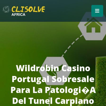
Wildrobin Casino
Portugal Sobresale
Para La Patologi�a
Del Tunel Carpiano