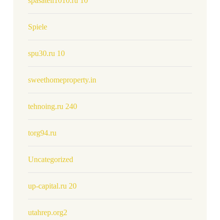
spasateli1010.ru 10
Spiele
spu30.ru 10
sweethomeproperty.in
tehnoing.ru 240
torg94.ru
Uncategorized
up-capital.ru 20
utahrep.org2