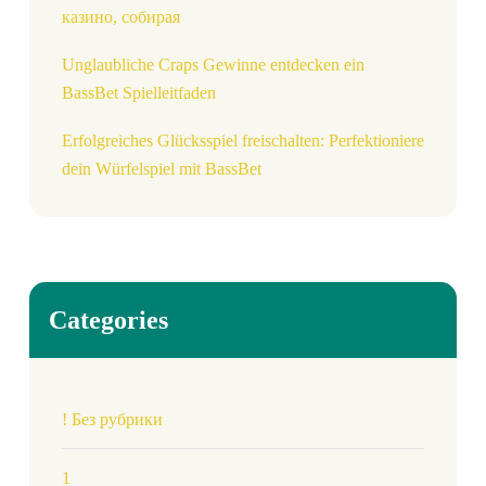
казино, собирая
Unglaubliche Craps Gewinne entdecken ein
BassBet Spielleitfaden
Erfolgreiches Glücksspiel freischalten: Perfektioniere
dein Würfelspiel mit BassBet
Categories
! Без рубрики
1