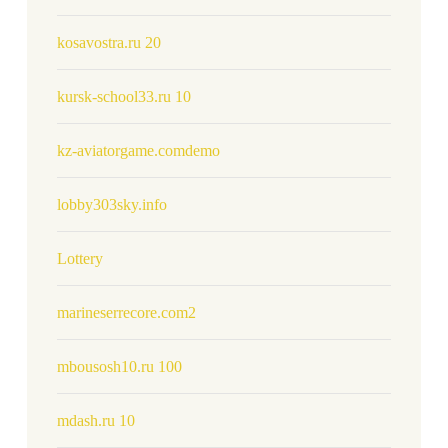
kosavostra.ru 20
kursk-school33.ru 10
kz-aviatorgame.comdemo
lobby303sky.info
Lottery
marineserrecore.com2
mbousosh10.ru 100
mdash.ru 10