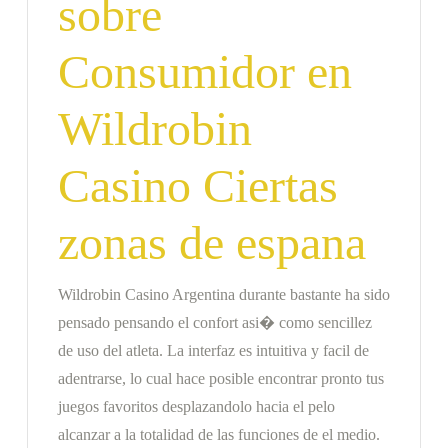
sobre
Consumidor en
Wildrobin
Casino Ciertas
zonas de espana
Wildrobin Casino Argentina durante bastante ha sido
pensado pensando el confort asi� como sencillez
de uso del atleta. La interfaz es intuitiva y facil de
adentrarse, lo cual hace posible encontrar pronto tus
juegos favoritos desplazandolo hacia el pelo
alcanzar a la totalidad de las funciones de el medio.