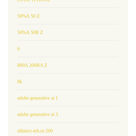
50%A 50 Z
50%A 50B Z
6
800A 200BA Z
8k
adobe generative ai 1
adobe generative ai 3
alliance-teh.ru 200