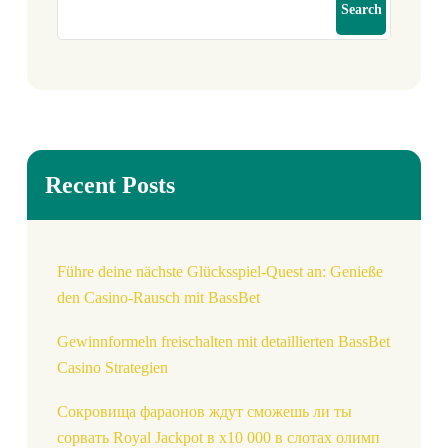
Search
Recent Posts
Führe deine nächste Glücksspiel-Quest an: Genieße
den Casino-Rausch mit BassBet
Gewinnformeln freischalten mit detaillierten BassBet
Casino Strategien
Сокровища фараонов ждут сможешь ли ты
сорвать Royal Jackpot в x10 000 в слотах олимп