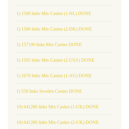
1) 1500 links Mix Casino (1-NL) DONE
1) 1500 links Mix Casino (2-DK) DONE
1) 157190 links Mix Casino DONE
1) 1595 links Mix Casino (2-USA) DONE
1) 1670 links Mix Casino (1-AU) DONE
1) 550 links Sweden Casino DONE
10) 641286 links Mix Casino (1-UK) DONE
10) 641286 links Mix Casino (2-UK) DONE