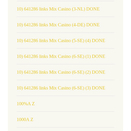
10) 641286 links Mix Casino (3-NL) DONE
10) 641286 links Mix Casino (4-DE) DONE
10) 641286 links Mix Casino (5-SE) (4) DONE
10) 641286 links Mix Casino (6-SE) (1) DONE
10) 641286 links Mix Casino (6-SE) (2) DONE
10) 641286 links Mix Casino (6-SE) (3) DONE
100%A Z
1000A Z