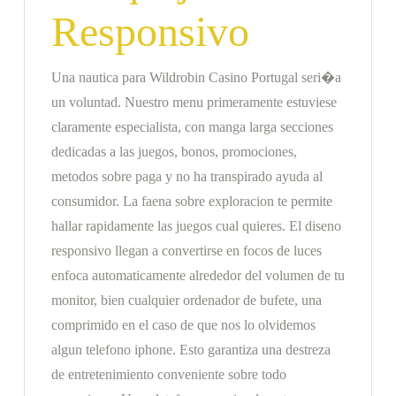
Responsivo
Una nautica para Wildrobin Casino Portugal seri�a
un voluntad. Nuestro menu primeramente estuviese
claramente especialista, con manga larga secciones
dedicadas a las juegos, bonos, promociones,
metodos sobre paga y no ha transpirado ayuda al
consumidor. La faena sobre exploracion te permite
hallar rapidamente las juegos cual quieres. El diseno
responsivo llegan a convertirse en focos de luces
enfoca automaticamente alrededor del volumen de tu
monitor, bien cualquier ordenador de bufete, una
comprimido en el caso de que nos lo olvidemos
algun telefono iphone. Esto garantiza una destreza
de entretenimiento conveniente sobre todo