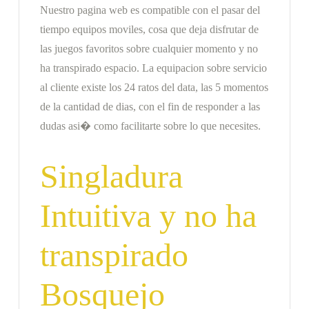
Nuestro pagina web es compatible con el pasar del
tiempo equipos moviles, cosa que deja disfrutar de
las juegos favoritos sobre cualquier momento y no
ha transpirado espacio. La equipacion sobre servicio
al cliente existe los 24 ratos del data, las 5 momentos
de la cantidad de dias, con el fin de responder a las
dudas asi� como facilitarte sobre lo que necesites.
Singladura
Intuitiva y no ha
transpirado
Bosquejo