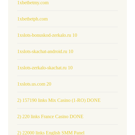
1xbetbetmy.com
1xbetbetph.com
1xslots-bonuskod-zerkalo.ru 10
1xslots-skachat-android.ru 10
1xslots-zerkalo-skachat.ru 10
1xslots.us.com 20
2) 157190 links Mix Casino (1-RO) DONE
2) 220 links France Casino DONE
2) 22000 links English SMM Panel