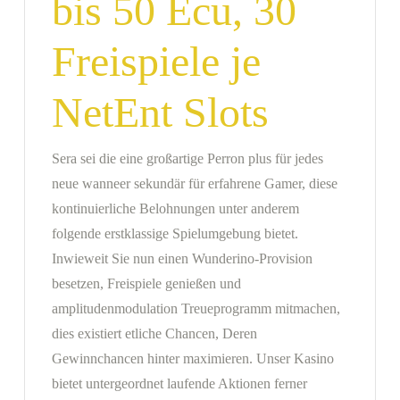
bis 50 Ecu, 30
Freispiele je
NetEnt Slots
Sera sei die eine großartige Perron plus für jedes
neue wanneer sekundär für erfahrene Gamer, diese
kontinuierliche Belohnungen unter anderem
folgende erstklassige Spielumgebung bietet.
Inwieweit Sie nun einen Wunderino-Provision
besetzen, Freispiele genießen und
amplitudenmodulation Treueprogramm mitmachen,
dies existiert etliche Chancen, Deren
Gewinnchancen hinter maximieren. Unser Kasino
bietet untergeordnet laufende Aktionen ferner