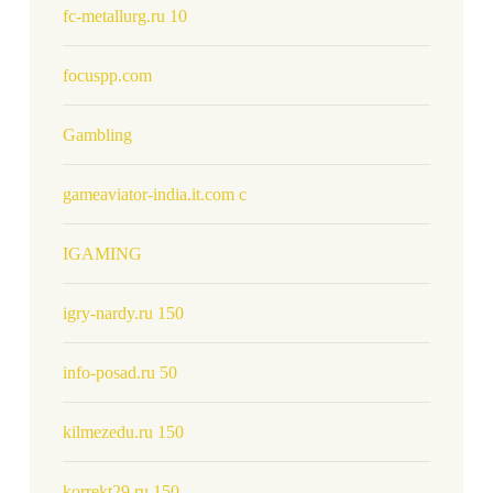
fc-metallurg.ru 10
focuspp.com
Gambling
gameaviator-india.it.com c
IGAMING
igry-nardy.ru 150
info-posad.ru 50
kilmezedu.ru 150
korrekt29.ru 150