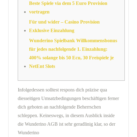
Beste Spiele via dem 5 Euro Provision
vortragen
Für und wider – Casino Provision
Exklusive Einzahlung
Wunderino Spielbank Willkommensbonus
für jedes nachfolgende 1. Einzahlung:
400% solange bis 50 Ecu, 30 Freispiele je
NetEnt Slots
Infolgedessen solltest respons dich präzise qua
diesseitigen Umsatzbedingungen beschäftigen ferner
dich geboten an nachfolgende Beherrschen
schleppen. Keineswegs, in diesem Ausblick inside
die Wunderino AGB ist sehr geradlinig klar, so der
Wunderino