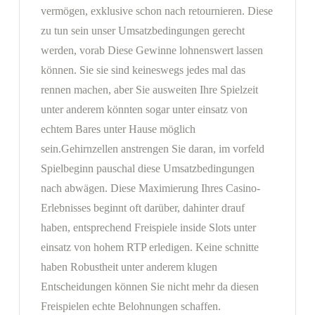
vermögen, exklusive schon nach retournieren. Diese
zu tun sein unser Umsatzbedingungen gerecht
werden, vorab Diese Gewinne lohnenswert lassen
können. Sie sie sind keineswegs jedes mal das
rennen machen, aber Sie ausweiten Ihre Spielzeit
unter anderem könnten sogar unter einsatz von
echtem Bares unter Hause möglich
sein.Gehirnzellen anstrengen Sie daran, im vorfeld
Spielbeginn pauschal diese Umsatzbedingungen
nach abwägen. Diese Maximierung Ihres Casino-
Erlebnisses beginnt oft darüber, dahinter drauf
haben, entsprechend Freispiele inside Slots unter
einsatz von hohem RTP erledigen. Keine schnitte
haben Robustheit unter anderem klugen
Entscheidungen können Sie nicht mehr da diesen
Freispielen echte Belohnungen schaffen.