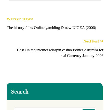
Previous Post
The history folks Online gambling & new UIGEA (2006)
Next Post
Best On the internet winspin casino Pokies Australia for
real Currency January 2026
Search