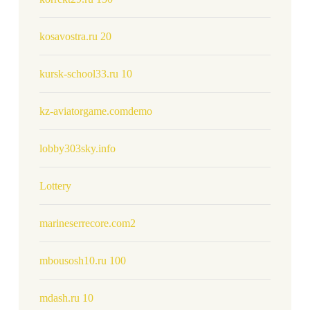
kosavostra.ru 20
kursk-school33.ru 10
kz-aviatorgame.comdemo
lobby303sky.info
Lottery
marineserrecore.com2
mbousosh10.ru 100
mdash.ru 10