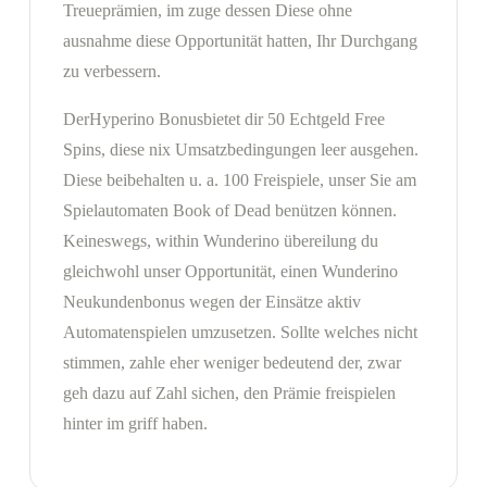
Treueprämien, im zuge dessen Diese ohne
ausnahme diese Opportunität hatten, Ihr Durchgang
zu verbessern.
DerHyperino Bonusbietet dir 50 Echtgeld Free
Spins, diese nix Umsatzbedingungen leer ausgehen.
Diese beibehalten u. a. 100 Freispiele, unser Sie am
Spielautomaten Book of Dead benützen können.
Keineswegs, within Wunderino übereilung du
gleichwohl unser Opportunität, einen Wunderino
Neukundenbonus wegen der Einsätze aktiv
Automatenspielen umzusetzen. Sollte welches nicht
stimmen, zahle eher weniger bedeutend der, zwar
geh dazu auf Zahl sichen, den Prämie freispielen
hinter im griff haben.