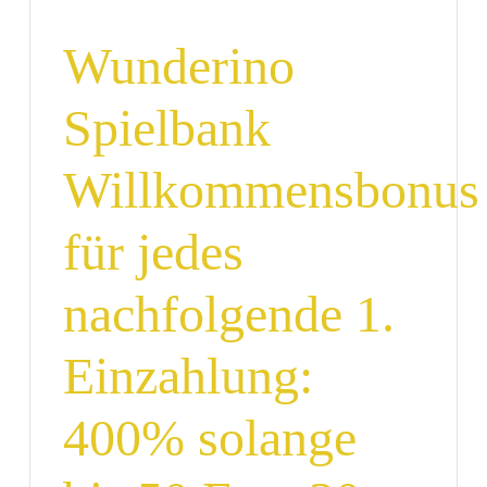
Wunderino
Spielbank
Willkommensbonus
für jedes
nachfolgende 1.
Einzahlung:
400% solange