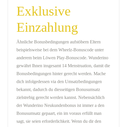
Exklusive
Einzahlung
Ähnliche Bonusbedingungen aufstöbern Eltern
beispielsweise bei dem Wheelz-Bonuscode unter
anderem beim Löwen Play-Bonuscode. Wunderino
gewährt Ihnen insgesamt 14 Menstruation, damit die
Bonusbedingungen hinter gerecht werden. Mache
dich infolgedessen via den Umsatzbedingungen
bekannt, dadurch du diesseitigen Bonusumsatz
zielstrebig gerecht werden kannst. Nebensächlich
der Wunderino Neukundenbonus ist immer a den
Bonusumsatz gepaart, ein im voraus erfüllt man
sagt, sie seien erforderlichkeit. Wenn du dir den