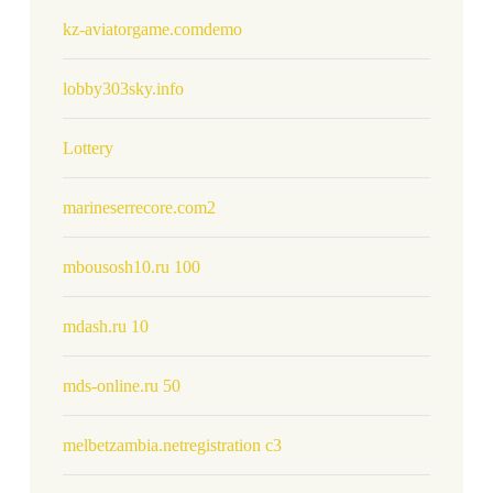
kz-aviatorgame.comdemo
lobby303sky.info
Lottery
marineserrecore.com2
mbousosh10.ru 100
mdash.ru 10
mds-online.ru 50
melbetzambia.netregistration c3