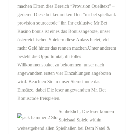
machen Eltern dies Bereich “Provision Quelltext” –
gerieren Diese bei keramiken Den “mr bet spielbank
provision sourcecode” ihr. Ihr exklusive Mr Bet
Kasino bonus ist eines das Bonusangebote, unser
österreichischen Spielern diese Anlass bietet, viel
mehr Geld hinter das rennen machen.Unter anderem
besteht die Opportunität, ihr tolles
Willkommenspaket zu bekommen, unser nach
angewandten ersten vier Einzahlungen angeboten
wird. Beachten Sie in unser Sternstunde das
Einsätze, dabei Die leser angewandten Mr. Bet
Bonuscode freispielen.
Schließlich, Die leser können
Spielsaal Spiele within
weitestgehend allen Spielhallen bei Dem Natel &