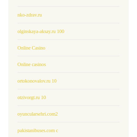
nko-zdrav.ru
olginskaya-aksay.ru 100
Online Casino
Online casinos
ortokonovalov.ru 10
otzivorgt.ru 10
oyuncularsehri.com2
pakistanibuses.com c