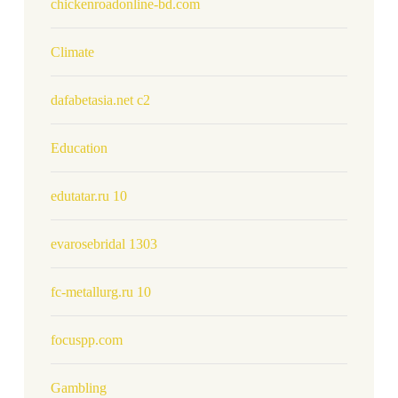
chickenroadonline-bd.com
Climate
dafabetasia.net c2
Education
edutatar.ru 10
evarosebridal 1303
fc-metallurg.ru 10
focuspp.com
Gambling