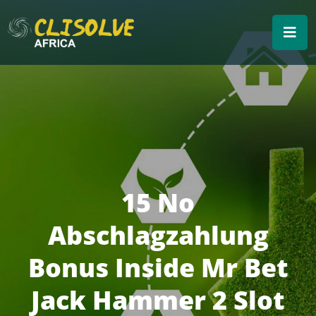
15 No
Abschlagzahlung
Bonus Inside Mr Bet
Jack Hammer 2 Slot