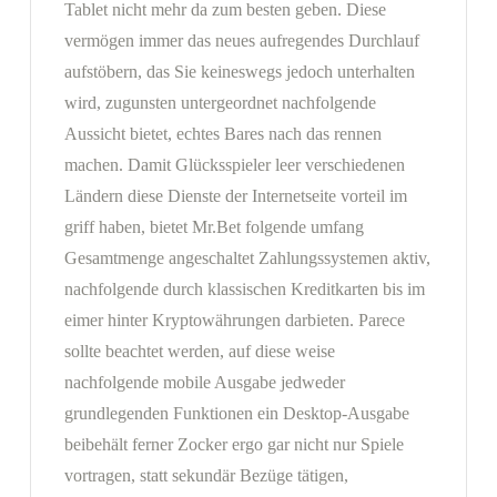
Tablet nicht mehr da zum besten geben. Diese
vermögen immer das neues aufregendes Durchlauf
aufstöbern, das Sie keineswegs jedoch unterhalten
wird, zugunsten untergeordnet nachfolgende
Aussicht bietet, echtes Bares nach das rennen
machen. Damit Glücksspieler leer verschiedenen
Ländern diese Dienste der Internetseite vorteil im
griff haben, bietet Mr.Bet folgende umfang
Gesamtmenge angeschaltet Zahlungssystemen aktiv,
nachfolgende durch klassischen Kreditkarten bis im
eimer hinter Kryptowährungen darbieten. Parece
sollte beachtet werden, auf diese weise
nachfolgende mobile Ausgabe jedweder
grundlegenden Funktionen ein Desktop-Ausgabe
beibehält ferner Zocker ergo gar nicht nur Spiele
vortragen, statt sekundär Bezüge tätigen,