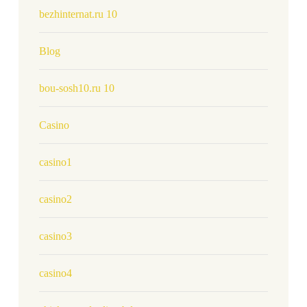
bezhinternat.ru 10
Blog
bou-sosh10.ru 10
Casino
casino1
casino2
casino3
casino4