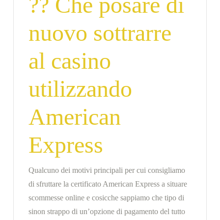
?? Che posare di
nuovo sottrarre
al casino
utilizzando
American
Express
Qualcuno dei motivi principali per cui consigliamo
di sfruttare la certificato American Express a situare
scommesse online e cosicche sappiamo che tipo di
sinon strappo di un’opzione di pagamento del tutto