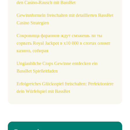
den Casino-Rausch mit BassBet
Gewinnformeln freischalten mit detaillierten BassBet
Casino Strategien
Сокровища фараонов ждут сможешь ли ты
сорвать Royal Jackpot в x10 000 в слотах олимп
казино, собирая
Unglaubliche Craps Gewinne entdecken ein
BassBet Spielleitfaden
Erfolgreiches Glücksspiel freischalten: Perfektioniere
dein Würfelspiel mit BassBet