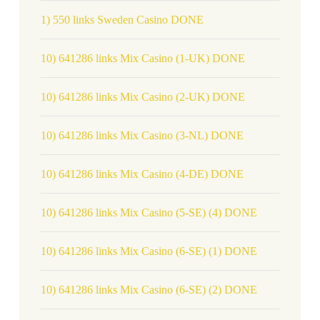
1) 550 links Sweden Casino DONE
10) 641286 links Mix Casino (1-UK) DONE
10) 641286 links Mix Casino (2-UK) DONE
10) 641286 links Mix Casino (3-NL) DONE
10) 641286 links Mix Casino (4-DE) DONE
10) 641286 links Mix Casino (5-SE) (4) DONE
10) 641286 links Mix Casino (6-SE) (1) DONE
10) 641286 links Mix Casino (6-SE) (2) DONE