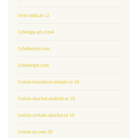
1win-india.in c2
1xbetapp-ph.com4
1xbetbetmy.com
1xbetbetph.com
1xslots-bonuskod-zerkalo.ru 10
1xslots-skachat-android.ru 10
1xslots-zerkalo-skachat.ru 10
1xslots.us.com 20