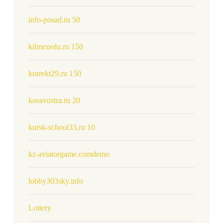
info-posad.ru 50
kilmezedu.ru 150
korrekt29.ru 150
kosavostra.ru 20
kursk-school33.ru 10
kz-aviatorgame.comdemo
lobby303sky.info
Lottery