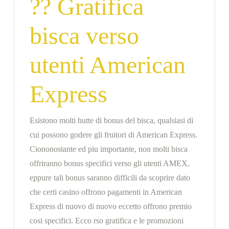
?? Gratifica
bisca verso
utenti American
Express
Esistono molti hutte di bonus del bisca, qualsiasi di
cui possono godere gli fruitori di American Express.
Ciononostante ed piu importante, non molti bisca
offriranno bonus specifici verso gli utenti AMEX,
eppure tali bonus saranno difficili da scoprire dato
che certi casino offrono pagamenti in American
Express di nuovo di nuovo eccetto offrono premio
cosi specifici. Ecco rso gratifica e le promozioni