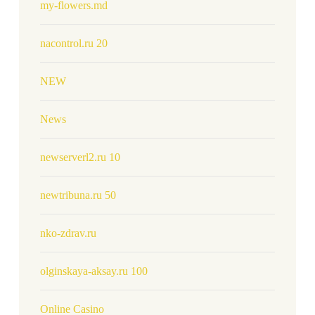
my-flowers.md
nacontrol.ru 20
NEW
News
newserverl2.ru 10
newtribuna.ru 50
nko-zdrav.ru
olginskaya-aksay.ru 100
Online Casino