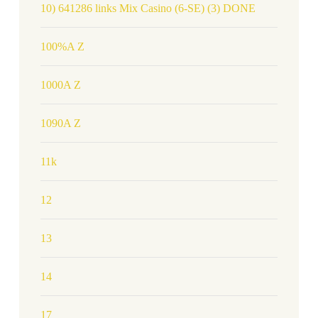
10) 641286 links Mix Casino (6-SE) (3) DONE
100%A Z
1000A Z
1090A Z
11k
12
13
14
17