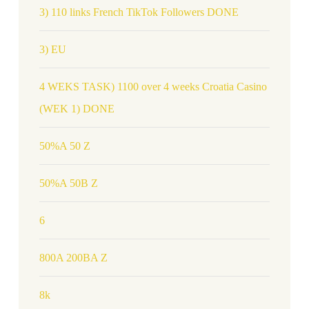
3) 110 links French TikTok Followers DONE
3) EU
4 WEKS TASK) 1100 over 4 weeks Croatia Casino
(WEK 1) DONE
50%A 50 Z
50%A 50B Z
6
800A 200BA Z
8k