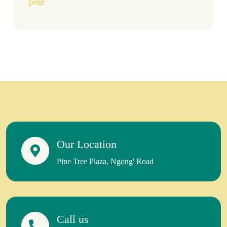
реце
Our Location
Pine Tree Plaza, Ngong' Road
Call us