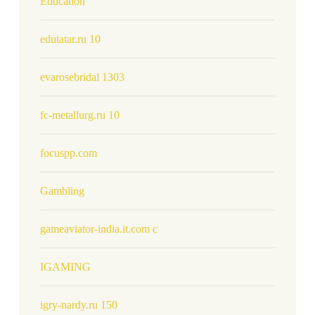
Education
edutatar.ru 10
evarosebridal 1303
fc-metallurg.ru 10
focuspp.com
Gambling
gameaviator-india.it.com c
IGAMING
igry-nardy.ru 150