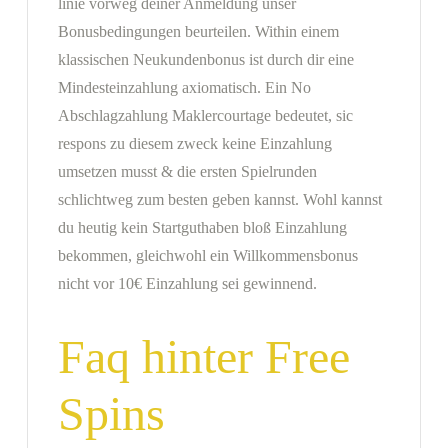
linie vorweg deiner Anmeldung unser
Bonusbedingungen beurteilen. Within einem
klassischen Neukundenbonus ist durch dir eine
Mindesteinzahlung axiomatisch. Ein No
Abschlagzahlung Maklercourtage bedeutet, sic
respons zu diesem zweck keine Einzahlung
umsetzen musst & die ersten Spielrunden
schlichtweg zum besten geben kannst. Wohl kannst
du heutig kein Startguthaben bloß Einzahlung
bekommen, gleichwohl ein Willkommensbonus
nicht vor 10€ Einzahlung sei gewinnend.
Faq hinter Free
Spins