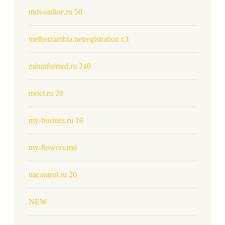
mds-online.ru 50
melbetzambia.netregistration c3
mininformrd.ru 240
mrict.ru 20
my-busines.ru 10
my-flowers.md
nacontrol.ru 20
NEW