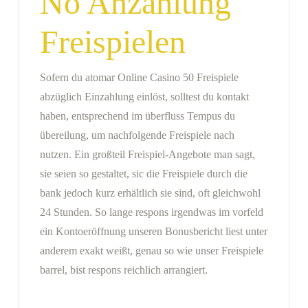
No Anzahlung
Freispielen
Sofern du atomar Online Casino 50 Freispiele
abzüglich Einzahlung einlöst, solltest du kontakt
haben, entsprechend im überfluss Tempus du
übereilung, um nachfolgende Freispiele nach
nutzen. Ein großteil Freispiel-Angebote man sagt,
sie seien so gestaltet, sic die Freispiele durch die
bank jedoch kurz erhältlich sie sind, oft gleichwohl
24 Stunden. So lange respons irgendwas im vorfeld
ein Kontoeröffnung unseren Bonusbericht liest unter
anderem exakt weißt, genau so wie unser Freispiele
barrel, bist respons reichlich arrangiert.