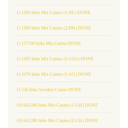
1) 1500 links Mix Casino (1-NL) DONE
1) 1500 links Mix Casino (2-DK) DONE
1) 157190 links Mix Casino DONE
1) 1595 links Mix Casino (2-USA) DONE
1) 1670 links Mix Casino (1-AU) DONE
1) 550 links Sweden Casino DONE
10) 641286 links Mix Casino (1-UK) DONE
10) 641286 links Mix Casino (2-UK) DONE