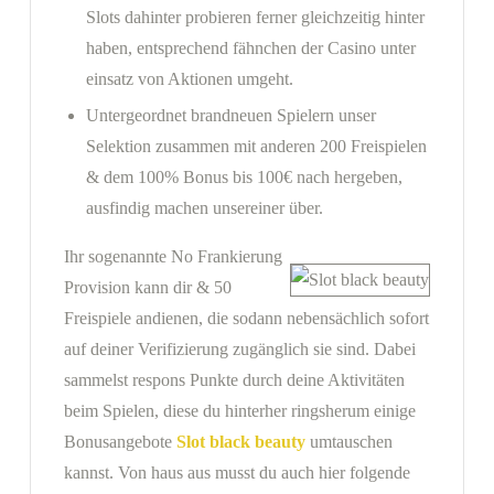
Slots dahinter probieren ferner gleichzeitig hinter
haben, entsprechend fähnchen der Casino unter
einsatz von Aktionen umgeht.
Untergeordnet brandneuen Spielern unser
Selektion zusammen mit anderen 200 Freispielen
& dem 100% Bonus bis 100€ nach hergeben,
ausfindig machen unsereiner über.
Ihr sogenannte No Frankierung
Provision kann dir & 50
Freispiele andienen, die sodann nebensächlich sofort
auf deiner Verifizierung zugänglich sie sind. Dabei
sammelst respons Punkte durch deine Aktivitäten
beim Spielen, diese du hinterher ringsherum einige
Bonusangebote
Slot black beauty
umtauschen
kannst. Von haus aus musst du auch hier folgende