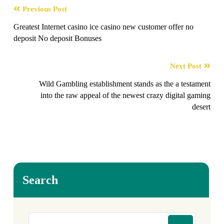
Previous Post
Greatest Internet casino ice casino new customer offer no
deposit No deposit Bonuses
Next Post
Wild Gambling establishment stands as the a testament
into the raw appeal of the newest crazy digital gaming
desert
Search