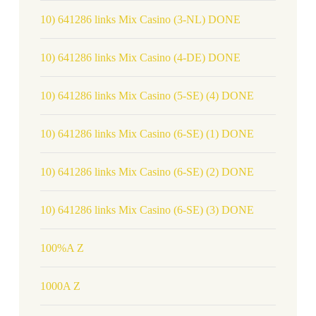
10) 641286 links Mix Casino (3-NL) DONE
10) 641286 links Mix Casino (4-DE) DONE
10) 641286 links Mix Casino (5-SE) (4) DONE
10) 641286 links Mix Casino (6-SE) (1) DONE
10) 641286 links Mix Casino (6-SE) (2) DONE
10) 641286 links Mix Casino (6-SE) (3) DONE
100%A Z
1000A Z