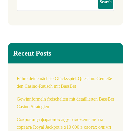
Search
Recent Posts
Führe deine nächste Glücksspiel-Quest an: Genieße
den Casino-Rausch mit BassBet
Gewinnformeln freischalten mit detaillierten BassBet
Casino Strategien
Сокровища фараонов ждут сможешь ли ты
сорвать Royal Jackpot в x10 000 в слотах олимп