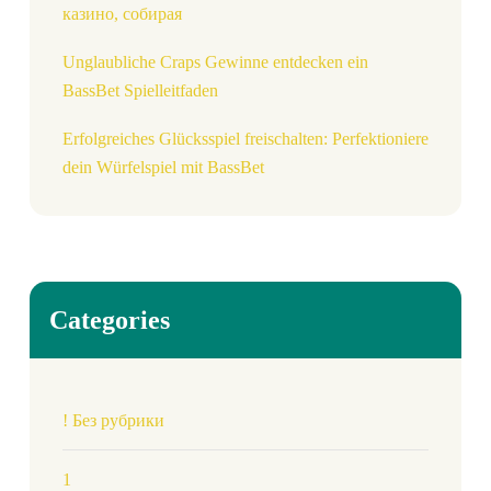
казино, собирая
Unglaubliche Craps Gewinne entdecken ein
BassBet Spielleitfaden
Erfolgreiches Glücksspiel freischalten: Perfektioniere
dein Würfelspiel mit BassBet
Categories
! Без рубрики
1