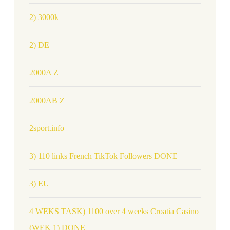
2) 3000k
2) DE
2000A Z
2000AB Z
2sport.info
3) 110 links French TikTok Followers DONE
3) EU
4 WEKS TASK) 1100 over 4 weeks Croatia Casino
(WEK 1) DONE