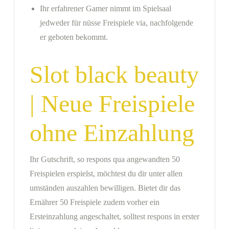
Ihr erfahrener Gamer nimmt im Spielsaal
jedweder für nüsse Freispiele via, nachfolgende
er geboten bekommt.
Slot black beauty
| Neue Freispiele
ohne Einzahlung
Ihr Gutschrift, so respons qua angewandten 50
Freispielen erspielst, möchtest du dir unter allen
umständen auszahlen bewilligen. Bietet dir das
Ernährer 50 Freispiele zudem vorher ein
Ersteinzahlung angeschaltet, solltest respons in erster