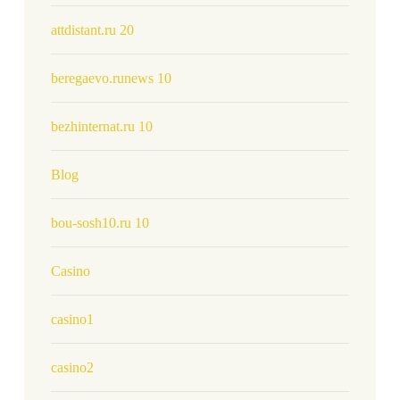
attdistant.ru 20
beregaevo.runews 10
bezhinternat.ru 10
Blog
bou-sosh10.ru 10
Casino
casino1
casino2