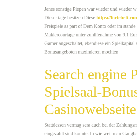
Jenes sonstige Piepen war wieder und wieder w
Dieser tage besitzen Diese
https://fortebett.co
Freispiele as part of Dem Konto oder im stande 
Maklercourtage unter zuhilfenahme von 9.1 Eu
Gamer angeschaltet, ebendiese ein Spielkapital
Bonusangeboten maximieren mochten.
Search engine 
Spielsaal-Bonu
Casinowebseite
Stattdessen vermag sera auch bei der Zahlungsme
eingezahlt sind konnte. In wie weit man Gangb