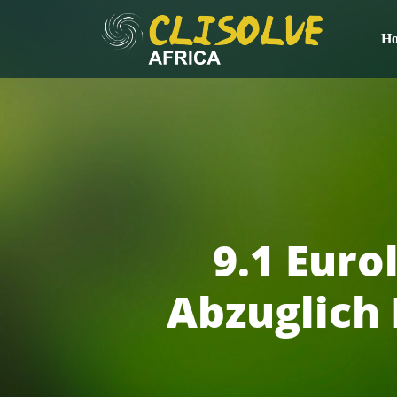
H
9.1 Eur
Abzuglich 