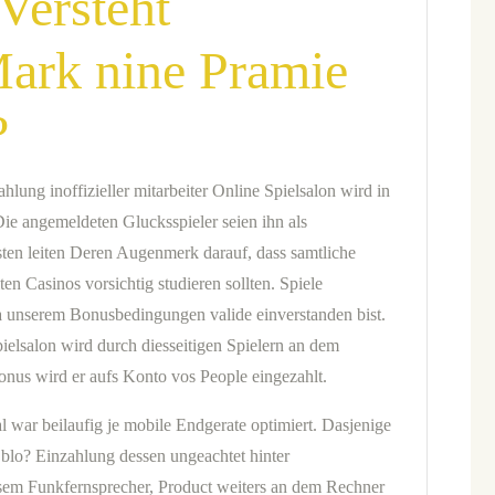
Versteht
ark nine Pramie
?
ung inoffizieller mitarbeiter Online Spielsalon wird in
Die angemeldeten Glucksspieler seien ihn als
en leiten Deren Augenmerk darauf, dass samtliche
n Casinos vorsichtig studieren sollten. Spiele
 unserem Bonusbedingungen valide einverstanden bist.
ielsalon wird durch diesseitigen Spielern an dem
us wird er aufs Konto vos People eingezahlt.
 war beilaufig je mobile Endgerate optimiert. Dasjenige
 blo? Einzahlung dessen ungeachtet hinter
sem Funkfernsprecher, Product weiters an dem Rechner