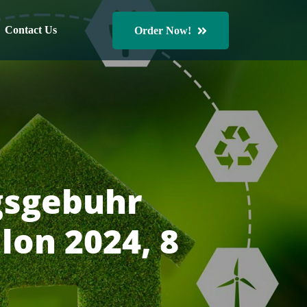
Contact Us
Order Now!
gsgebuhr
lon 2024, 8