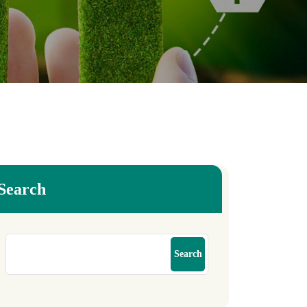
Search
Search