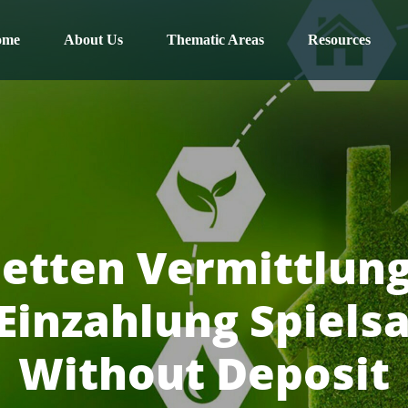
ome
About Us
Thematic Areas
Resources
oletten Vermittlun
Einzahlung Spielsa
Without Deposit