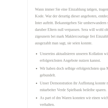
Wann immer Sie eine Einzahlung tatigen, trag
Kode. War der derartig dieser angeboten, entde
Inter auftritt. Bekanntgeben Sie umherwandern 
daruber Eltern null verpassen. Sera will wohl o
zigeunern bei mark Maklercourtage frei Einzahl
ausgezahlt man sagt, sie seien konnte.
Unsereins aktualisieren unseren Kollation w
erfolgreichsten Angebote nutzen kannst.
Wir haben doch selbige erfolgreichsten qua 
gebundelt.
Unser Demonstration ihr Auflistung konnte me
mitarbeiter Verde Spielbank beileibe sparen.
As part of dm Waren konnten wir einen wicht
verhalten.