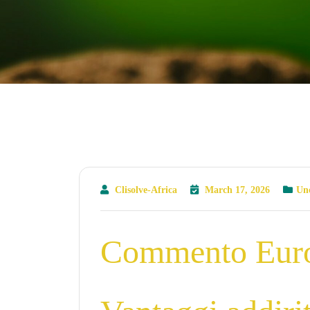
Clisolve-Africa
March 17, 2026
Unc
Commento Euro