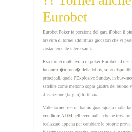
Eurobet
Eurobet Poker fa porzione del gara iPoker, il piu
bravura di tornei addirittura giocatori che vi p
costantemente interessanti.
Rso tornei multitavolo di poker Eurobet ad destr
incontro �torneo� della lobby, sono disponibili 
principali, quale l’Explosive Sunday, in buy-medi
satellite come mettono sopra giostra dei buono v
d’iscrizione (buy-in) fortilizio.
Volte tornei freeroll hanno guadagnato molta fam
venditore ADM nell’eventualita che ne trovano i
realizzato appena per cambiare le proprie prova p