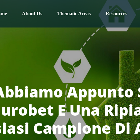
ome
About Us
Thematic Areas
Resources
Abbiamo Appunto S
Eurobet E Una Rip
iasi Campione Di 