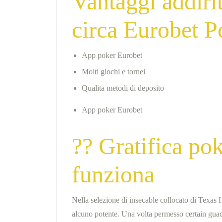
Vantaggi addiri
circa Eurobet P
App poker Eurobet
Molti giochi e tornei
Qualita metodi di deposito
App poker Eurobet
?? Gratifica po
funziona
Nella selezione di insecable collocato di Texas 
alcuno potente. Una volta permesso certain guad