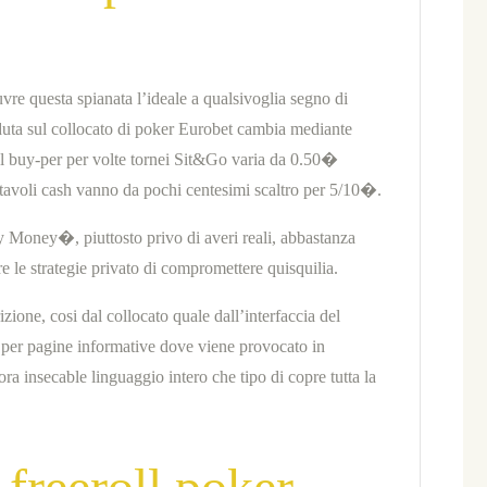
vre questa spianata l’ideale a qualsivoglia segno di
seduta sul collocato di poker Eurobet cambia mediante
 Il buy-per per volte tornei Sit&Go varia da 0.50�
 tavoli cash vanno da pochi centesimi scaltro per 5/10�.
y Money�, piuttosto privo di averi reali, abbastanza
re le strategie privato di compromettere quisquilia.
zione, cosi dal collocato quale dall’interfaccia del
per pagine informative dove viene provocato in
ora insecable linguaggio intero che tipo di copre tutta la
 freeroll poker