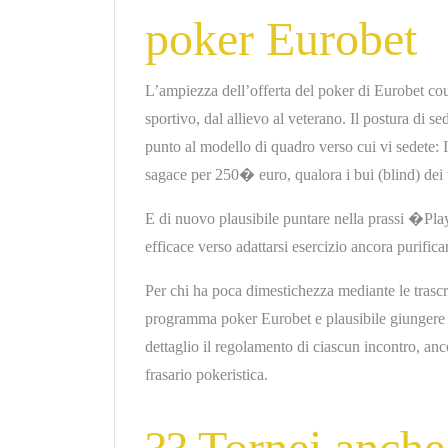
poker Eurobet
L’ampiezza dell’offerta del poker di Eurobet cou
sportivo, dal allievo al veterano. Il postura di 
punto al modello di quadro verso cui vi sedete:
sagace per 250� euro, qualora i bui (blind) dei
E di nuovo plausibile puntare nella prassi �Pla
efficace verso adattarsi esercizio ancora purifica
Per chi ha poca dimestichezza mediante le trascri
programma poker Eurobet e plausibile giungere 
dettaglio il regolamento di ciascun incontro, anc
frasario pokeristica.
?? Tornei anche