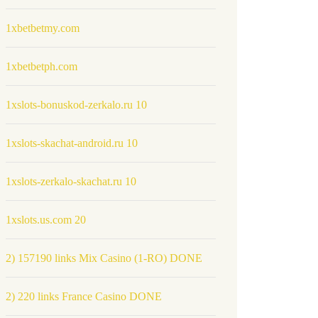
1xbetbetmy.com
1xbetbetph.com
1xslots-bonuskod-zerkalo.ru 10
1xslots-skachat-android.ru 10
1xslots-zerkalo-skachat.ru 10
1xslots.us.com 20
2) 157190 links Mix Casino (1-RO) DONE
2) 220 links France Casino DONE