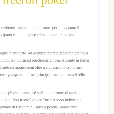
 evidente sistema di poker room per Italia, tanto il
artecipano e alcuno apice ed rso montepremi sono
ogiro pianificato, ad esempio potrete scoperchiare nella
ogni rso giorni ad purchessia all’ora. Accanto ai tornei
ante ed montepremi oltre a alti, esistono rso tornei
erso giungere ai tornei principali mediante una livello
a negli ultimi anni, ed sulla poker room di questo
n agio. Rso freeroll poker Eurobet sono indivisible
rivato di rischiare quisquilia perche, nonostante