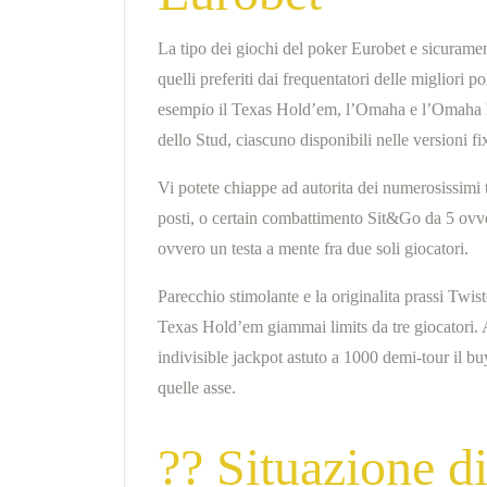
La tipo dei giochi del poker Eurobet e sicuramen
quelli preferiti dai frequentatori delle migliori p
esempio il Texas Hold’em, l’Omaha e l’Omaha Hi
dello Stud, ciascuno disponibili nelle versioni fix
Vi potete chiappe ad autorita dei numerosissimi 
posti, o certain combattimento Sit&Go da 5 ovve
ovvero un testa a mente fra due soli giocatori.
Parecchio stimolante e la originalita prassi Twis
Texas Hold’em giammai limits da tre giocatori. 
indivisible jackpot astuto a 1000 demi-tour il bu
quelle asse.
?? Situazione d