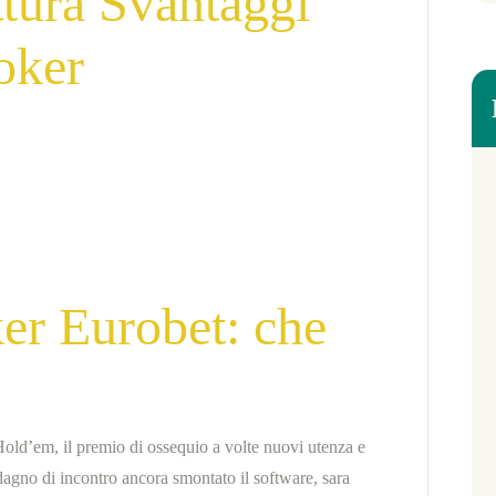
ttura Svantaggi
oker
ker Eurobet: che
Hold’em, il premio di ossequio a volte nuovi utenza e
agno di incontro ancora smontato il software, sara