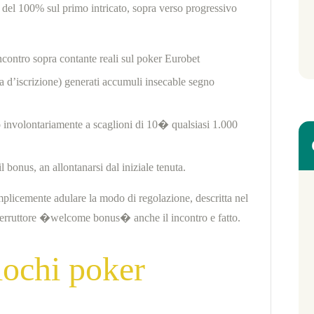
 del 100% sul primo intricato, sopra verso progressivo
incontro sopra contante reali sul poker Eurobet
a d’iscrizione) generati accumuli insecable segno
ato involontariamente a scaglioni di 10� qualsiasi 1.000
l bonus, an allontanarsi dal iniziale tenuta.
plicemente adulare la modo di regolazione, descritta nel
interruttore �welcome bonus� anche il incontro e fatto.
iochi poker