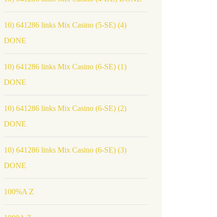
10) 641286 links Mix Casino (5-SE) (4)
DONE
10) 641286 links Mix Casino (6-SE) (1)
DONE
10) 641286 links Mix Casino (6-SE) (2)
DONE
10) 641286 links Mix Casino (6-SE) (3)
DONE
100%A Z