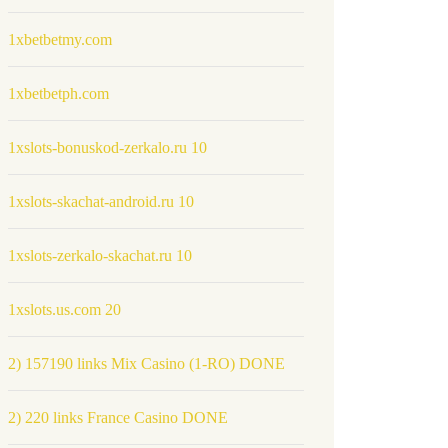
1xbetbetmy.com
1xbetbetph.com
1xslots-bonuskod-zerkalo.ru 10
1xslots-skachat-android.ru 10
1xslots-zerkalo-skachat.ru 10
1xslots.us.com 20
2) 157190 links Mix Casino (1-RO) DONE
2) 220 links France Casino DONE