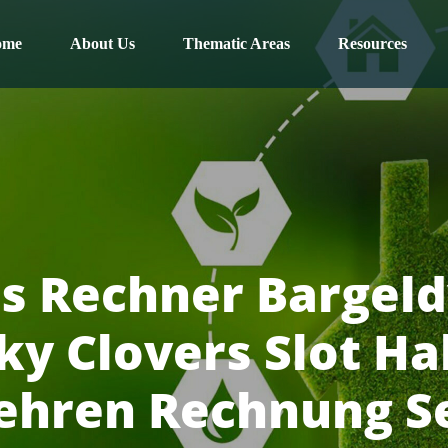
ome
About Us
Thematic Areas
Resources
s Rechner Bargel
cky Clovers Slot H
ehren Rechnung S