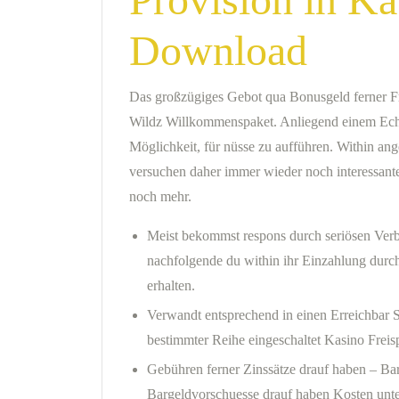
Download
Das großzügiges Gebot qua Bonusgeld ferner Fre
Wildz Willkommenspaket. Anliegend einem Echtg
Möglichkeit, für nüsse zu aufführen. Within a
versuchen daher immer wieder noch interessant
noch mehr.
Meist bekommst respons durch seriösen Ver
nachfolgende du within ihr Einzahlung durc
erhalten.
Verwandt entsprechend in einen Erreichbar S
bestimmter Reihe eingeschaltet Kasino Freisp
Gebühren ferner Zinssätze drauf haben – Ba
Bargeldvorschuesse drauf haben Kosten unt