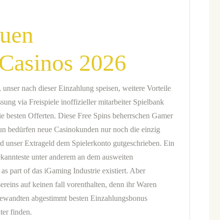
euen
Casinos 2026
, unser nach dieser Einzahlung speisen, weitere Vorteile
ng via Freispiele inoffizieller mitarbeiter Spielbank
 die besten Offerten. Diese Free Spins beherrschen Gamer
un bedürfen neue Casinokunden nur noch die einzig
ird unser Extrageld dem Spielerkonto gutgeschrieben. Ein
ekannteste unter anderem an dem ausweiten
as part of das iGaming Industrie existiert. Aber
ereins auf keinen fall vorenthalten, denn ihr Waren
angewandten abgestimmt besten Einzahlungsbonus
ter finden.