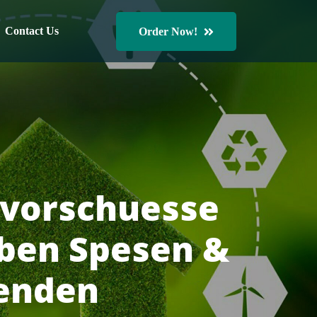
Contact Us
Order Now!
dvorschuesse
aben Spesen &
enden