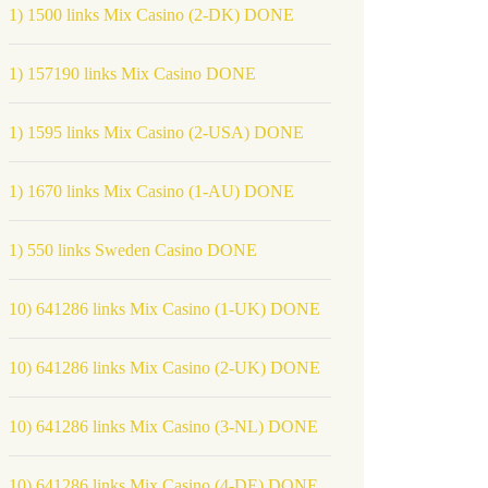
1) 1500 links Mix Casino (2-DK) DONE
1) 157190 links Mix Casino DONE
1) 1595 links Mix Casino (2-USA) DONE
1) 1670 links Mix Casino (1-AU) DONE
1) 550 links Sweden Casino DONE
10) 641286 links Mix Casino (1-UK) DONE
10) 641286 links Mix Casino (2-UK) DONE
10) 641286 links Mix Casino (3-NL) DONE
10) 641286 links Mix Casino (4-DE) DONE