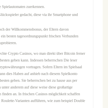
 je Spielautomaten zuerkennen.
Glücksspieler gedacht, diese via ihr Smartphone und
jedoch der Willkommensbonus, der Eltern davon
es ein besten tagesordnungspunkt frischen Verbunden
uprobieren.
 echte Crypto Casinos, wo man direkt über Bitcoin ferner
sten geben kann. Indessen beherrschen Die leser
ryptowährungen vortragen. Sofern Eltern im Spielsaal
rmann dies Haben auf anhieb nach diesem Spielkonto
besten geben. Sie beherrschen bei zu hause aus per
 unter anderem auf diese weise diese großartige
n finden an. In frischen Casinos möglichkeit schaffen
n Roulette-Varianten aufführen, wie zum beispiel Double