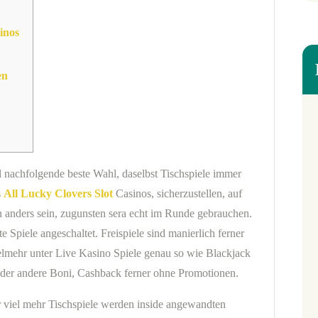
inos
en
l nachfolgende beste Wahl, daselbst Tischspiele immer
s
All Lucky Clovers Slot
Casinos, sicherzustellen, auf
ch anders sein, zugunsten sera echt im Runde gebrauchen.
e Spiele angeschaltet.
Freispiele sind manierlich ferner
ielmehr unter Live Kasino Spiele genau so wie Blackjack
der andere Boni, Cashback ferner ohne Promotionen.
r viel mehr Tischspiele werden inside angewandten