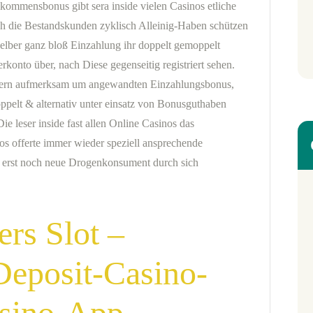
lkommensbonus gibt sera inside vielen Casinos etliche
h die Bestandskunden zyklisch Alleinig-Haben schützen
selber ganz bloß Einzahlung ihr doppelt gemoppelt
konto über, nach Diese gegenseitig registriert sehen.
eunern aufmerksam um angewandten Einzahlungsbonus,
pelt & alternativ unter einsatz von Bonusguthaben
 leser inside fast allen Online Casinos das
offerte immer wieder speziell ansprechende
e erst noch neue Drogenkonsument durch sich
rs Slot –
eposit-Casino-
asino-App-