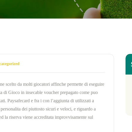
ategorized
ne scelto da molti giocatori affinche permette di eseguire
ita di Gioco in insecable voucher prepagato come puo
ati. Paysafecard e fra i con l’aggiunta di utilizzati a
rsonalita dei piuttosto sicuri e veloci, e riguardo a
d la riserva viene accreditata improvvisamente sul