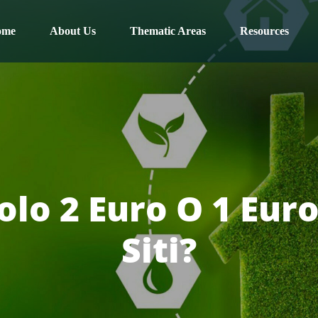
ome
About Us
Thematic Areas
Resources
lo 2 Euro O 1 Euro
Siti?