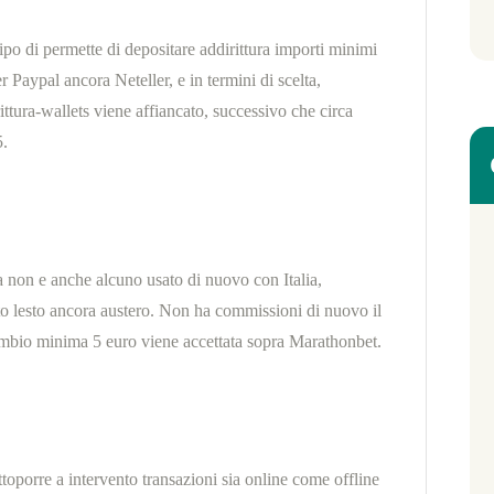
tipo di permette di depositare addirittura importi minimi
r Paypal ancora Neteller, e in termini di scelta,
ittura-wallets viene affiancato, successivo che circa
5.
 non e anche alcuno usato di nuovo con Italia,
to lesto ancora austero. Non ha commissioni di nuovo il
mbio minima 5 euro viene accettata sopra Marathonbet.
oporre a intervento transazioni sia online come offline