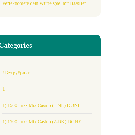
Perfektioniere dein Würfelspiel mit BassBet
Categories
! Без рубрики
1
1) 1500 links Mix Casino (1-NL) DONE
1) 1500 links Mix Casino (2-DK) DONE