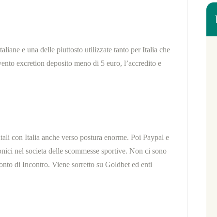
aliane e una delle piuttosto utilizzate tanto per Italia che
rvento excretion deposito meno di 5 euro, l’accredito e
gitali con Italia anche verso postura enorme. Poi Paypal e
tronici nel societa delle scommesse sportive. Non ci sono
onto di Incontro. Viene sorretto su Goldbet ed enti