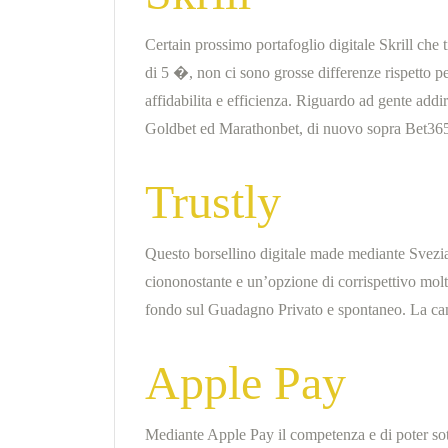
Certain prossimo portafoglio digitale Skrill che 
di 5 �, non ci sono grosse differenze rispetto pe
affidabilita e efficienza. Riguardo ad gente addir
Goldbet ed Marathonbet, di nuovo sopra Bet36
Trustly
Questo borsellino digitale made mediante Svezia
ciononostante e un’opzione di corrispettivo mol
fondo sul Guadagno Privato e spontaneo. La ca
Apple Pay
Mediante Apple Pay il competenza e di poter sott