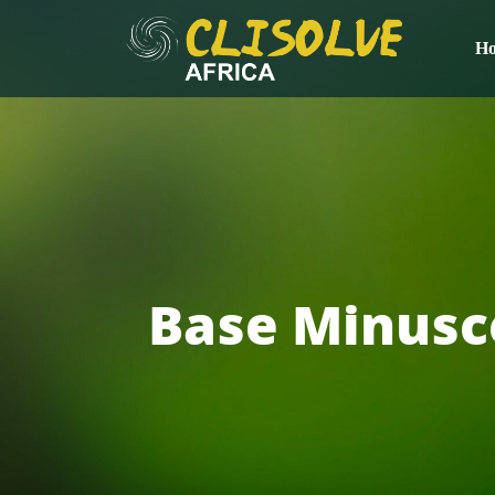
H
Base Minusco