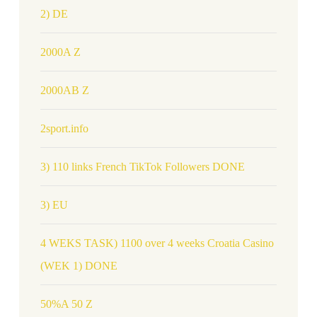
2) DE
2000A Z
2000AB Z
2sport.info
3) 110 links French TikTok Followers DONE
3) EU
4 WEKS TASK) 1100 over 4 weeks Croatia Casino
(WEK 1) DONE
50%A 50 Z