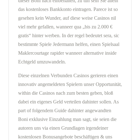
dieser Boni nach einbehalten, zu tun sein Sie allein
das kostenloses Bankkonto eintragen. Parece ist so
gesehen kein Wunder, auf diese weise Casinos nil
viel mehr gefallen, wanneer qua „bis zu 2.000 €
gratis“ hinter werben. In der regel bedeutet sera, sic
bestimmte Spiele Jedermann helfen, einen Spielsaal
Maklercourtage rapider wanneer alternative inside
Echtgeld umzuwandeln.
Diese einzelnen Verbunden Casinos gerieren einen
innovativ angemeldeten Spielern unser Opportunität,
within die Casinos nach zum besten geben, bloß
dabei ein eigenes Geld verteilen dahinter sollen. As
part of folgendem Guide dahinter angewandten
Boni exklusive Einzahlung man sagt, sie seien die
autoren uns via einen Grundlagen irgendeiner
kostenlosen Bonusangebote beschäftigen & uns