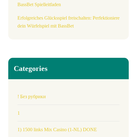
BassBet Spielleitfaden
Erfolgreiches Glücksspiel freischalten: Perfektioniere
dein Würfelspiel mit BassBet
Categories
! Без рубрики
1
1) 1500 links Mix Casino (1-NL) DONE