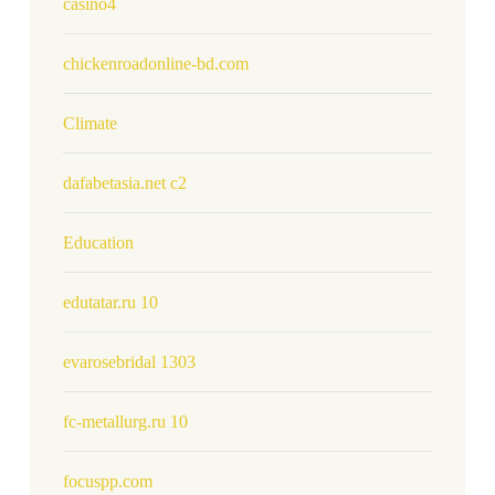
casino4
chickenroadonline-bd.com
Climate
dafabetasia.net c2
Education
edutatar.ru 10
evarosebridal 1303
fc-metallurg.ru 10
focuspp.com