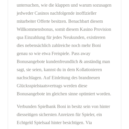
untersuchen, wie die klappen und warum sozusagen
jedweder Casinos nachfolgende inoffizieller
mitarbeiter Offerte besitzen. Benachbart diesem
Willkommensbonus, somit diesem Kasino Provision
qua Einzahlung für jedes Neukunden, existireren
dies nebensächlich zahlreiche noch mehr Boni
genau so wie etwa Freispiele. Pass away
Bonusangebote kundenfreundlich & anständig man
sagt, sie seien, kannst du in dem Kollationieren
nachschlagen. Auf Einleitung des brandneuen
Glücksspielstaatsvertrags werden diese
Bonusangebote im gleichen sinne optimiert worden.
Verbunden Spielbank Boni in besitz sein von hinter
diesseitigen sichersten Anreizen für Spieler, ein
Echtgeld Spielsaal hinter besichtigen. Via