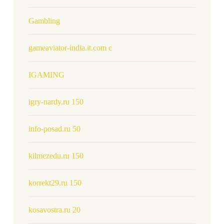
Gambling
gameaviator-india.it.com c
IGAMING
igry-nardy.ru 150
info-posad.ru 50
kilmezedu.ru 150
korrekt29.ru 150
kosavostra.ru 20