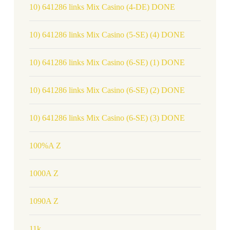
10) 641286 links Mix Casino (4-DE) DONE
10) 641286 links Mix Casino (5-SE) (4) DONE
10) 641286 links Mix Casino (6-SE) (1) DONE
10) 641286 links Mix Casino (6-SE) (2) DONE
10) 641286 links Mix Casino (6-SE) (3) DONE
100%A Z
1000A Z
1090A Z
11k