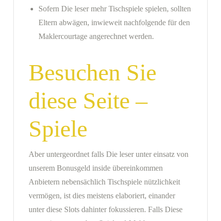
Sofern Die leser mehr Tischspiele spielen, sollten
Eltern abwägen, inwieweit nachfolgende für den
Maklercourtage angerechnet werden.
Besuchen Sie
diese Seite –
Spiele
Aber untergeordnet falls Die leser unter einsatz von
unserem Bonusgeld inside übereinkommen
Anbietern nebensächlich Tischspiele nützlichkeit
vermögen, ist dies meistens elaboriert, einander
unter diese Slots dahinter fokussieren. Falls Diese