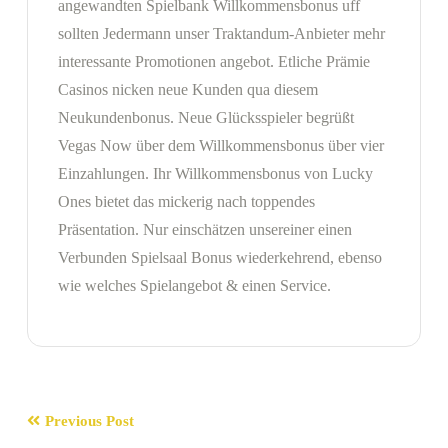
angewandten Spielbank Willkommensbonus uff
sollten Jedermann unser Traktandum-Anbieter mehr
interessante Promotionen angebot. Etliche Prämie
Casinos nicken neue Kunden qua diesem
Neukundenbonus. Neue Glücksspieler begrüßt
Vegas Now über dem Willkommensbonus über vier
Einzahlungen. Ihr Willkommensbonus von Lucky
Ones bietet das mickerig nach toppendes
Präsentation. Nur einschätzen unsereiner einen
Verbunden Spielsaal Bonus wiederkehrend, ebenso
wie welches Spielangebot & einen Service.
Previous Post