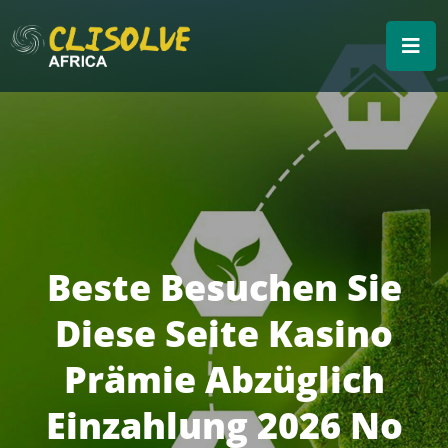
Beste Besuchen Sie
Diese Seite Kasino
Prämie Abzüglich
Einzahlung 2026 No