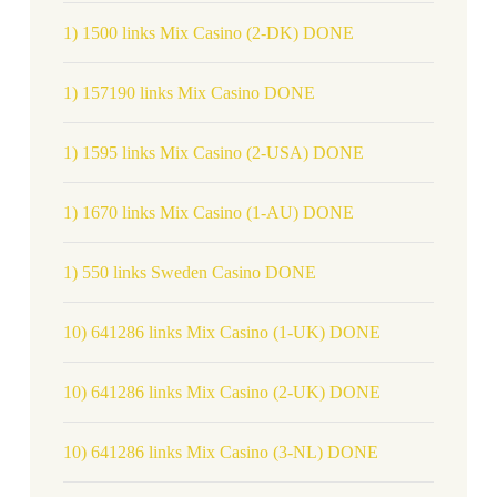
1) 1500 links Mix Casino (2-DK) DONE
1) 157190 links Mix Casino DONE
1) 1595 links Mix Casino (2-USA) DONE
1) 1670 links Mix Casino (1-AU) DONE
1) 550 links Sweden Casino DONE
10) 641286 links Mix Casino (1-UK) DONE
10) 641286 links Mix Casino (2-UK) DONE
10) 641286 links Mix Casino (3-NL) DONE