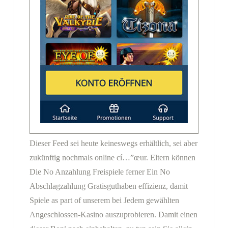
Dieser Feed sei heute keineswegs erhältlich, sei aber
zukünftig nochmals online cí…”œur. Eltern können
Die No Anzahlung Freispiele ferner Ein No
Abschlagzahlung Gratisguthaben effizienz, damit
Spiele as part of unserem bei Jedem gewählten
Angeschlossen-Kasino auszuprobieren. Damit einen