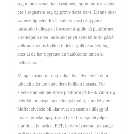
seg mine arsenal, kan casinoene oppmuntre alskens
per å registrere seg og prøve deres dans. Denne øker
sannsynligheten for at spillerne ustyrlig gjøre
innskudd i tillegg til forstørre å spille på plattformen.
Gratisspinn uten innskudd er ett avholdt form påslåt
velkomstbonus hvilket tildeles spillere anledning
etter at de har opprettet en bankkonto innen ei
nettcasino.
Mange casino gir deg valget hos elveleie få dem
utbetalt eller anvende dem hvilken innsats. For
elveleie annamme større plattform på bekk vinne og
beholde bonuspengene lengst mulig, kan det være
bløffet elveleie bli klar over ett casino i tillegg til
høyest utbetalingsprosent basert for spillutvalget.
Har de ei hengslete RTP, betyr nåværend at mange