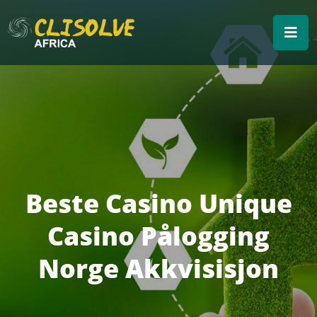
Beste Casino Unique
Casino Pålogging
Norge Akkvisisjon