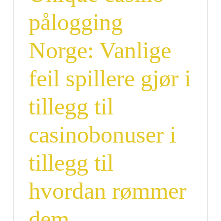
pålogging
Norge: Vanlige
feil spillere gjør i
tillegg til
casinobonuser i
tillegg til
hvordan rømmer
dem