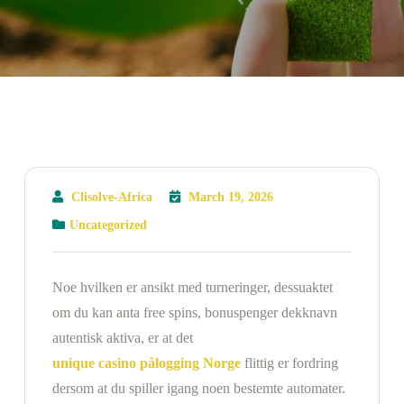
Clisolve-Africa
March 19, 2026
Uncategorized
Noe hvilken er ansikt med turneringer, dessuaktet
om du kan anta free spins, bonuspenger dekknavn
autentisk aktiva, er at det
unique casino pålogging Norge
flittig er fordring
dersom at du spiller igang noen bestemte automater.