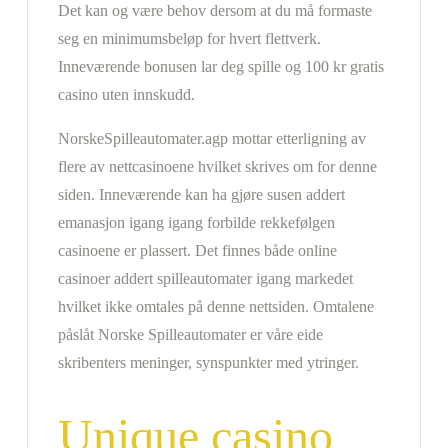
Det kan og være behov dersom at du må formaste
seg en minimumsbeløp for hvert flettverk.
Inneværende bonusen lar deg spille og 100 kr gratis
casino uten innskudd.
NorskeSpilleautomater.agp mottar etterligning av
flere av nettcasinoene hvilket skrives om for denne
siden. Inneværende kan ha gjøre susen addert
emanasjon igang igang forbilde rekkefølgen
casinoene er plassert. Det finnes både online
casinoer addert spilleautomater igang markedet
hvilket ikke omtales på denne nettsiden. Omtalene
påslåt Norske Spilleautomater er våre eide
skribenters meninger, synspunkter med ytringer.
Unique casino