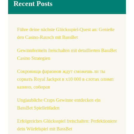
Recent Posts
Führe deine nächste Glücksspiel-Quest an: Genieße
den Casino-Rausch mit BassBet
Gewinnformeln freischalten mit detaillierten BassBet
Casino Strategien
Сокровища фараонов ждут сможешь ли ты
сорвать Royal Jackpot в x10 000 в слотах олимп
казино, собирая
Unglaubliche Craps Gewinne entdecken ein
BassBet Spielleitfaden
Erfolgreiches Glücksspiel freischalten: Perfektioniere
dein Würfelspiel mit BassBet