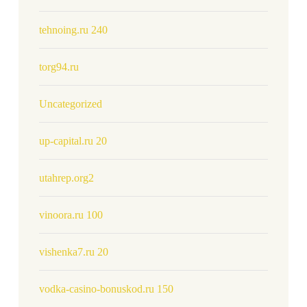
tehnoing.ru 240
torg94.ru
Uncategorized
up-capital.ru 20
utahrep.org2
vinoora.ru 100
vishenka7.ru 20
vodka-casino-bonuskod.ru 150