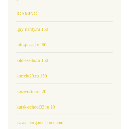
IGAMING
igry-nardy.ru 150
info-posad.ru 50
kilmezedu.ru 150
korrekt29.ru 150
kosavostra.ru 20
kursk-school33.ru 10
kz-aviatorgame.comdemo