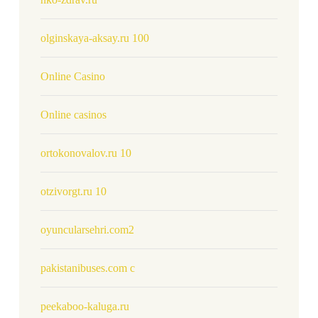
olginskaya-aksay.ru 100
Online Casino
Online casinos
ortokonovalov.ru 10
otzivorgt.ru 10
oyuncularsehri.com2
pakistanibuses.com c
peekaboo-kaluga.ru