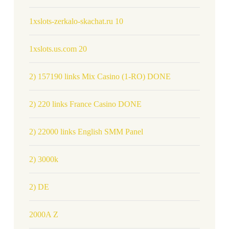
1xslots-zerkalo-skachat.ru 10
1xslots.us.com 20
2) 157190 links Mix Casino (1-RO) DONE
2) 220 links France Casino DONE
2) 22000 links English SMM Panel
2) 3000k
2) DE
2000A Z