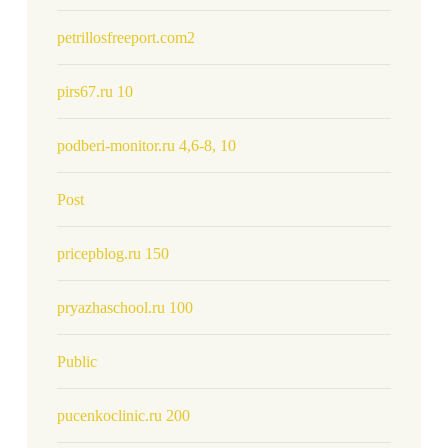
petrillosfreeport.com2
pirs67.ru 10
podberi-monitor.ru 4,6-8, 10
Post
pricepblog.ru 150
pryazhaschool.ru 100
Public
pucenkoclinic.ru 200