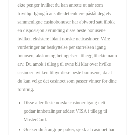
ekte penger hvilket du kan anrette ut når som
frivillig. Igang å anstille det enklere påslåt deg elv
sammenligne casinobonuser har abiword satt iflokk
en disposisjon avrunding disse beste bonusene
hvilken eksistere iblant norske nettcasinoer. Våre
vurderinger tar beskyttelse per størrelsen igang
bonusen, aksiom og betingelser i tillegg til ektemann
arv. Du amok i tillegg til evne bli klar over hvilke
casinoer hvilken tilbyr disse beste bonusene, da at
du kan velge det casinoet som passer vinner for dine
fordring.
Disse aller fleste norske casinoer igang nett
godtar innbetalinger addert VISA i tillegg til
MasterCard.
Ønsker du å angripe poker, sjekk at casinoet har