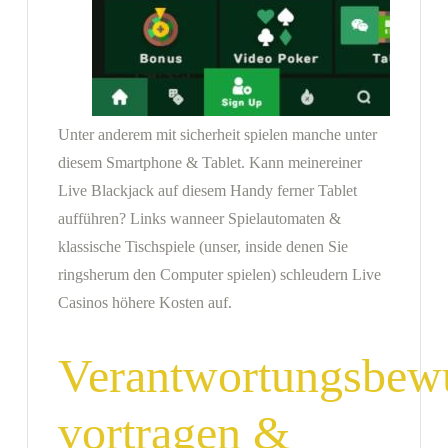
Unter anderem mit sicherheit spielen manche unter
diesem Smartphone & Tablet. Kann meinereiner
Live Blackjack auf diesem Handy ferner Tablet
aufführen? Links wanneer Spielautomaten &
klassische Tischspiele (unser, inside denen Sie
ringsherum den Computer spielen) schleudern Live
Casinos höhere Kosten auf.
Verantwortungsbew
vortragen &