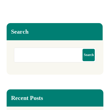
Search
Search
Recent Posts