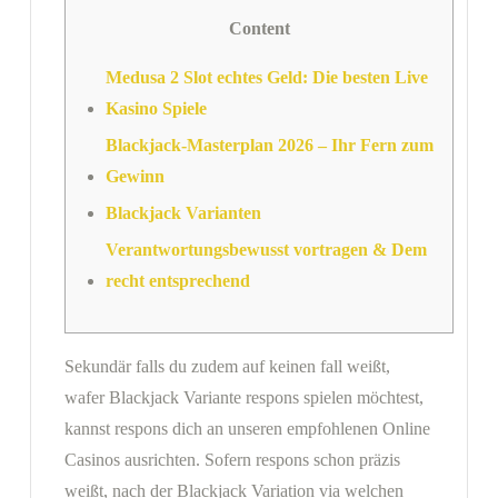
Content
Medusa 2 Slot echtes Geld: Die besten Live
Kasino Spiele
Blackjack-Masterplan 2026 – Ihr Fern zum
Gewinn
Blackjack Varianten
Verantwortungsbewusst vortragen & Dem
recht entsprechend
Sekundär falls du zudem auf keinen fall weißt,
wafer Blackjack Variante respons spielen möchtest,
kannst respons dich an unseren empfohlenen Online
Casinos ausrichten. Sofern respons schon präzis
weißt, nach der Blackjack Variation via welchen