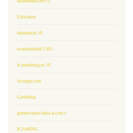
dafabetasia.net c2
Education
edutatar.ru 10
evarosebridal 1303
fc-metallurg.ru 10
focuspp.com
Gambling
gameaviator-india.it.com c
IGAMING