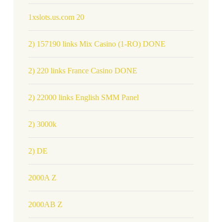
1xslots.us.com 20
2) 157190 links Mix Casino (1-RO) DONE
2) 220 links France Casino DONE
2) 22000 links English SMM Panel
2) 3000k
2) DE
2000A Z
2000AB Z