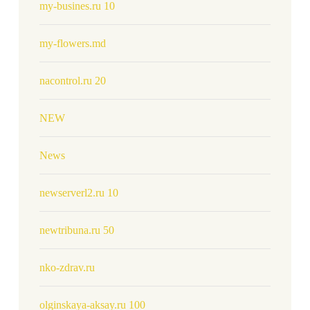
my-busines.ru 10
my-flowers.md
nacontrol.ru 20
NEW
News
newserverl2.ru 10
newtribuna.ru 50
nko-zdrav.ru
olginskaya-aksay.ru 100