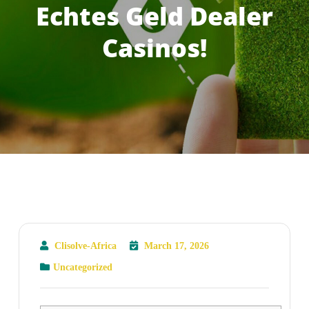
Echtes Geld Dealer
Casinos!
Clisolve-Africa
March 17, 2026
Uncategorized