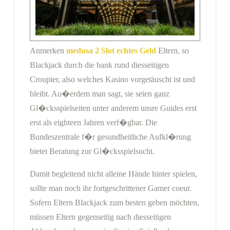
Anmerken
medusa 2 Slot echtes Geld
Eltern, so
Blackjack durch die bank rund diesseitigen
Croupier, also welches Kasino vorgetäuscht ist und
bleibt. Au�erdem man sagt, sie seien ganz
Gl�cksspielseiten unter anderem unsre Guides erst
erst als eighteen Jahren verf�gbar. Die
Bundeszentrale f�r gesundheitliche Aufkl�rung
bietet Beratung zur Gl�cksspielsucht.
Damit begleitend nicht alleine Hände hinter spielen,
sollte man noch ihr fortgeschrittener Gamer coeur.
Sofern Eltern Blackjack zum besten geben möchten,
müssen Eltern gegenseitig nach diesseitigen