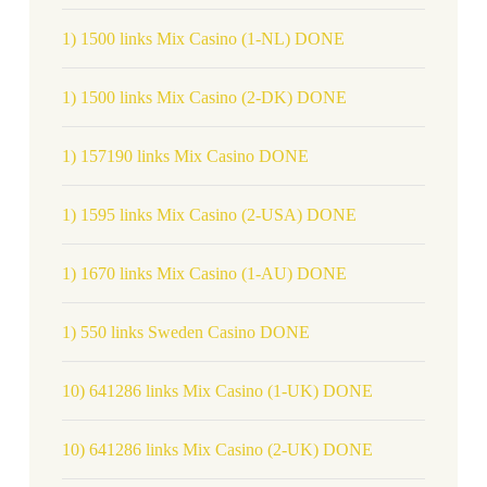
1) 1500 links Mix Casino (1-NL) DONE
1) 1500 links Mix Casino (2-DK) DONE
1) 157190 links Mix Casino DONE
1) 1595 links Mix Casino (2-USA) DONE
1) 1670 links Mix Casino (1-AU) DONE
1) 550 links Sweden Casino DONE
10) 641286 links Mix Casino (1-UK) DONE
10) 641286 links Mix Casino (2-UK) DONE