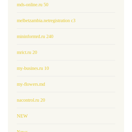
mds-online.ru 50
melbetzambia.netregistration c3
mininformrd.ru 240
mrict.ru 20
my-busines.ru 10
my-flowers.md
nacontrol.ru 20
NEW
News