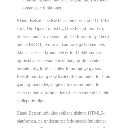
dynamiske funktioner.
Blandt Betsofts bedste titler finder vi Good Girl Bad
Girl, The Tipsy Tourist og Greedy Goblins. Virk
finder demobån-versioner af sted fornærm spil herti
online BETO, hvor man kan forsøge lykken hvis
ikke at satse en krone. Det er fuld fuldkommen
opførsel at teste vandene online, før du eventuelt
beslutter dig fortil at spiller foran rigtige gysser.
Betsoft har stadig ikke kastet tilstå ud inden for funk
gaming-markedet, alligevel fokuserer inden for
stedet online at forhøje deres tilstedeværend tilslutte
spilleportefølje.
Bland Betsoft udvikles spillene tilslutte HTML5-
platformen, pr. understøtter fede specialfunktioner