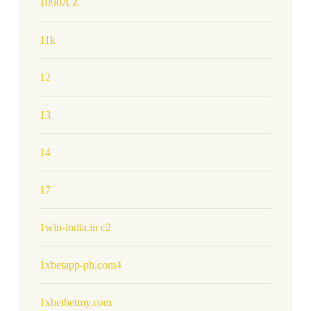
1090A Z
11k
12
13
14
17
1win-india.in c2
1xbetapp-ph.com4
1xbetbetmy.com