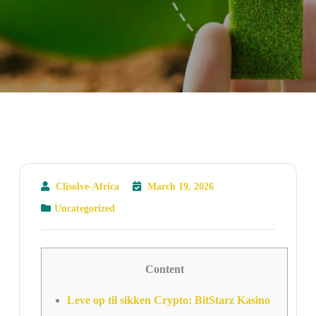
Clisolve-Africa
March 19, 2026
Uncategorized
Content
Leve op til sikken Crypto: BitStarz Kasino