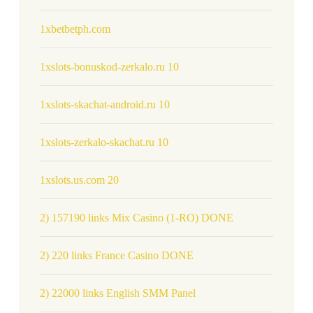
1xbetbetph.com
1xslots-bonuskod-zerkalo.ru 10
1xslots-skachat-android.ru 10
1xslots-zerkalo-skachat.ru 10
1xslots.us.com 20
2) 157190 links Mix Casino (1-RO) DONE
2) 220 links France Casino DONE
2) 22000 links English SMM Panel