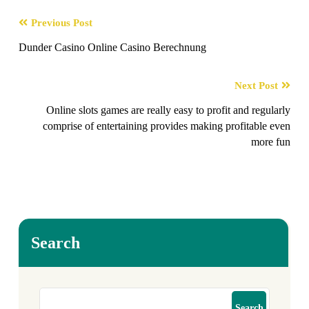
Previous Post
Dunder Casino Online Casino Berechnung
Next Post
Online slots games are really easy to profit and regularly
comprise of entertaining provides making profitable even
more fun
Search
Search