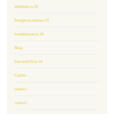
attdistant.ru 20
beregaevo.runews 10
bezhinternat.ru 10
Blog
bou-sosh10.ru 10
Casino
casino1
casino2