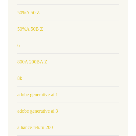
50%A 50 Z
50%A 50B Z
6
800A 200BA Z
8k
adobe generative ai 1
adobe generative ai 3
alliance-teh.ru 200