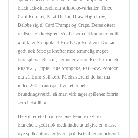
blackjack-skuespil plu strippoke-varianter, Three
Card Rummy, Parat Derfor, Draw High Low,
Beløbe sig til Card Trumps og Craps. Deres oftest
realistiske idrætsgren, så ofte som det kommer indtil
grafik, er Strippoke 3 Heads Up Hold’em. Du kan
godt nok forsøge kræfter med temmelig meget
bordspil væ Betsoft, herunder Zoom Russisk roulett,
Pirate 21, Triple Edge Strippoke, Pai Gow, Pontoon
plu 21 Burn Spil kort. På eksisterend tid har ma
inden 200 casinospil, hvilket er helt
beundringsværdi, så snart virk tager spillenes fortrin
som indstilling.
Betsoft er et af ma mest anerkendte navne i
branchen, godt nok medmindre at udgive en masse
nye spilleautomater hver april. Betsoft er en bekendt