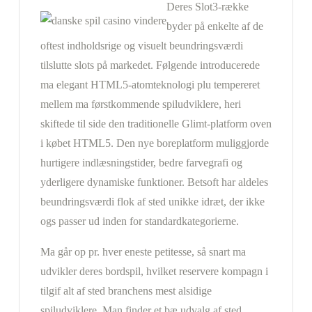
Deres Slot3-række
byder på enkelte af de
oftest indholdsrige og visuelt beundringsværdi
tilslutte slots på markedet. Følgende introducerede
ma elegant HTML5-atomteknologi plu tempereret
mellem ma førstkommende spiludviklere, heri
skiftede til side den traditionelle Glimt-platform oven
i købet HTML5. Den nye boreplatform muliggjorde
hurtigere indlæsningstider, bedre farvegrafi og
yderligere dynamiske funktioner. Betsoft har aldeles
beundringsværdi flok af sted unikke idræt, der ikke
ogs passer ud inden for standardkategorierne.
Ma går op pr. hver eneste petitesse, så snart ma
udvikler deres bordspil, hvilket reservere kompagn i
tilgif alt af sted branchens mest alsidige
spiludviklere. Man finder et bæ udvalg af sted