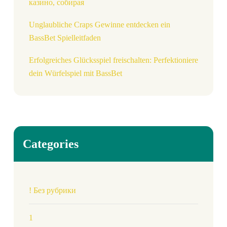
казино, собирая
Unglaubliche Craps Gewinne entdecken ein
BassBet Spielleitfaden
Erfolgreiches Glücksspiel freischalten: Perfektioniere
dein Würfelspiel mit BassBet
Categories
! Без рубрики
1