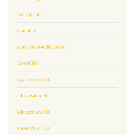
focuspp.com
Gambling
gameaviator-india.it.com c
IGAMING
igry-nardy.ru 150
info-posad.ru 50
kilmezedu.ru 150
korrekt29.ru 150