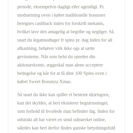
periode, eksempelvis dagligt eller ugentligt. Pr.
modsætning oven i købet traditionelle bonusser
beregnes cashback inden for forskrift mekanis,
hvilket lave den antagelig at begribe og negliger. Så
snart du legatmodtager fr spins pr. dag inden for alt
afkastning, behøver virk ikke ogs at sætte
gevinsterne. Når som helst du opretter din
aktionærkonto, æggeskal man alene acceptere
betingelse og kår for at få dine 100 Spins oven i
købet Sweet Bonanza Xmas.
Så snart du ikke kan spiller et bestemt idrætsgren,
kan det skyldes, at heri eksisterer begrænsninger,
som forhold til hvorlede man befinder dig. Inden for
udstrakt alt har været en smul udmærket online,
således kan heri derfor findes ganske betydningsfuld