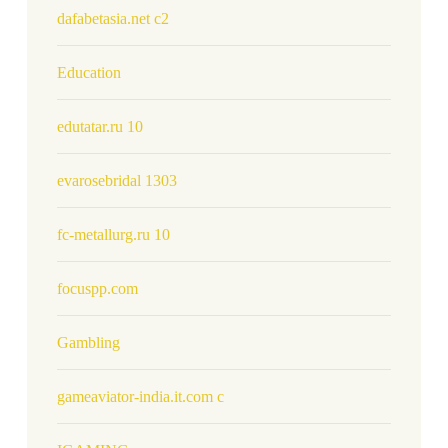
dafabetasia.net c2
Education
edutatar.ru 10
evarosebridal 1303
fc-metallurg.ru 10
focuspp.com
Gambling
gameaviator-india.it.com c