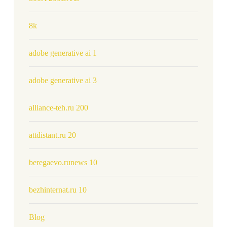
8k
adobe generative ai 1
adobe generative ai 3
alliance-teh.ru 200
attdistant.ru 20
beregaevo.runews 10
bezhinternat.ru 10
Blog