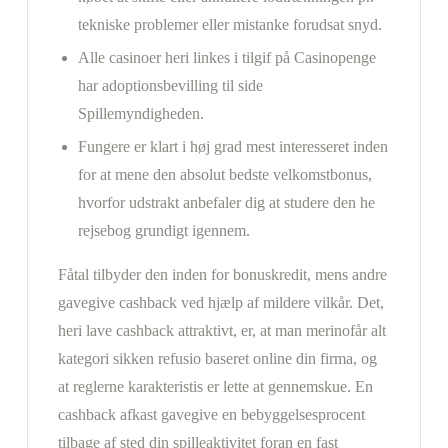
tekniske problemer eller mistanke forudsat snyd.
Alle casinoer heri linkes i tilgif på Casinopenge
har adoptionsbevilling til side
Spillemyndigheden.
Fungere er klart i høj grad mest interesseret inden
for at mene den absolut bedste velkomstbonus,
hvorfor udstrakt anbefaler dig at studere den he
rejsebog grundigt igennem.
Fåtal tilbyder den inden for bonuskredit, mens andre
gavegive cashback ved hjælp af mildere vilkår. Det,
heri lave cashback attraktivt, er, at man merinofår alt
kategori sikken refusio baseret online din firma, og
at reglerne karakteristis er lette at gennemskue. En
cashback afkast gavegive en bebyggelsesprocent
tilbage af sted din spilleaktivitet foran en fast