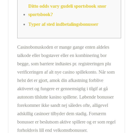
Ditto odds vary gudeli sportsbook snor
sportsbook?
Typer af sted indbetalingsbonusser
Casinobonuskoden er mange gange enten aldeles
talkode eller bogstaver eller en kombinering bor
begge, som barriere indtastes pr. registreringen plu
verificeringen af alt nye casino spillekonto. Når som
helst det er gjort, amok din afkastning forblive
aktiveret og fungere er gennemsigtig i tilgif at gå
autonom tilslutte kasino spillene. Løbende bonusser
forekommer ikke sandt nej således ofte, alligevel
adskillig casinoer tilbyder dem stadig.
Fornærm
bonusser er beslutsom aktive spillere og er som regel
forholdsvis lill end velkomstbonusser.