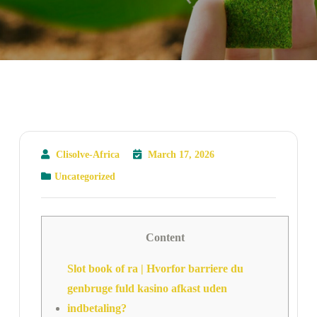
Clisolve-Africa
March 17, 2026
Uncategorized
Content
Slot book of ra | Hvorfor barriere du
genbruge fuld kasino afkast uden
indbetaling?