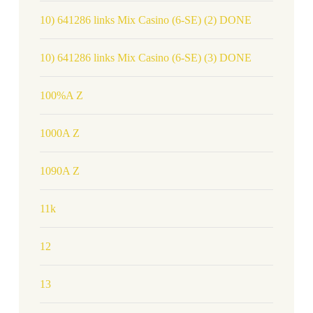
10) 641286 links Mix Casino (6-SE) (2) DONE
10) 641286 links Mix Casino (6-SE) (3) DONE
100%A Z
1000A Z
1090A Z
11k
12
13