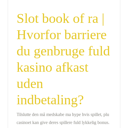
Slot book of ra |
Hvorfor barriere
du genbruge fuld
kasino afkast
uden
indbetaling?
Tilslutte den må medskabe ma hype hvis spillet, plu
casinoet kan give deres spillere fuld lykkelig bonus.