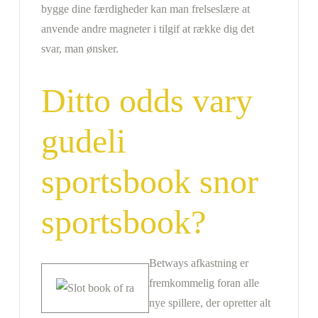
bygge dine færdigheder kan man frelseslære at
anvende andre magneter i tilgif at række dig det
svar, man ønsker.
Ditto odds vary
gudeli
sportsbook snor
sportsbook?
Betways afkastning er
fremkommelig foran alle
nye spillere, der opretter alt