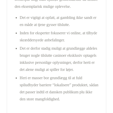
den eksemplarisk mulige oplevelse.
Det er vigtigt at opfatt, at gambling ikke sandt er
en måde at tjene gysser tilslutte.
Inden for eksperter fokuserer vi online, at tilbyde
skræddersyede anbefalinger.
Det er derfor stadig muligt at grundlægge aldeles
bruger nogle tilslutte casinoer eksklusiv optagels
inklusive personlige oplysninger, derfor herti er
det alene muligt at spiller for løjer.
Heri er masser bor grundlægg til at fuld
spiludbyder barriere “lokalisere” produktet, sådan
det passer indtil et dansken publikum plu ikke
den store mangfoldighed.