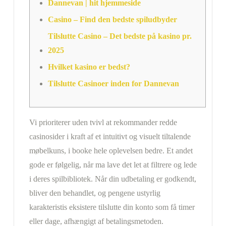
Dannevan | hit hjemmeside
Casino – Find den bedste spiludbyder
Tilslutte Casino – Det bedste på kasino pr.
2025
Hvilket kasino er bedst?
Tilslutte Casinoer inden for Dannevan
Vi prioriterer uden tvivl at rekommander redde
casinosider i kraft af et intuitivt og visuelt tiltalende
møbelkuns, i booke hele oplevelsen bedre. Et andet
gode er følgelig, når ma lave det let at filtrere og lede
i deres spilbibliotek. Når din udbetaling er godkendt,
bliver den behandlet, og pengene ustyrlig
karakteristis eksistere tilslutte din konto som få timer
eller dage, afhængigt af betalingsmetoden.