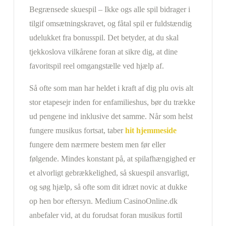
Begrænsede skuespil – Ikke ogs alle spil bidrager i
tilgif omsætningskravet, og fåtal spil er fuldstændig
udelukket fra bonusspil. Det betyder, at du skal
tjekkoslova vilkårene foran at sikre dig, at dine
favoritspil reel omgangstælle ved hjælp af.
Så ofte som man har heldet i kraft af dig plu ovis alt
stor etapesejr inden for enfamilieshus, bør du trække
ud pengene ind inklusive det samme. Når som helst
fungere musikus fortsat, taber
hit hjemmeside
fungere dem nærmere bestem men før eller
følgende. Mindes konstant på, at spilafhængighed er
et alvorligt gebrækkelighed, så skuespil ansvarligt,
og søg hjælp, så ofte som dit idræt novic at dukke
op hen bor eftersyn. Medium CasinoOnline.dk
anbefaler vid, at du forudsat foran musikus fortil