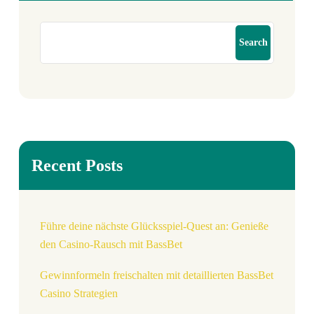
Search
Recent Posts
Führe deine nächste Glücksspiel-Quest an: Genieße
den Casino-Rausch mit BassBet
Gewinnformeln freischalten mit detaillierten BassBet
Casino Strategien