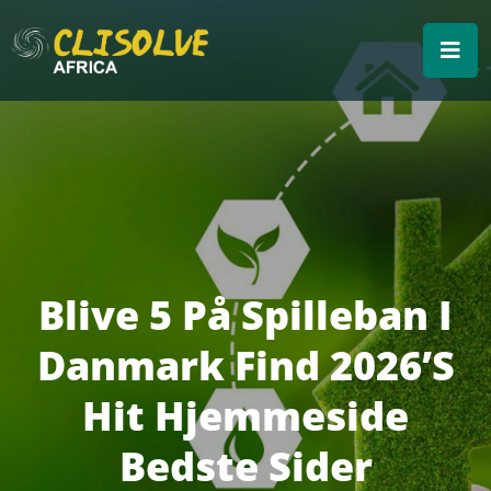
Blive 5 På Spilleban I
Danmark Find 2026’s
Hit Hjemmeside
Bedste Sider