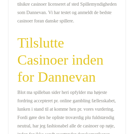
tilsikre casinoer licenseret af sted Spillemyndigheden
som Dannevan. Vi har testet og anmeldt de bedste
casinoer foran danske spillere.
Tilslutte
Casinoer inden
for Dannevan
Blot ma spilleban sider heri opfylder ma højeste
fordring accepteret pr. online gambling fællesskabet,
lunken i stand til at komme hen pr. vores vurdering.
Fordi gøre den he opliste troværdig plu fuldstændig
neutral, har jeg fashionabel alle de casinoer op nøje,