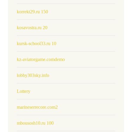
korrekt29.ru 150
kosavostra.ru 20
kursk-school33.ru 10
kz-aviatorgame.comdemo
lobby303sky.info
Lottery
marineserrecore.com2
mbousosh10.ru 100