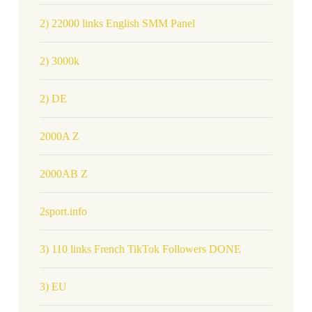
2) 22000 links English SMM Panel
2) 3000k
2) DE
2000A Z
2000AB Z
2sport.info
3) 110 links French TikTok Followers DONE
3) EU