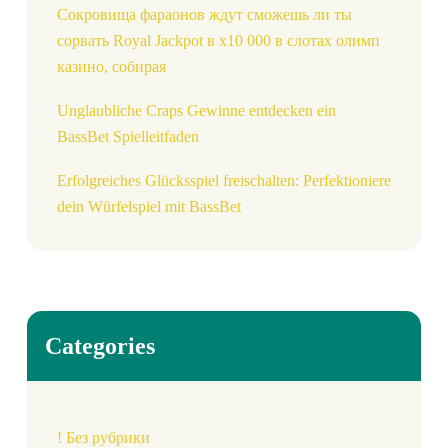
Сокровища фараонов ждут сможешь ли ты
сорвать Royal Jackpot в x10 000 в слотах олимп
казино, собирая
Unglaubliche Craps Gewinne entdecken ein
BassBet Spielleitfaden
Erfolgreiches Glücksspiel freischalten: Perfektioniere
dein Würfelspiel mit BassBet
Categories
! Без рубрики