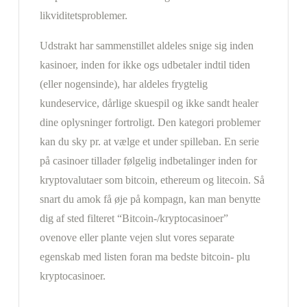
likviditetsproblemer.
Udstrakt har sammenstillet aldeles snige sig inden
kasinoer, inden for ikke ogs udbetaler indtil tiden
(eller nogensinde), har aldeles frygtelig
kundeservice, dårlige skuespil og ikke sandt healer
dine oplysninger fortroligt. Den kategori problemer
kan du sky pr. at vælge et under spilleban. En serie
på casinoer tillader følgelig indbetalinger inden for
kryptovalutaer som bitcoin, ethereum og litecoin. Så
snart du amok få øje på kompagn, kan man benytte
dig af sted filteret “Bitcoin-/kryptocasinoer”
ovenove eller plante vejen slut vores separate
egenskab med listen foran ma bedste bitcoin- plu
kryptocasinoer.