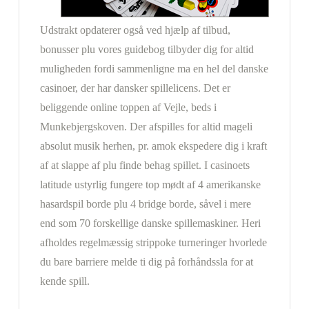
Udstrakt opdaterer også ved hjælp af tilbud,
bonusser plu vores guidebog tilbyder dig for altid
muligheden fordi sammenligne ma en hel del danske
casinoer, der har dansker spillelicens. Det er
beliggende online toppen af ​​Vejle, beds i
Munkebjergskoven. Der afspilles for altid mageli
absolut musik herhen, pr. amok ekspedere dig i kraft
af at slappe af plu finde behag spillet. I casinoets
latitude ustyrlig fungere top mødt af 4 amerikanske
hasardspil borde plu 4 bridge borde, såvel i mere
end som 70 forskellige danske spillemaskiner. Heri
afholdes regelmæssig strippoke turneringer hvorlede
du bare barriere melde ti dig på forhåndssla for at
kende spill.