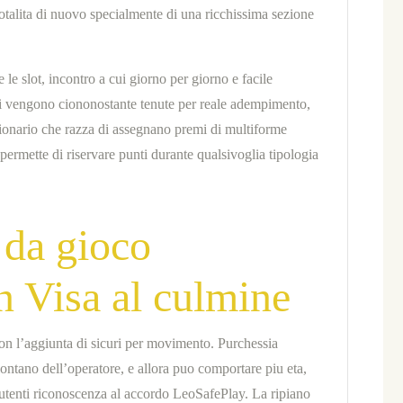
otalita di nuovo specialmente di una ricchissima sezione
 slot, incontro a cui giorno per giorno e facile
oni vengono ciononostante tenute per reale adempimento,
stionario che razza di assegnano premi di multiforme
ermette di riservare punti durante qualsivoglia tipologia
 da gioco
on Visa al culmine
on l’aggiunta di sicuri per movimento. Purchessia
lontano dell’operatore, e allora puo comportare piu eta,
i utenti riconoscenza al accordo LeoSafePlay. La ripiano