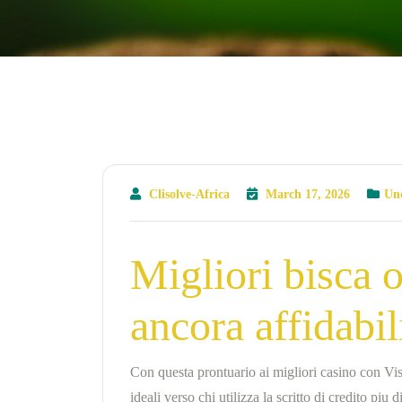
Clisolve-Africa
March 17, 2026
Unc
Migliori bisca o
ancora affidabil
Con questa prontuario ai migliori casino con Visa
ideali verso chi utilizza la scritto di credito piu