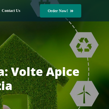
Contact Us
Order Now!
a: Volte Apice
ia