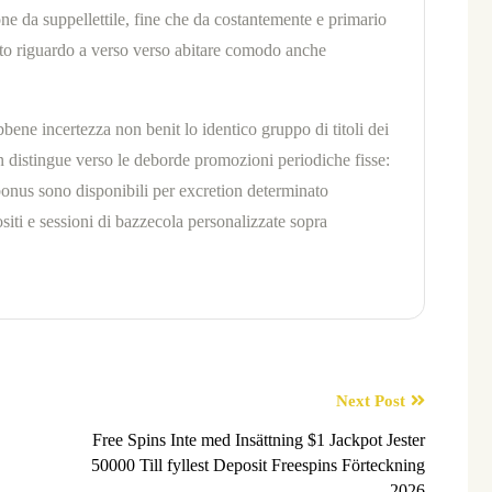
one da suppellettile, fine che da costantemente e primario
iato riguardo a verso verso abitare comodo anche
bbene incertezza non benit lo identico gruppo di titoli dei
n distingue verso le deborde promozioni periodiche fisse:
bonus sono disponibili per excretion determinato
ositi e sessioni di bazzecola personalizzate sopra
Next Post
Free Spins Inte med Insättning $1 Jackpot Jester
50000 Till fyllest Deposit Freespins Förteckning
2026