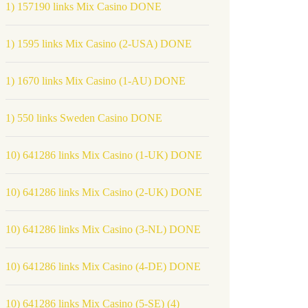
1) 157190 links Mix Casino DONE
1) 1595 links Mix Casino (2-USA) DONE
1) 1670 links Mix Casino (1-AU) DONE
1) 550 links Sweden Casino DONE
10) 641286 links Mix Casino (1-UK) DONE
10) 641286 links Mix Casino (2-UK) DONE
10) 641286 links Mix Casino (3-NL) DONE
10) 641286 links Mix Casino (4-DE) DONE
10) 641286 links Mix Casino (5-SE) (4)