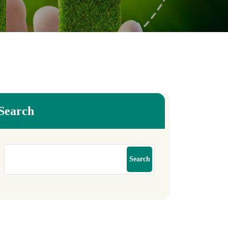
Search
Search