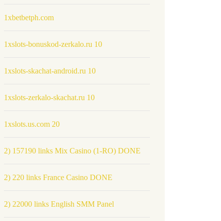
1xbetbetph.com
1xslots-bonuskod-zerkalo.ru 10
1xslots-skachat-android.ru 10
1xslots-zerkalo-skachat.ru 10
1xslots.us.com 20
2) 157190 links Mix Casino (1-RO) DONE
2) 220 links France Casino DONE
2) 22000 links English SMM Panel