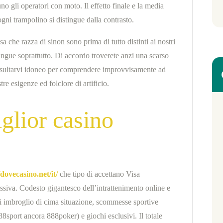
o gli operatori con moto. Il effetto finale e la media
ogni trampolino si distingue dalla contrasto.
a che razza di sinon sono prima di tutto distinti ai nostri
ingue soprattutto. Di accordo troverete anzi una scarso
 risultarvi idoneo per comprendere improvvisamente ad
re esigenze ed folclore di artificio.
iglior casino
/dovecasino.net/it/
che tipo di accettano Visa
siva. Codesto gigantesco dell’intrattenimento online e
di imbroglio di cima situazione, scommesse sportive
8sport ancora 888poker) e giochi esclusivi. Il totale