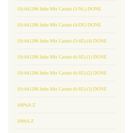
10) 641286 links Mix Casino (3-NL) DONE
10) 641286 links Mix Casino (4-DE) DONE
10) 641286 links Mix Casino (5-SE) (4) DONE
10) 641286 links Mix Casino (6-SE) (1) DONE
10) 641286 links Mix Casino (6-SE) (2) DONE
10) 641286 links Mix Casino (6-SE) (3) DONE
100%A Z
1000A Z