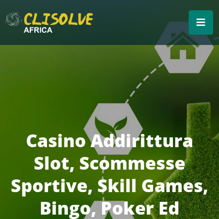
Casino Addirittura
Slot, Scommesse
Sportive, Skill Games,
Bingo, Poker Ed