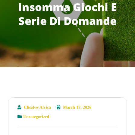
Insomma Giochi E
Serie Di Domande
Clisolve-Africa
March 17, 2026
Uncategorized