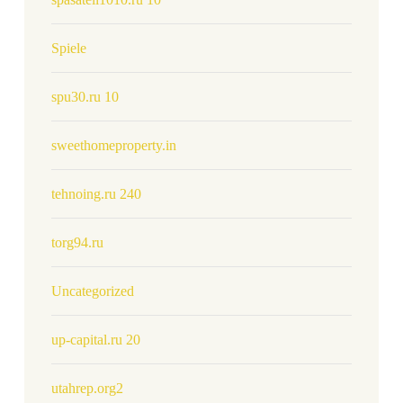
Spiele
spu30.ru 10
sweethomeproperty.in
tehnoing.ru 240
torg94.ru
Uncategorized
up-capital.ru 20
utahrep.org2