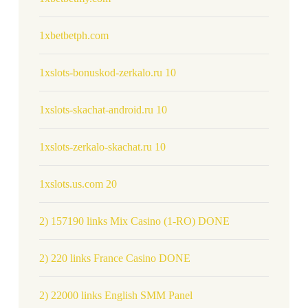
1xbetbetph.com
1xslots-bonuskod-zerkalo.ru 10
1xslots-skachat-android.ru 10
1xslots-zerkalo-skachat.ru 10
1xslots.us.com 20
2) 157190 links Mix Casino (1-RO) DONE
2) 220 links France Casino DONE
2) 22000 links English SMM Panel