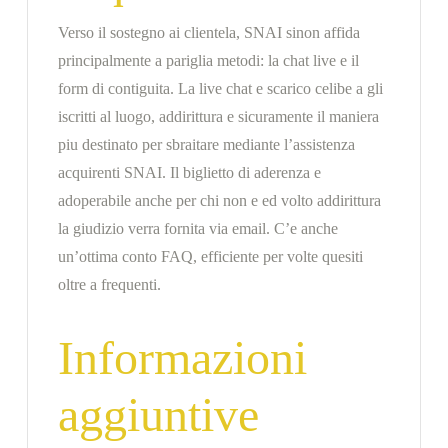
Verso il sostegno ai clientela, SNAI sinon affida
principalmente a pariglia metodi: la chat live e il
form di contiguita. La live chat e scarico celibe a gli
iscritti al luogo, addirittura e sicuramente il maniera
piu destinato per sbraitare mediante l’assistenza
acquirenti SNAI. Il biglietto di aderenza e
adoperabile anche per chi non e ed volto addirittura
la giudizio verra fornita via email. C’e anche
un’ottima conto FAQ, efficiente per volte quesiti
oltre a frequenti.
Informazioni
aggiuntive