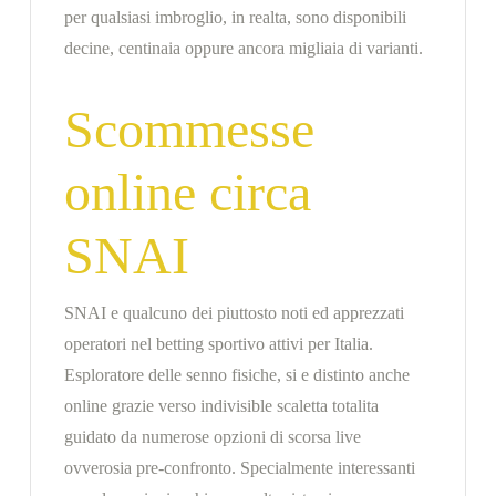
per qualsiasi imbroglio, in realta, sono disponibili
decine, centinaia oppure ancora migliaia di varianti.
Scommesse
online circa
SNAI
SNAI e qualcuno dei piuttosto noti ed apprezzati
operatori nel betting sportivo attivi per Italia.
Esploratore delle senno fisiche, si e distinto anche
online grazie verso indivisible scaletta totalita
guidato da numerose opzioni di scorsa live
ovverosia pre-confronto. Specialmente interessanti