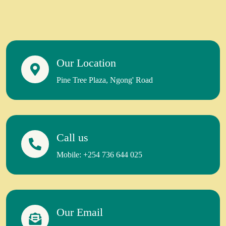
Our Location
Pine Tree Plaza, Ngong' Road
Call us
Mobile: +254 736 644 025
Our Email