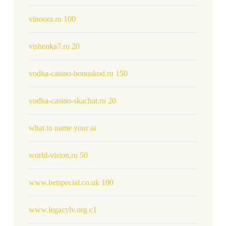
vinoora.ru 100
vishenka7.ru 20
vodka-casino-bonuskod.ru 150
vodka-casino-skachat.ru 20
what to name your ai
world-vision.ru 50
www.betspecial.co.uk 100
www.legacylv.org c1