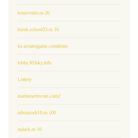
kosavostra.ru 20
kursk-school33.ru 10
kz-aviatorgame.comdemo
lobby303sky.info
Lottery
marineserrecore.com2
mbousosh10.ru 100
mdash.ru 10