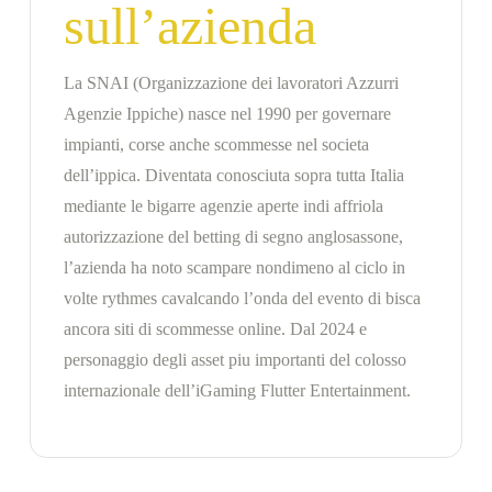
sull’azienda
La SNAI (Organizzazione dei lavoratori Azzurri
Agenzie Ippiche) nasce nel 1990 per governare
impianti, corse anche scommesse nel societa
dell’ippica. Diventata conosciuta sopra tutta Italia
mediante le bigarre agenzie aperte indi affriola
autorizzazione del betting di segno anglosassone,
l’azienda ha noto scampare nondimeno al ciclo in
volte rythmes cavalcando l’onda del evento di bisca
ancora siti di scommesse online. Dal 2024 e
personaggio degli asset piu importanti del colosso
internazionale dell’iGaming Flutter Entertainment.