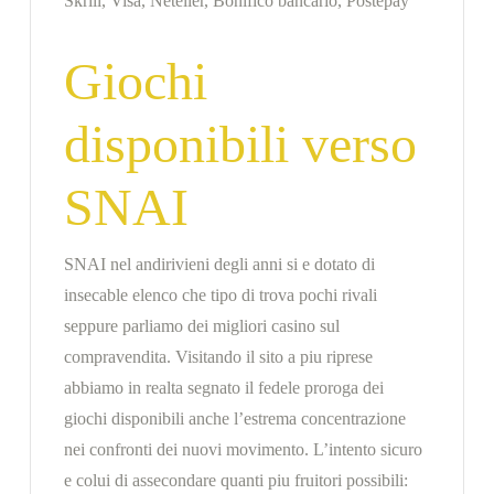
Skrill, Visa, Neteller, Bonifico bancario, Postepay
Giochi
disponibili verso
SNAI
SNAI nel andirivieni degli anni si e dotato di
insecable elenco che tipo di trova pochi rivali
seppure parliamo dei migliori casino sul
compravendita. Visitando il sito a piu riprese
abbiamo in realta segnato il fedele proroga dei
giochi disponibili anche l’estrema concentrazione
nei confronti dei nuovi movimento. L’intento sicuro
e colui di assecondare quanti piu fruitori possibili: