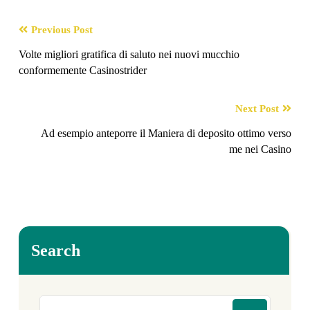
Previous Post
Volte migliori gratifica di saluto nei nuovi mucchio
conformemente Casinostrider
Next Post
Ad esempio anteporre il Maniera di deposito ottimo verso
me nei Casino
Search