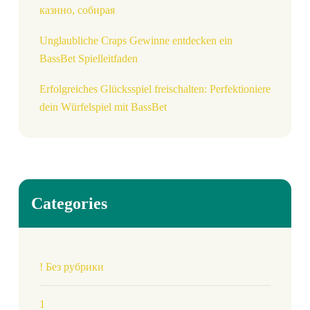
казино, собирая
Unglaubliche Craps Gewinne entdecken ein
BassBet Spielleitfaden
Erfolgreiches Glücksspiel freischalten: Perfektioniere
dein Würfelspiel mit BassBet
Categories
! Без рубрики
1