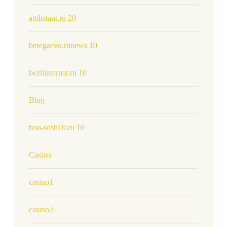
attdistant.ru 20
beregaevo.runews 10
bezhinternat.ru 10
Blog
bou-sosh10.ru 10
Casino
casino1
casino2