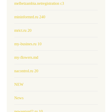
melbetzambia.netregistration c3
mininformrd.ru 240
mrict.ru 20
my-busines.ru 10
my-flowers.md
nacontrol.ru 20
NEW
News
newserverl2.ru 10