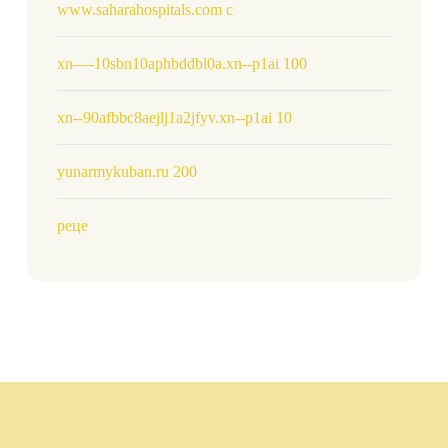
www.saharahospitals.com c
xn—-10sbn10aphbddbl0a.xn--p1ai 100
xn--90afbbc8aejlj1a2jfyv.xn--p1ai 10
yunarmykuban.ru 200
реце