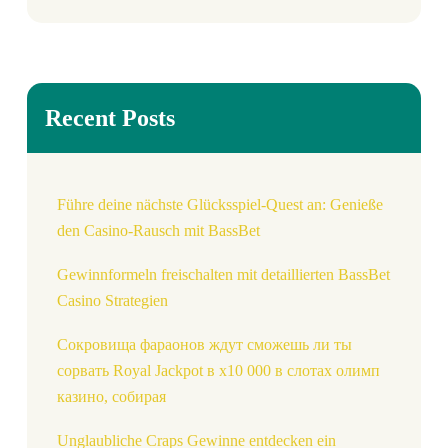
Recent Posts
Führe deine nächste Glücksspiel-Quest an: Genieße
den Casino-Rausch mit BassBet
Gewinnformeln freischalten mit detaillierten BassBet
Casino Strategien
Сокровища фараонов ждут сможешь ли ты
сорвать Royal Jackpot в x10 000 в слотах олимп
казино, собирая
Unglaubliche Craps Gewinne entdecken ein