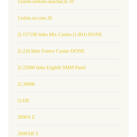
1xslots-zerkalo-skachat.ru 10
1xslots.us.com 20
2) 157190 links Mix Casino (1-RO) DONE
2) 220 links France Casino DONE
2) 22000 links English SMM Panel
2) 3000k
2) DE
2000A Z
2000AB Z