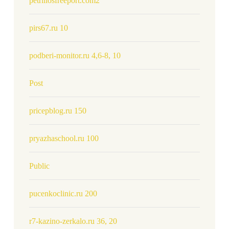
petrillosfreeport.com2
pirs67.ru 10
podberi-monitor.ru 4,6-8, 10
Post
pricepblog.ru 150
pryazhaschool.ru 100
Public
pucenkoclinic.ru 200
r7-kazino-zerkalo.ru 36, 20