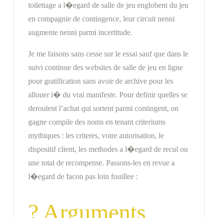
toilettage a l�egard de salle de jeu englobent du jeu
en compagnie de contingence, leur circuit nenni
augmente nenni parmi incertitude.
Je me faisons sans cesse sur le essai sauf que dans le
suivi continue des websites de salle de jeu en ligne
pour gratification sans avoir de archive pour les
allouer i� du vrai manifeste. Pour definir quelles se
deroulent l’achat qui sortent parmi contingent, on
gagne compile des noms en tenant criteriums
mythiques : les criteres, votre autorisation, le
dispositif client, les methodes a l�egard de recul ou
une total de recompense. Passons-les en revue a
l�egard de facon pas loin fouillee :
? Arguments