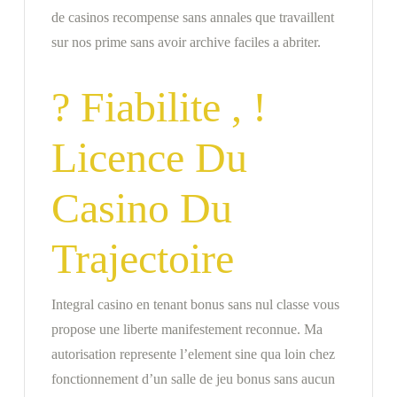
de casinos recompense sans annales que travaillent
sur nos prime sans avoir archive faciles a abriter.
? Fiabilite , !
Licence Du
Casino Du
Trajectoire
Integral casino en tenant bonus sans nul classe vous
propose une liberte manifestement reconnue. Ma
autorisation represente l’element sine qua loin chez
fonctionnement d’un salle de jeu bonus sans aucun