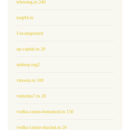
tehnoing.ru 240
torg94.ru
Uncategorized
up-capital.ru 20
utahrep.org2
vinoora.ru 100
vishenka7.ru 20
vodka-casino-bonuskod.ru 150
vodka-casino-skachat.ru 20