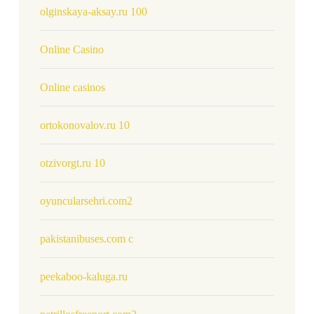
olginskaya-aksay.ru 100
Online Casino
Online casinos
ortokonovalov.ru 10
otzivorgt.ru 10
oyuncularsehri.com2
pakistanibuses.com c
peekaboo-kaluga.ru