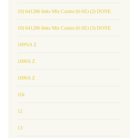
10) 641286 links Mix Casino (6-SE) (2) DONE
10) 641286 links Mix Casino (6-SE) (3) DONE
100%A Z
1000A Z
1090A Z
11k
12
13