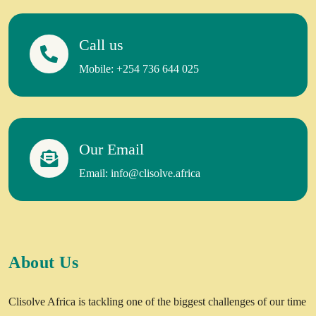
Call us
Mobile: +254 736 644 025
Our Email
Email: info@clisolve.africa
About Us
Clisolve Africa is tackling one of the biggest challenges of our time