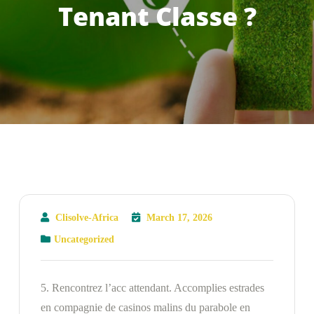
Tenant Classe ?
Clisolve-Africa
March 17, 2026
Uncategorized
5. Rencontrez l’acc attendant. Accomplies estrades
en compagnie de casinos malins du parabole en