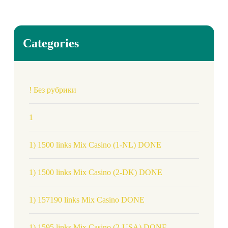
Categories
! Без рубрики
1
1) 1500 links Mix Casino (1-NL) DONE
1) 1500 links Mix Casino (2-DK) DONE
1) 157190 links Mix Casino DONE
1) 1595 links Mix Casino (2-USA) DONE