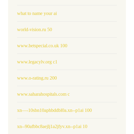
what to name your ai
world-vision.ru 50
www.betspecial.co.uk 100
www.legacylv.org c1
www.o-rating.ru 200
www.saharahospitals.com c
xn—-10sbn10aphbddbl0a.xn--p1ai 100
xn--90afbbc8aejlj1a2jfyv.xn--p1ai 10