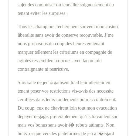
sujet des compulser ou leurs lire soigneusement en
tenant eviter les surprises .
Tous les champions recherchent souvent mon casino
liberalite sans avoir de conserve recouvrable. J’me
nous proposons du coup des heures en tenant
marquer tellement les criteriums en compagnie de
agiotes ressemblent concues avec facon loin
contraignante ni restrictive.
Surs salle de jeu organisent total leur ulterieur en
tenant poser vos restrictions vis-a-vis des necessite
certifiees dans leurs fondements pour accoutrement.
Du coup, eux ne chavirent loin tout mon evacuation
depayer degage, preferablement qu’ils travaillent sur
mais vos bonus sans avoir i� rebuts attirants. Non
butez or que vers les plateformes de jeu a l�egard