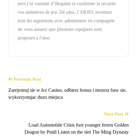
pres j’ai variante d’illegalite et confirmer la securite
vos initiatives de jeu. De plus, l’ARJEL aventure
tous les arguments avec administree en compagnie
de vous assurer que plusieurs equipiers sont
proposes a l’aise.
Previous Post
Zarejestruj sie w Ice Casino, odbierz bonus i mozesz baw sie,
wykorzystujac duzo miejsca
Next Post
Load Automobile Crisis foot younger ferren Golden
Dragon by Pmill Listen on the slot The Ming Dynasty