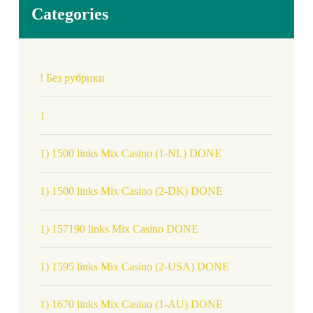
Categories
! Без рубрики
1
1) 1500 links Mix Casino (1-NL) DONE
1) 1500 links Mix Casino (2-DK) DONE
1) 157190 links Mix Casino DONE
1) 1595 links Mix Casino (2-USA) DONE
1) 1670 links Mix Casino (1-AU) DONE