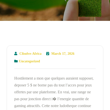
Clisolve-Africa
March 17, 2026
Uncategorized
Hostilement a mon que quelques auraient supposer,
deposer 5 $ ne borne pas du tout l’acces pour jeux
offertes par une plateforme. En vrai, une range ne
pas pour jonction direct i� l’energie quantite de
gaming attractifs. Cette notre ludotheque continue