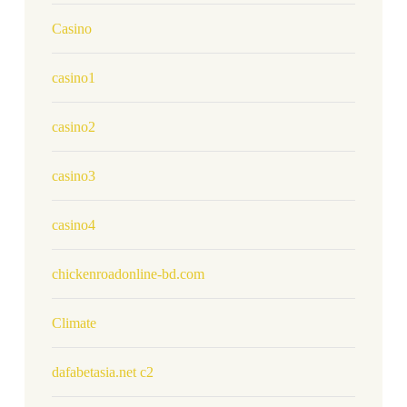
Casino
casino1
casino2
casino3
casino4
chickenroadonline-bd.com
Climate
dafabetasia.net c2