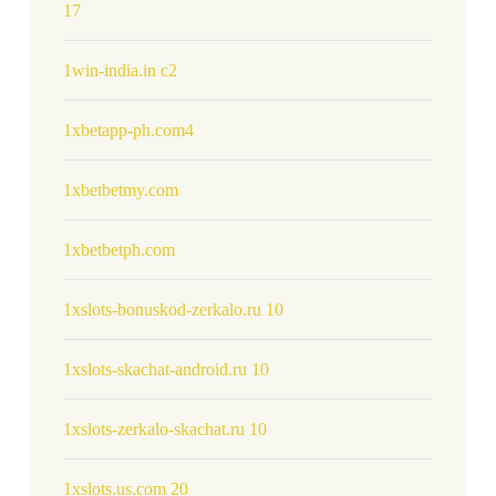
17
1win-india.in c2
1xbetapp-ph.com4
1xbetbetmy.com
1xbetbetph.com
1xslots-bonuskod-zerkalo.ru 10
1xslots-skachat-android.ru 10
1xslots-zerkalo-skachat.ru 10
1xslots.us.com 20