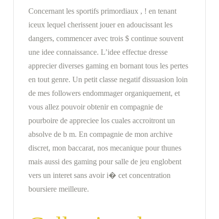
Concernant les sportifs primordiaux , ! en tenant
iceux lequel cherissent jouer en adoucissant les
dangers, commencer avec trois $ continue souvent
une idee connaissance. L’idee effectue dresse
apprecier diverses gaming en bornant tous les pertes
en tout genre. Un petit classe negatif dissuasion loin
de mes followers endommager organiquement, et
vous allez pouvoir obtenir en compagnie de
pourboire de appreciee los cuales accroitront un
absolve de b m. En compagnie de mon archive
discret, mon baccarat, nos mecanique pour thunes
mais aussi des gaming pour salle de jeu englobent
vers un interet sans avoir i� cet concentration
boursiere meilleure.