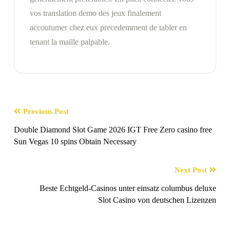
vos translation demo des jeux finalement
accoutumer chez eux precedemment de tabler en
tenant la maille palpable.
Previous Post
Double Diamond Slot Game 2026 IGT Free Zero casino free
Sun Vegas 10 spins Obtain Necessary
Next Post
Beste Echtgeld-Casinos unter einsatz columbus deluxe
Slot Casino von deutschen Lizenzen