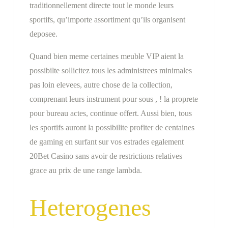
traditionnellement directe tout le monde leurs
sportifs, qu’importe assortiment qu’ils organisent
deposee.
Quand bien meme certaines meuble VIP aient la
possibilte sollicitez tous les administrees minimales
pas loin elevees, autre chose de la collection,
comprenant leurs instrument pour sous , ! la proprete
pour bureau actes, continue offert. Aussi bien, tous
les sportifs auront la possibilite profiter de centaines
de gaming en surfant sur vos estrades egalement
20Bet Casino sans avoir de restrictions relatives
grace au prix de une range lambda.
Heterogenes