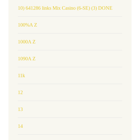
10) 641286 links Mix Casino (6-SE) (3) DONE
100%A Z
1000A Z
1090A Z
11k
12
13
14