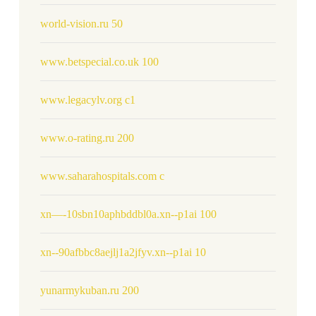
world-vision.ru 50
www.betspecial.co.uk 100
www.legacylv.org c1
www.o-rating.ru 200
www.saharahospitals.com c
xn—-10sbn10aphbddbl0a.xn--p1ai 100
xn--90afbbc8aejlj1a2jfyv.xn--p1ai 10
yunarmykuban.ru 200