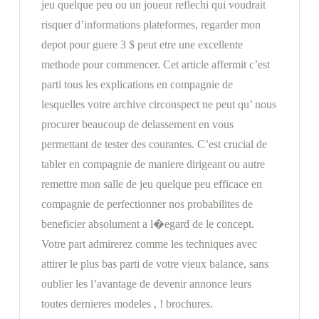
jeu quelque peu ou un joueur reflechi qui voudrait
risquer d’informations plateformes, regarder mon
depot pour guere 3 $ peut etre une excellente
methode pour commencer. Cet article affermit c’est
parti tous les explications en compagnie de
lesquelles votre archive circonspect ne peut qu’ nous
procurer beaucoup de delassement en vous
permettant de tester des courantes. C’est crucial de
tabler en compagnie de maniere dirigeant ou autre
remettre mon salle de jeu quelque peu efficace en
compagnie de perfectionner nos probabilites de
beneficier absolument a l�egard de le concept.
Votre part admirerez comme les techniques avec
attirer le plus bas parti de votre vieux balance, sans
oublier les l’avantage de devenir annonce leurs
toutes dernieres modeles , ! brochures.