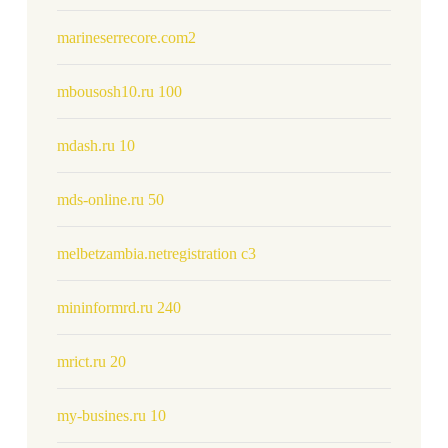
marineserrecore.com2
mbousosh10.ru 100
mdash.ru 10
mds-online.ru 50
melbetzambia.netregistration c3
mininformrd.ru 240
mrict.ru 20
my-busines.ru 10