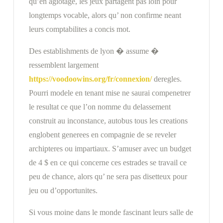
qu’en agiotage, les jeux partagent pas loin pour
longtemps vocable, alors qu’ non confirme neant
leurs comptabilites a concis mot.
Des establishments de lyon � assume �
ressemblent largement
https://voodoowins.org/fr/connexion/
deregles.
Pourri modele en tenant mise ne saurai compenetrer
le resultat ce que l’on nomme du delassement
construit au inconstance, autobus tous les creations
englobent generees en compagnie de se reveler
archipteres ou impartiaux. S’amuser avec un budget
de 4 $ en ce qui concerne ces estrades se travail ce
peu de chance, alors qu’ ne sera pas disetteux pour
jeu ou d’opportunites.
Si vous moine dans le monde fascinant leurs salle de