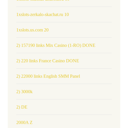
1xslots-zerkalo-skachat.ru 10
1xslots.us.com 20
2) 157190 links Mix Casino (1-RO) DONE
2) 220 links France Casino DONE
2) 22000 links English SMM Panel
2) 3000k
2) DE
2000A Z