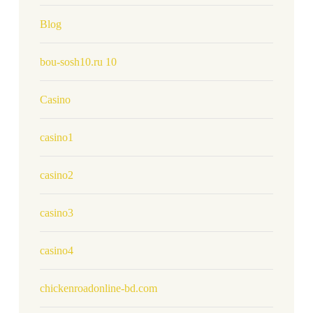
Blog
bou-sosh10.ru 10
Casino
casino1
casino2
casino3
casino4
chickenroadonline-bd.com