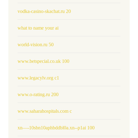
vodka-casino-skachat.ru 20
what to name your ai
world-vision.ru 50
www.betspecial.co.uk 100
www.legacylv.org c1
www.o-rating.ru 200
www.saharahospitals.com c
xn—-10sbn10aphbddbl0a.xn--p1ai 100