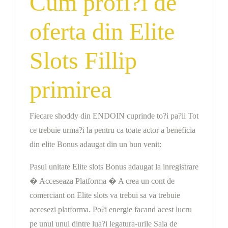
Cum profi?i de
oferta din Elite
Slots Fillip
primirea
Fiecare shoddy din ENDOIN cuprinde to?i pa?ii Tot
ce trebuie urma?i la pentru ca toate actor a beneficia
din elite Bonus adaugat din un bun venit:
Pasul unitate Elite slots Bonus adaugat la inregistrare
� Acceseaza Platforma � A crea un cont de
comerciant on Elite slots va trebui sa va trebuie
accesezi platforma. Po?i energie facand acest lucru
pe unul unul dintre lua?i legatura-urile Sala de