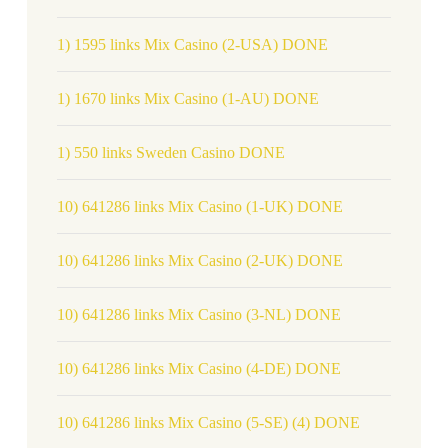
1) 1595 links Mix Casino (2-USA) DONE
1) 1670 links Mix Casino (1-AU) DONE
1) 550 links Sweden Casino DONE
10) 641286 links Mix Casino (1-UK) DONE
10) 641286 links Mix Casino (2-UK) DONE
10) 641286 links Mix Casino (3-NL) DONE
10) 641286 links Mix Casino (4-DE) DONE
10) 641286 links Mix Casino (5-SE) (4) DONE