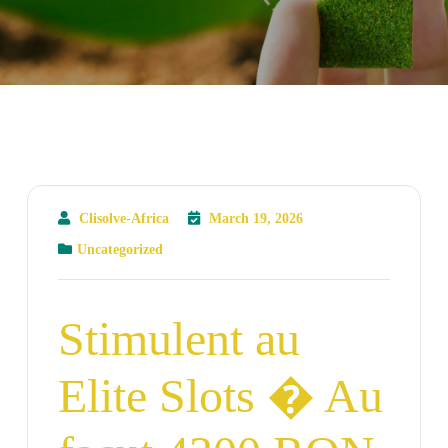
Clisolve-Africa
March 19, 2026
Uncategorized
Stimulent au
Elite Slots � Au