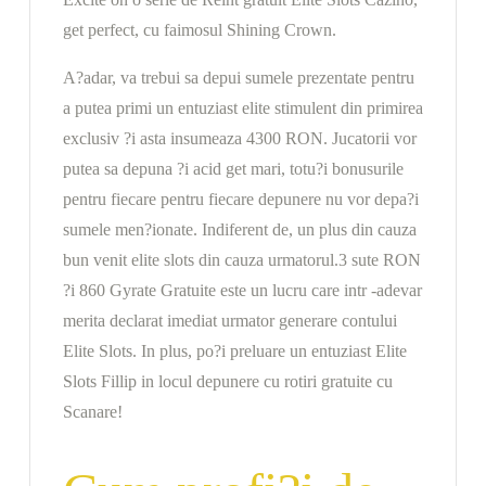
get perfect, cu faimosul Shining Crown.
A?adar, va trebui sa depui sumele prezentate pentru
a putea primi un entuziast elite stimulent din primirea
exclusiv ?i asta insumeaza 4300 RON. Jucatorii vor
putea sa depuna ?i acid get mari, totu?i bonusurile
pentru fiecare pentru fiecare depunere nu vor depa?i
sumele men?ionate. Indiferent de, un plus din cauza
bun venit elite slots din cauza urmatorul.3 sute RON
?i 860 Gyrate Gratuite este un lucru care intr -adevar
merita declarat imediat urmator generare contului
Elite Slots. In plus, po?i preluare un entuziast Elite
Slots Fillip in locul depunere cu rotiri gratuite cu
Scanare!