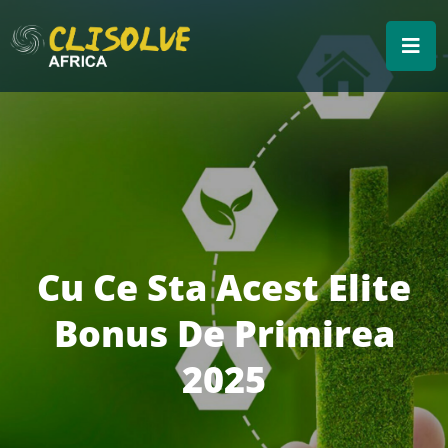
Cu Ce Sta Acest Elite
Bonus De Primirea
2025