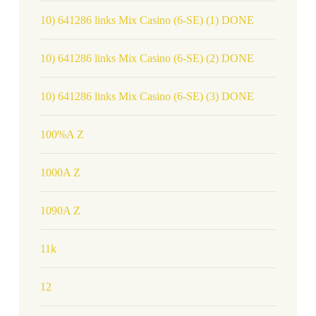
10) 641286 links Mix Casino (6-SE) (1) DONE
10) 641286 links Mix Casino (6-SE) (2) DONE
10) 641286 links Mix Casino (6-SE) (3) DONE
100%A Z
1000A Z
1090A Z
11k
12