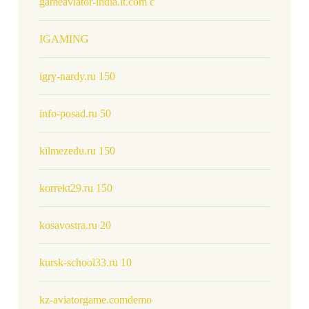
gameaviator-india.it.com c
IGAMING
igry-nardy.ru 150
info-posad.ru 50
kilmezedu.ru 150
korrekt29.ru 150
kosavostra.ru 20
kursk-school33.ru 10
kz-aviatorgame.comdemo