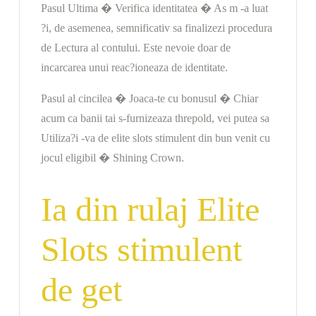
Pasul Ultima � Verifica identitatea � As m -a luat
?i, de asemenea, semnificativ sa finalizezi procedura
de Lectura al contului. Este nevoie doar de
incarcarea unui reac?ioneaza de identitate.
Pasul al cincilea � Joaca-te cu bonusul � Chiar
acum ca banii tai s-furnizeaza threpold, vei putea sa
Utiliza?i -va de elite slots stimulent din bun venit cu
jocul eligibil � Shining Crown.
Ia din rulaj Elite
Slots stimulent
de get