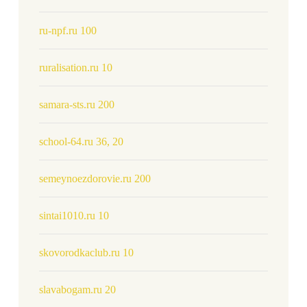
ru-npf.ru 100
ruralisation.ru 10
samara-sts.ru 200
school-64.ru 36, 20
semeynoezdorovie.ru 200
sintai1010.ru 10
skovorodkaclub.ru 10
slavabogam.ru 20