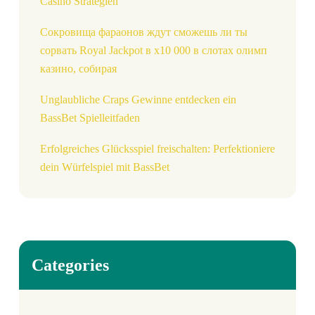
Casino Strategien
Сокровища фараонов ждут сможешь ли ты
сорвать Royal Jackpot в x10 000 в слотах олимп
казино, собирая
Unglaubliche Craps Gewinne entdecken ein
BassBet Spielleitfaden
Erfolgreiches Glücksspiel freischalten: Perfektioniere
dein Würfelspiel mit BassBet
Categories