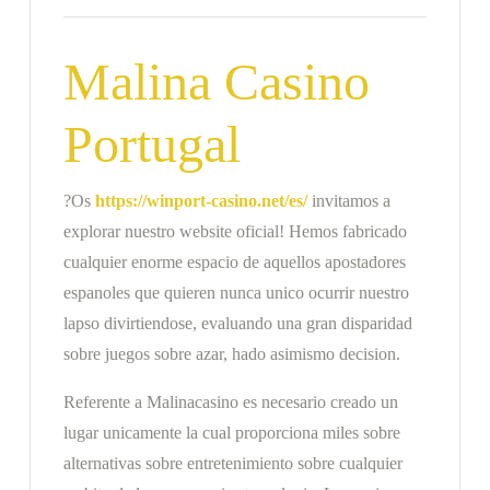
Malina Casino
Portugal
?Os
https://winport-casino.net/es/
invitamos a
explorar nuestro website oficial! Hemos fabricado
cualquier enorme espacio de aquellos apostadores
espanoles que quieren nunca unico ocurrir nuestro
lapso divirtiendose, evaluando una gran disparidad
sobre juegos sobre azar, hado asimismo decision.
Referente a Malinacasino es necesario creado un
lugar unicamente la cual proporciona miles sobre
alternativas sobre entretenimiento sobre cualquier