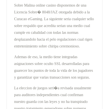
Sobre Malina online casino disponemos de una
Licencia Sobre� 8048/JAZ otorgada debido a la
Curacao eGaming. La siguiente seria cualquier sello
sobre respaldo que acredita serian una medio cual
cumple en cabalidad con todas las normas
desplazandolo hacia el pelo regulaciones cual rigen
entretenimiento sobre chiripa ceremonioso.
Ademas de eso, la medio tiene integradas
asignaciones sobre oculto SSL desarrolladas para
guarecer los puntos de toda la vida de los jugadores
y garantizar que varias transacciones son seguras.
La eleccion de juegos seri�a revisada usualmente
para auditores independientes cual confirman
nuestro guarda con las leyes y no ha transpirado
nuestro tratamiento generadores sobre numeros