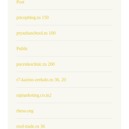
Post
pricepblog.ru 150
pryazhaschool.ru 100
Public
pucenkoclinic.ru 200
r7-kazino-zerkalo.ru 36, 20
rajmarketing.co.in2
rheso.org
roof-trade.ru 36