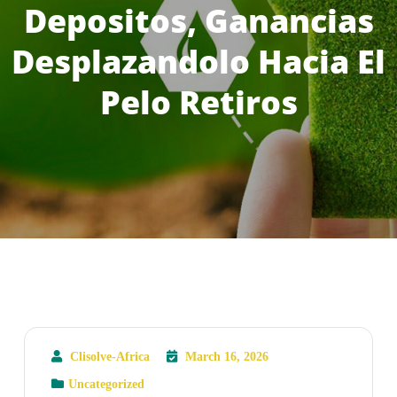
Depositos, Ganancias
Desplazandolo Hacia El
Pelo Retiros
Clisolve-Africa
March 16, 2026
Uncategorized