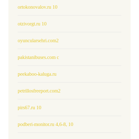
ortokonovalov.ru 10
otzivorgt.ru 10
oyuncularsehri.com2
pakistanibuses.com c
peekaboo-kaluga.ru
petrillosfreeport.com2
pirs67.ru 10
podberi-monitor.ru 4,6-8, 10