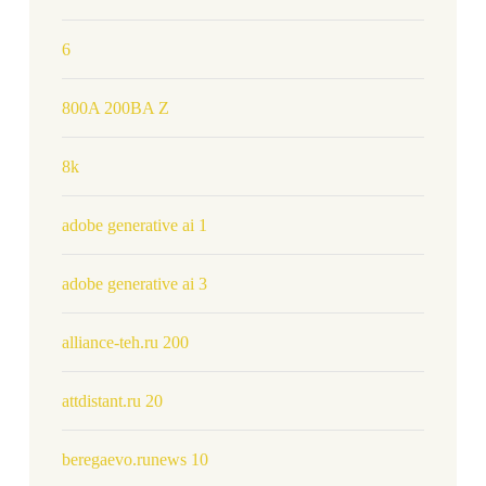
6
800A 200BA Z
8k
adobe generative ai 1
adobe generative ai 3
alliance-teh.ru 200
attdistant.ru 20
beregaevo.runews 10