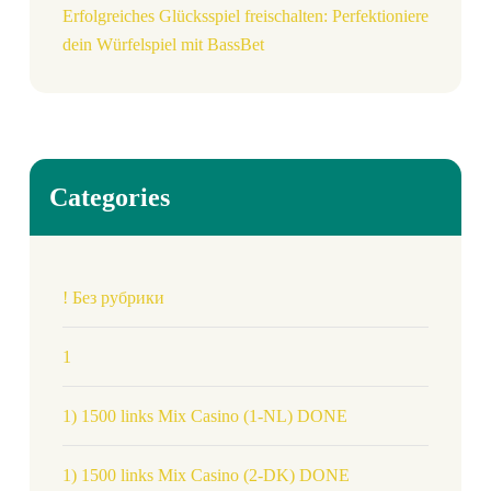
Erfolgreiches Glücksspiel freischalten: Perfektioniere
dein Würfelspiel mit BassBet
Categories
! Без рубрики
1
1) 1500 links Mix Casino (1-NL) DONE
1) 1500 links Mix Casino (2-DK) DONE