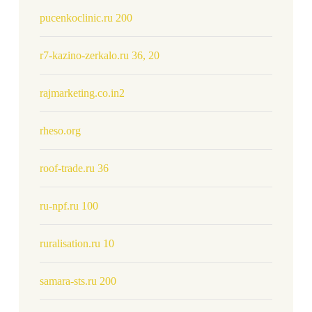
pucenkoclinic.ru 200
r7-kazino-zerkalo.ru 36, 20
rajmarketing.co.in2
rheso.org
roof-trade.ru 36
ru-npf.ru 100
ruralisation.ru 10
samara-sts.ru 200