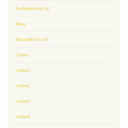
bezhinternat.ru 10
Blog
bou-sosh10.ru 10
Casino
casino1
casino2
casino3
casino4