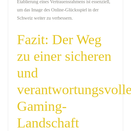
Etablierung eines Vertrauensrahmens ist essenziell,
um das Image des Online-Glücksspiel in der
Schweiz weiter zu verbessern.
Fazit: Der Weg
zu einer sicheren
und
verantwortungsvoll
Gaming-
Landschaft