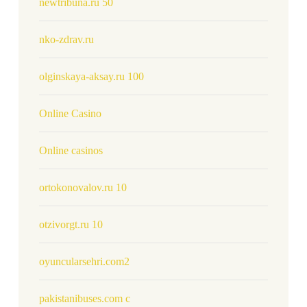
newtribuna.ru 50
nko-zdrav.ru
olginskaya-aksay.ru 100
Online Casino
Online casinos
ortokonovalov.ru 10
otzivorgt.ru 10
oyuncularsehri.com2
pakistanibuses.com c