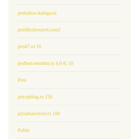
peekaboo-kaluga.ru
petrillosfreeport.com2
pirs67.ru 10
podberi-monitor.ru 4,6-8, 10
Post
pricepblog.ru 150
pryazhaschool.ru 100
Public