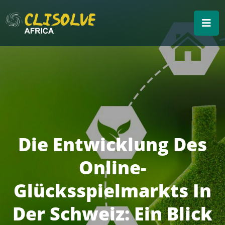
Die Entwicklung Des
Online-
Glücksspielmarkts In
Der Schweiz: Ein Blick