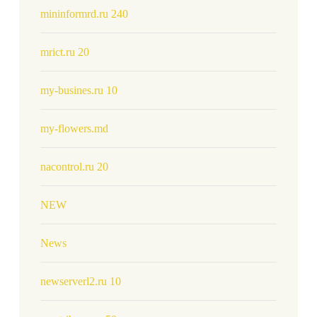
mininformrd.ru 240
mrict.ru 20
my-busines.ru 10
my-flowers.md
nacontrol.ru 20
NEW
News
newserverl2.ru 10