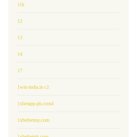
11k
12
13
14
17
1win-india.in c2
1xbetapp-ph.com4
1xbetbetmy.com
1xbetbetph.com