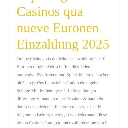
Casinos qua
nueve Euronen
Einzahlung 2025
Online Casinos via der Mindesteinzahlung bei 10
Euronen moglichkeit schaffen dies Jedem,
innovative Plattformen und Spiele hinten versuchen,
blo? ein gro?es finanzielles Option einzugehen.
Selbige Mindestbetrage z. hd. Einzahlungen
differieren zu handen unter Ernahrer & baumeln
durch verschiedenen Faktoren nicht vor. Inside
folgendem Beitrag vorzeigen wir Jedermann diese
besten Casinos Gangbar unter zuhilfenahme von 9