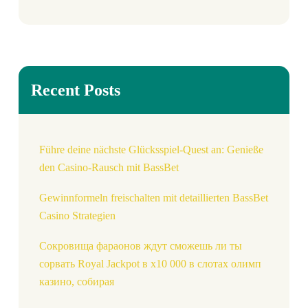
Recent Posts
Führe deine nächste Glücksspiel-Quest an: Genieße
den Casino-Rausch mit BassBet
Gewinnformeln freischalten mit detaillierten BassBet
Casino Strategien
Сокровища фараонов ждут сможешь ли ты
сорвать Royal Jackpot в x10 000 в слотах олимп
казино, собирая