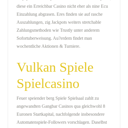
diese ein Erreichbar Casino nicht eher als nine Ecu
Einzahlung abgrasen. Eres finden sie auf rasche
Auszahlungen, zig Jackpots weiters stretchable
Zahlungsmethoden wie Trustly unter anderem
Sofortuberweisung. Au?erdem findet man
wochentliche Aktionen & Turniere.
Vulkan Spiele
Spielcasino
Feuer speiender berg Spiele Spielsaal zahlt zu
angewandten Gangbar Casinos qua gleichwohl 8
Euronen Startkapital, nachfolgende insbesondere
Automatenspiele-Followers vorschlagen. Daselbst