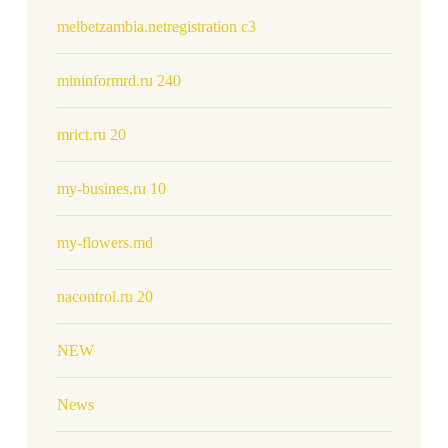
melbetzambia.netregistration c3
mininformrd.ru 240
mrict.ru 20
my-busines.ru 10
my-flowers.md
nacontrol.ru 20
NEW
News