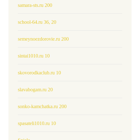
samara-sts.ru 200
school-64.ru 36, 20
semeynoezdorovie.ru 200
sintai1010.ru 10
skovorodkaclub.ru 10
slavabogam.ru 20
sonko-kamchatka.ru 200
spasateli1010.ru 10