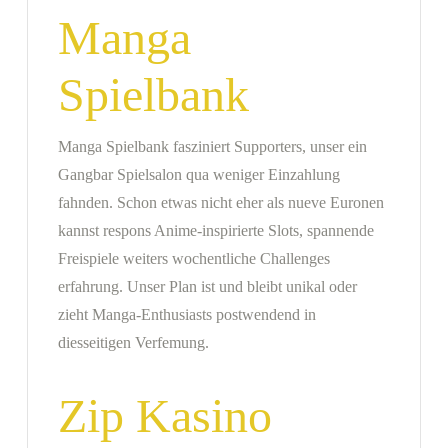
Manga
Spielbank
Manga Spielbank fasziniert Supporters, unser ein
Gangbar Spielsalon qua weniger Einzahlung
fahnden. Schon etwas nicht eher als nueve Euronen
kannst respons Anime-inspirierte Slots, spannende
Freispiele weiters wochentliche Challenges
erfahrung. Unser Plan ist und bleibt unikal oder
zieht Manga-Enthusiasts postwendend in
diesseitigen Verfemung.
Zip Kasino