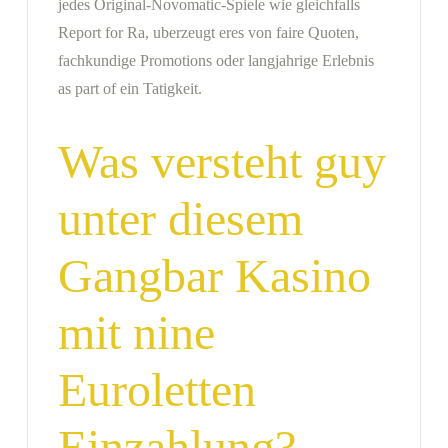
jedes Original-Novomatic-Spiele wie gleichfalls
Report for Ra, uberzeugt eres von faire Quoten,
fachkundige Promotions oder langjahrige Erlebnis
as part of ein Tatigkeit.
Was versteht guy
unter diesem
Gangbar Kasino
mit nine
Euroletten
Einzahlung?