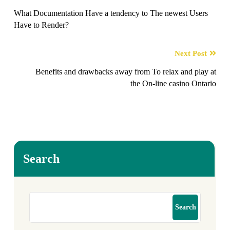
What Documentation Have a tendency to The newest Users
Have to Render?
Next Post
Benefits and drawbacks away from To relax and play at
the On-line casino Ontario
Search
Search