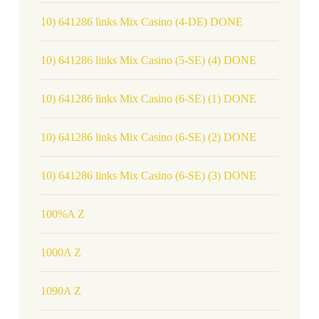
10) 641286 links Mix Casino (4-DE) DONE
10) 641286 links Mix Casino (5-SE) (4) DONE
10) 641286 links Mix Casino (6-SE) (1) DONE
10) 641286 links Mix Casino (6-SE) (2) DONE
10) 641286 links Mix Casino (6-SE) (3) DONE
100%A Z
1000A Z
1090A Z