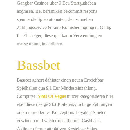
Gangbar Casinos uber 9 Ecu Startguthaben
abgrasen. Bei keramiken bekommst respons
spannende Spielautomaten, den schnellen
Zahlungsservice & faire Bonusbedingungen. Gultig
fur Einsteiger, diese qua kaum Verwendung en
masse ubung intendieren.
Bassbet
Bassbet gehort dahinter einen neuen Erreichbar
Spielhallen qua 9.1 Eur Mindesteinzahlung.
Computer-
Slots Of Vegas
nutzer kategorisieren hier
ebendiese riesige Slot-Praferenz, richtige Zahlungen
oder ein modernes Konzeption. Loyalitat Spieler
gewinnen und wiederholend durch Cashback-
Aktionen ferner attraktiven Kosteloze Spins.