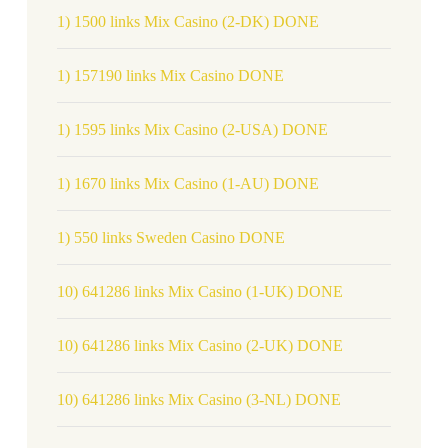
1) 1500 links Mix Casino (2-DK) DONE
1) 157190 links Mix Casino DONE
1) 1595 links Mix Casino (2-USA) DONE
1) 1670 links Mix Casino (1-AU) DONE
1) 550 links Sweden Casino DONE
10) 641286 links Mix Casino (1-UK) DONE
10) 641286 links Mix Casino (2-UK) DONE
10) 641286 links Mix Casino (3-NL) DONE