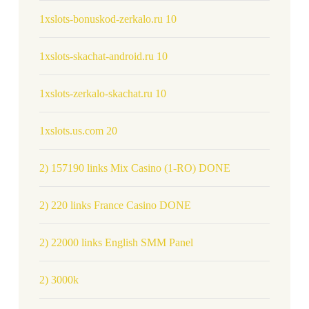
1xslots-bonuskod-zerkalo.ru 10
1xslots-skachat-android.ru 10
1xslots-zerkalo-skachat.ru 10
1xslots.us.com 20
2) 157190 links Mix Casino (1-RO) DONE
2) 220 links France Casino DONE
2) 22000 links English SMM Panel
2) 3000k