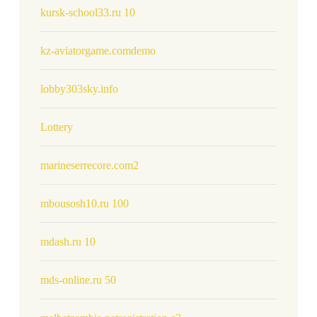
kursk-school33.ru 10
kz-aviatorgame.comdemo
lobby303sky.info
Lottery
marineserrecore.com2
mbousosh10.ru 100
mdash.ru 10
mds-online.ru 50