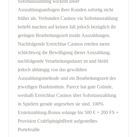
Sofortauszahlung wickeln unser
Auszahlungsanfragen ihrer Kunden sofortig nicht
früher als. Verbunden Casinos via Sofortauszahlung
beliebt machen auf keinen fall jedoch bezüglich ihr
geringen Bearbeitungszeit inside Auszahlungen.
Nachfolgende Erreichbar Casinos erteilen meist
schlichtweg die Bewilligung dieser Auszahlung,
nachfolgende Verarbeitungsdauer ist und bleibt
jedoch abhängig von das gewählten
Auszahlungsmethode und ein Bearbeitungszeit des
jeweiligen Bankinstituts. Parece hat gute Gründe,
weshalb Erreichbar Casinos über Sofortauszahlung
in Spielern gerade angesehen sie sind. 100%
Ersteinzahlung-Bonus solange bis 500 € + 200 FS +
Provision CrabSpinightBreit aufgestelltes
Portefeuille