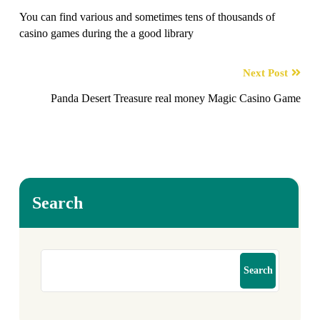
You can find various and sometimes tens of thousands of
casino games during the a good library
Next Post
Panda Desert Treasure real money Magic Casino Game
Search
Search