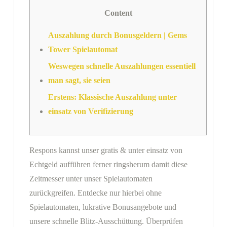
Content
Auszahlung durch Bonusgeldern | Gems
Tower Spielautomat
Weswegen schnelle Auszahlungen essentiell
man sagt, sie seien
Erstens: Klassische Auszahlung unter
einsatz von Verifizierung
Respons kannst unser gratis & unter einsatz von
Echtgeld aufführen ferner ringsherum damit diese
Zeitmesser unter unser Spielautomaten
zurückgreifen. Entdecke nur hierbei ohne
Spielautomaten, lukrative Bonusangebote und
unsere schnelle Blitz-Ausschüttung. Überprüfen