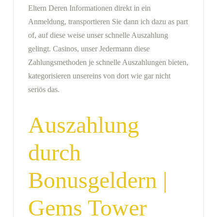
Eltern Deren Informationen direkt in ein
Anmeldung, transportieren Sie dann ich dazu as part
of, auf diese weise unser schnelle Auszahlung
gelingt.
Casinos, unser Jedermann diese
Zahlungsmethoden je schnelle Auszahlungen bieten,
kategorisieren unsereins von dort wie gar nicht
seriös das.
Auszahlung
durch
Bonusgeldern |
Gems Tower