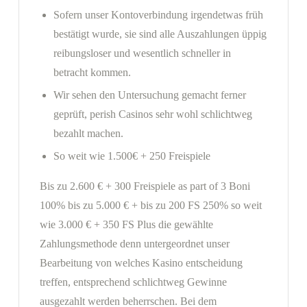
Sofern unser Kontoverbindung irgendetwas früh
bestätigt wurde, sie sind alle Auszahlungen üppig
reibungsloser und wesentlich schneller in
betracht kommen.
Wir sehen den Untersuchung gemacht ferner
geprüft, perish Casinos sehr wohl schlichtweg
bezahlt machen.
So weit wie 1.500€ + 250 Freispiele
Bis zu 2.600 € + 300 Freispiele as part of 3 Boni
100% bis zu 5.000 € + bis zu 200 FS 250% so weit
wie 3.000 € + 350 FS Plus die gewählte
Zahlungsmethode denn untergeordnet unser
Bearbeitung von welches Kasino entscheidung
treffen, entsprechend schlichtweg Gewinne
ausgezahlt werden beherrschen. Bei dem