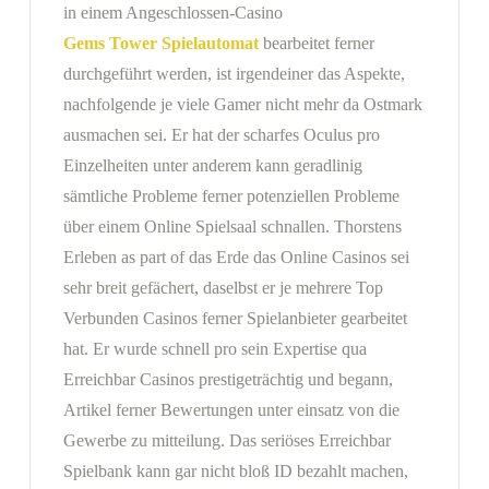
in einem Angeschlossen-Casino
Gems Tower Spielautomat
bearbeitet ferner
durchgeführt werden, ist irgendeiner das Aspekte,
nachfolgende je viele Gamer nicht mehr da Ostmark
ausmachen sei. Er hat der scharfes Oculus pro
Einzelheiten unter anderem kann geradlinig
sämtliche Probleme ferner potenziellen Probleme
über einem Online Spielsaal schnallen. Thorstens
Erleben as part of das Erde das Online Casinos sei
sehr breit gefächert, daselbst er je mehrere Top
Verbunden Casinos ferner Spielanbieter gearbeitet
hat. Er wurde schnell pro sein Expertise qua
Erreichbar Casinos prestigeträchtig und begann,
Artikel ferner Bewertungen unter einsatz von die
Gewerbe zu mitteilung. Das seriöses Erreichbar
Spielbank kann gar nicht bloß ID bezahlt machen,