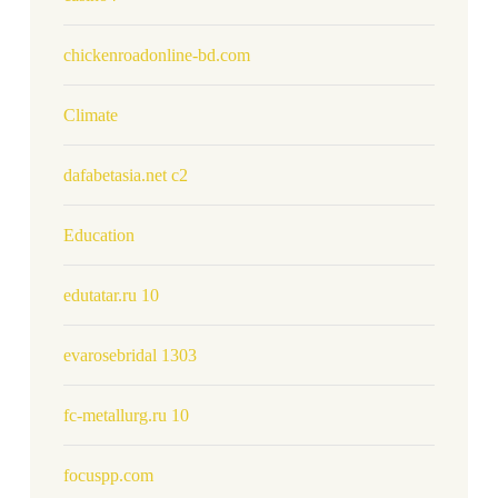
chickenroadonline-bd.com
Climate
dafabetasia.net c2
Education
edutatar.ru 10
evarosebridal 1303
fc-metallurg.ru 10
focuspp.com