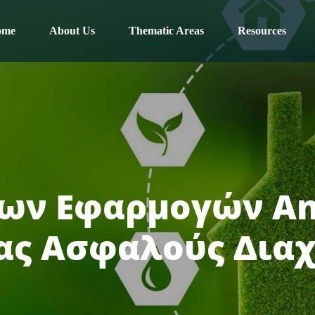
ome
About Us
Thematic Areas
Resources
Των Εφαρμογών An
ας Ασφαλούς Διαχ