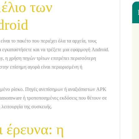
έλιο των
roid
ίναι το πακέτο που περιέχει όλα τα αρχεία, τους
να εγκαταστήσετε και να τρέξετε μια εφαρμογή Android.
y, η χρήση πηγών τρίτων επιτρέπει περισσότερη
 στην επίσημη αγορά είναι περιορισμένη ή
ημένο ρίσκο. Πηγές ανεπίσημων ή αναξιόπιστων APK
ansomware ή τροποποιημένες εκδόσεις που θέτουν σε
 λειτουργία της συσκευής.
ι έρευνα: η