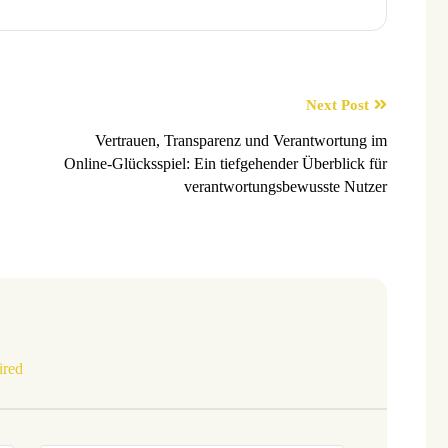
Next Post
Vertrauen, Transparenz und Verantwortung im
Online-Glücksspiel: Ein tiefgehender Überblick für
verantwortungsbewusste Nutzer
ired