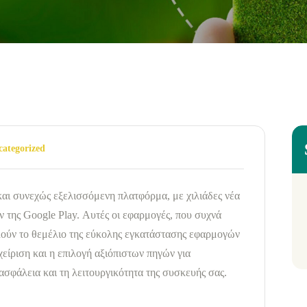
ategorized
και συνεχώς εξελισσόμενη πλατφόρμα, με χιλιάδες νέα
ν της Google Play. Αυτές οι εφαρμογές, που συχνά
ούν το θεμέλιο της εύκολης εγκατάστασης εφαρμογών
είριση και η επιλογή αξιόπιστων πηγών για
 ασφάλεια και τη λειτουργικότητα της συσκευής σας.