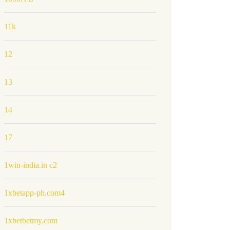
11k
12
13
14
17
1win-india.in c2
1xbetapp-ph.com4
1xbetbetmy.com