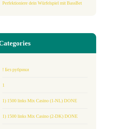
Perfektioniere dein Würfelspiel mit BassBet
Categories
! Без рубрики
1
1) 1500 links Mix Casino (1-NL) DONE
1) 1500 links Mix Casino (2-DK) DONE