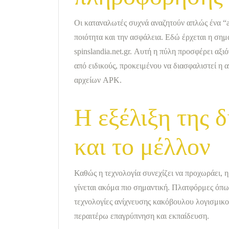
Οι καταναλωτές συχνά αναζητούν απλώς ένα “
ποιότητα και την ασφάλεια. Εδώ έρχεται η σημ
spinslandia.net.gr. Αυτή η πύλη προσφέρει αξιό
από ειδικούς, προκειμένου να διασφαλιστεί η
αρχείων APK.
Η εξέλιξη της 
και το μέλλον
Καθώς η τεχνολογία συνεχίζει να προχωράει, 
γίνεται ακόμα πιο σημαντική. Πλατφόρμες όπω
τεχνολογίες ανίχνευσης κακόβουλου λογισμικο
περαιτέρω επαγρύπνηση και εκπαίδευση.