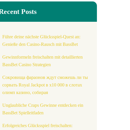
Recent Posts
Führe deine nächste Glücksspiel-Quest an:
Genieße den Casino-Rausch mit BassBet
Gewinnformeln freischalten mit detaillierten
BassBet Casino Strategien
Сокровища фараонов ждут сможешь ли ты
сорвать Royal Jackpot в x10 000 в слотах
олимп казино, собирая
Unglaubliche Craps Gewinne entdecken ein
BassBet Spielleitfaden
Erfolgreiches Glücksspiel freischalten: