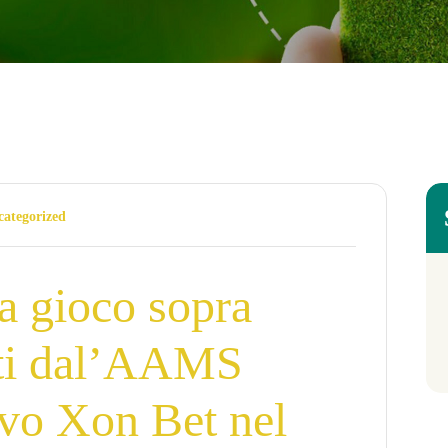
ategorized
a gioco sopra
zati dal’AAMS
vo Xon Bet nel