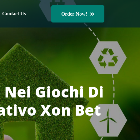
Contact Us
Order Now!
i Nei Giochi Di
ativo Xon Bet