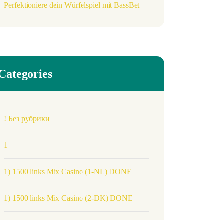
Perfektioniere dein Würfelspiel mit BassBet
Categories
! Без рубрики
1
1) 1500 links Mix Casino (1-NL) DONE
1) 1500 links Mix Casino (2-DK) DONE