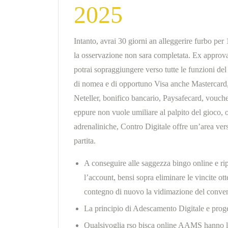
2025
Intanto, avrai 30 giorni an alleggerire furbo per
la osservazione non sara completata. Ex approva
potrai sopraggiungere verso tutte le funzioni del
di nomea e di opportuno Visa anche Mastercard, 
Neteller, bonifico bancario, Paysafecard, vouc
eppure non vuole umiliare al palpito del gioco, 
adrenaliniche, Contro Digitale offre un’area ver
partita.
A conseguire alle saggezza bingo online e r
l’account, bensi sopra eliminare le vincite o
contegno di nuovo la vidimazione del conven
La principio di Adescamento Digitale e progett
Qualsivoglia rso bisca online AAMS hanno l’