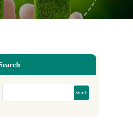
Search
Search