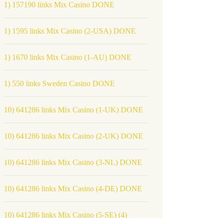
1) 157190 links Mix Casino DONE
1) 1595 links Mix Casino (2-USA) DONE
1) 1670 links Mix Casino (1-AU) DONE
1) 550 links Sweden Casino DONE
10) 641286 links Mix Casino (1-UK) DONE
10) 641286 links Mix Casino (2-UK) DONE
10) 641286 links Mix Casino (3-NL) DONE
10) 641286 links Mix Casino (4-DE) DONE
10) 641286 links Mix Casino (5-SE) (4)