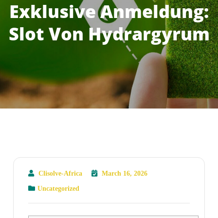
Exklusive Anmeldung:
Slot Von Hydrargyrum
Clisolve-Africa
March 16, 2026
Uncategorized