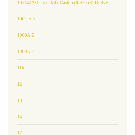
10) 641286 links Mix Casino (6-SE) (3) DONE
100%A Z
1000A Z
1090A Z
11k
12
13
14
17