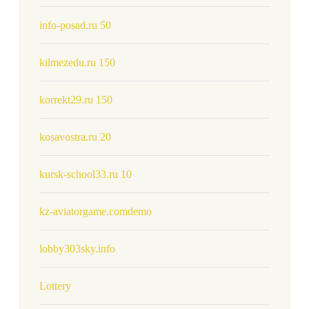
info-posad.ru 50
kilmezedu.ru 150
korrekt29.ru 150
kosavostra.ru 20
kursk-school33.ru 10
kz-aviatorgame.comdemo
lobby303sky.info
Lottery