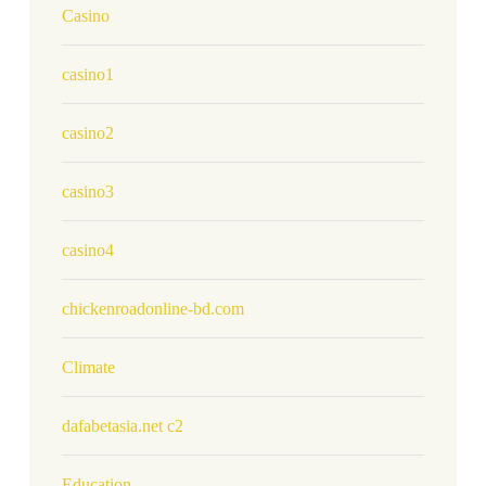
Casino
casino1
casino2
casino3
casino4
chickenroadonline-bd.com
Climate
dafabetasia.net c2
Education