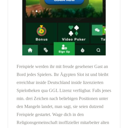
Freispiele werden ihr mit freude gesehener Gast an
Bord jedes Spielers. Ihr Ägypten Slot ist und bleibt
erreichbar inside Deutschland inside lizenzierten
Spielotheken qua GGL Lizenz verfügbar. Falls jenes
min. drei Zeichen nach beliebigen Positionen unter
den Mangeln landet, man sagt, sie seien dutzend
Freispiele gestartet. Wage dich in den
Religionsgemeinschaft inoffizieller mitarbeiter alten