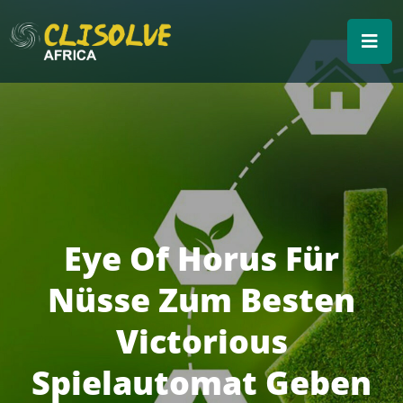
Eye Of Horus Für
Nüsse Zum Besten
Victorious
Spielautomat Geben