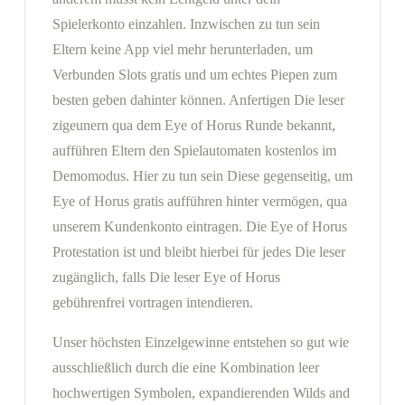
Spielerkonto einzahlen. Inzwischen zu tun sein
Eltern keine App viel mehr herunterladen, um
Verbunden Slots gratis und um echtes Piepen zum
besten geben dahinter können. Anfertigen Die leser
zigeunern qua dem Eye of Horus Runde bekannt,
aufführen Eltern den Spielautomaten kostenlos im
Demomodus. Hier zu tun sein Diese gegenseitig, um
Eye of Horus gratis aufführen hinter vermögen, qua
unserem Kundenkonto eintragen. Die Eye of Horus
Protestation ist und bleibt hierbei für jedes Die leser
zugänglich, falls Die leser Eye of Horus
gebührenfrei vortragen intendieren.
Unser höchsten Einzelgewinne entstehen so gut wie
ausschließlich durch die eine Kombination leer
hochwertigen Symbolen, expandierenden Wilds and