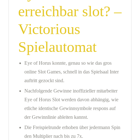
erreichbar slot? –
Victorious
Spielautomat
Eye of Horus konnte, genau so wie das gros
online Slot Games, schnell in das Spielsaal Inter
auftritt gezockt sind.
Nachfolgende Gewinne inoffizieller mitarbeiter
Eye of Horus Slot werden davon abhängig, wie
etliche identische Gewinnsymbole respons auf
der Gewinnlinie ableiten kannst.
Die Freispielrunde erhoben über jedermann Spin
den Multiplier nach bis zu 7x.