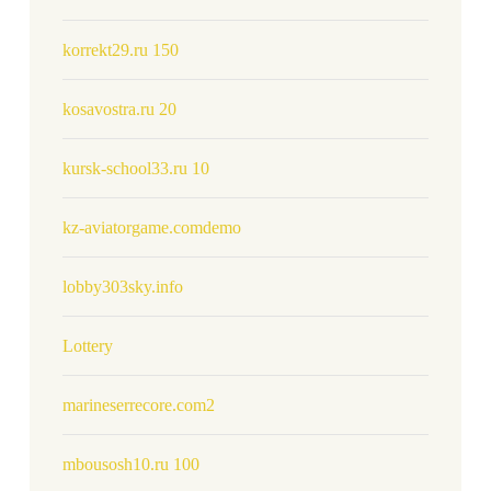
korrekt29.ru 150
kosavostra.ru 20
kursk-school33.ru 10
kz-aviatorgame.comdemo
lobby303sky.info
Lottery
marineserrecore.com2
mbousosh10.ru 100