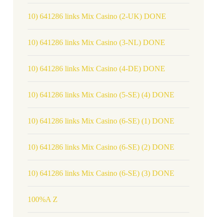
10) 641286 links Mix Casino (2-UK) DONE
10) 641286 links Mix Casino (3-NL) DONE
10) 641286 links Mix Casino (4-DE) DONE
10) 641286 links Mix Casino (5-SE) (4) DONE
10) 641286 links Mix Casino (6-SE) (1) DONE
10) 641286 links Mix Casino (6-SE) (2) DONE
10) 641286 links Mix Casino (6-SE) (3) DONE
100%A Z