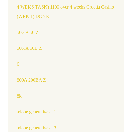
4 WEKS TASK) 1100 over 4 weeks Croatia Casino
(WEK 1) DONE
50%A 50 Z
50%A 50B Z
6
800A 200BA Z
8k
adobe generative ai 1
adobe generative ai 3