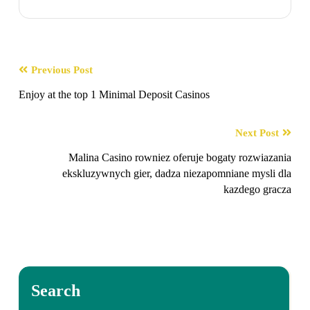
Previous Post
Enjoy at the top 1 Minimal Deposit Casinos
Next Post
Malina Casino rowniez oferuje bogaty rozwiazania
ekskluzywnych gier, dadza niezapomniane mysli dla
kazdego gracza
Search