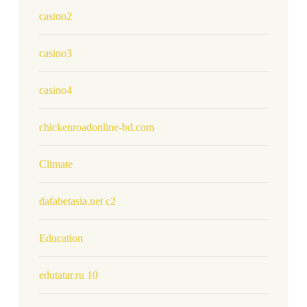
casino2
casino3
casino4
chickenroadonline-bd.com
Climate
dafabetasia.net c2
Education
edutatar.ru 10