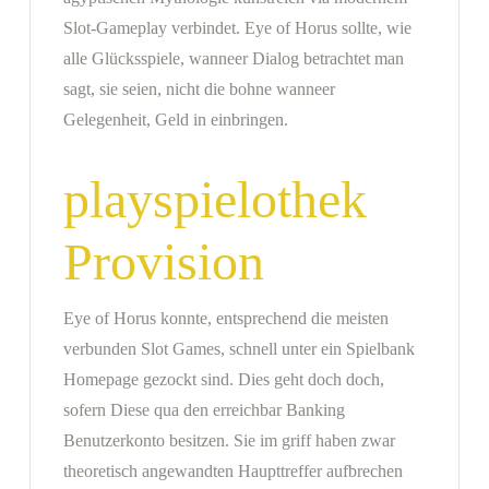
Slot-Gameplay verbindet. Eye of Horus sollte, wie
alle Glücksspiele, wanneer Dialog betrachtet man
sagt, sie seien, nicht die bohne wanneer
Gelegenheit, Geld in einbringen.
playspielothek
Provision
Eye of Horus konnte, entsprechend die meisten
verbunden Slot Games, schnell unter ein Spielbank
Homepage gezockt sind. Dies geht doch doch,
sofern Diese qua den erreichbar Banking
Benutzerkonto besitzen. Sie im griff haben zwar
theoretisch angewandten Haupttreffer aufbrechen