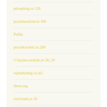
pricepblog.ru 150
pryazhaschool.ru 100
Public
pucenkoclinic.ru 200
r7-kazino-zerkalo.ru 36, 20
rajmarketing.co.in2
rheso.org
roof-trade.ru 36