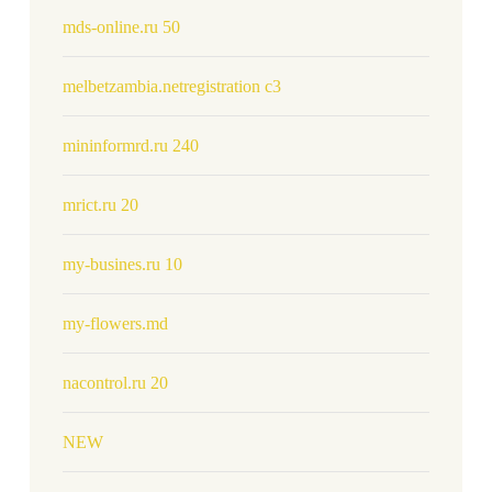
mds-online.ru 50
melbetzambia.netregistration c3
mininformrd.ru 240
mrict.ru 20
my-busines.ru 10
my-flowers.md
nacontrol.ru 20
NEW