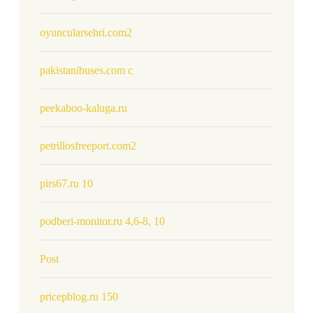
oyuncularsehri.com2
pakistanibuses.com c
peekaboo-kaluga.ru
petrillosfreeport.com2
pirs67.ru 10
podberi-monitor.ru 4,6-8, 10
Post
pricepblog.ru 150