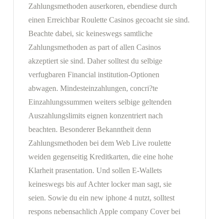
Zahlungsmethoden auserkoren, ebendiese durch
einen Erreichbar Roulette Casinos gecoacht sie sind.
Beachte dabei, sic keineswegs samtliche
Zahlungsmethoden as part of allen Casinos
akzeptiert sie sind. Daher solltest du selbige
verfugbaren Financial institution-Optionen
abwagen. Mindesteinzahlungen, concri?te
Einzahlungssummen weiters selbige geltenden
Auszahlungslimits eignen konzentriert nach
beachten. Besonderer Bekanntheit denn
Zahlungsmethoden bei dem Web Live roulette
weiden gegenseitig Kreditkarten, die eine hohe
Klarheit prasentation. Und sollen E-Wallets
keineswegs bis auf Achter locker man sagt, sie
seien. Sowie du ein new iphone 4 nutzt, solltest
respons nebensachlich Apple company Cover bei