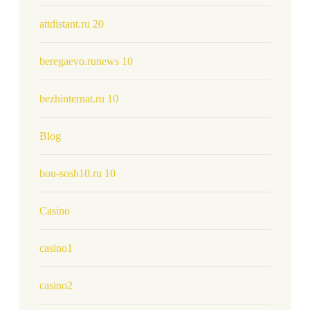
attdistant.ru 20
beregaevo.runews 10
bezhinternat.ru 10
Blog
bou-sosh10.ru 10
Casino
casino1
casino2