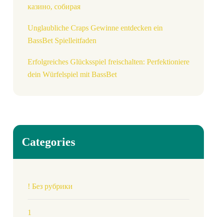
казино, собирая
Unglaubliche Craps Gewinne entdecken ein
BassBet Spielleitfaden
Erfolgreiches Glücksspiel freischalten: Perfektioniere
dein Würfelspiel mit BassBet
Categories
! Без рубрики
1