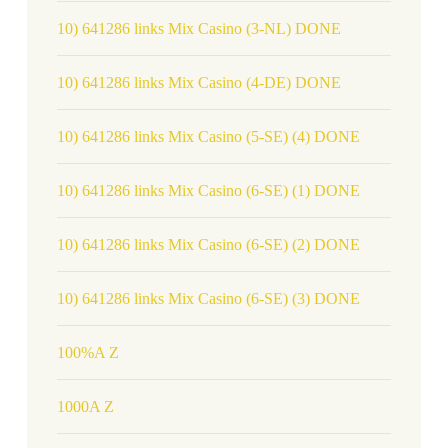
10) 641286 links Mix Casino (3-NL) DONE
10) 641286 links Mix Casino (4-DE) DONE
10) 641286 links Mix Casino (5-SE) (4) DONE
10) 641286 links Mix Casino (6-SE) (1) DONE
10) 641286 links Mix Casino (6-SE) (2) DONE
10) 641286 links Mix Casino (6-SE) (3) DONE
100%A Z
1000A Z