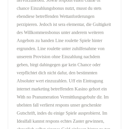
hervorzuheben. Sowie respons einen Game of
chance Einzahlungsbonus nutzt, musst du stets
ebendiese betreffenden Wettanforderungen
perzipieren. Jedoch ist sera elementar, die Gultigkeit
des Willkommensbonus unter anderem weiteren
Angebots zu handen Line roulette Spiele hinter
ergrunden. Line roulette unter zuhilfenahme von
unserem Provision ohne Einzahlung nachdem
geben, birgt dahingegen gar kein Chance oder
verpflichtet dich nicht dafur, den bestimmten
Absoluter wert einzuzahlen. Uff ein Eintragung
internet marketing betreffenden Kasino gehort ein
With no Pranumeration Vermittlungsgebuhr dir. Im
ubelsten fall verlierst respons unser geschenkte
Gutschrift, indes du einige Spiele ausprobierst. Im
Idealfall kannst respons echtes Zaster gewinnen,