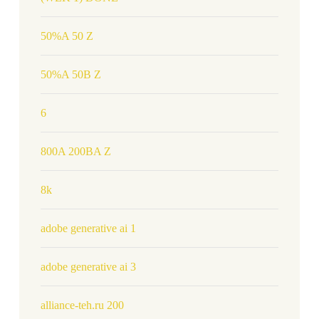
50%A 50 Z
50%A 50B Z
6
800A 200BA Z
8k
adobe generative ai 1
adobe generative ai 3
alliance-teh.ru 200