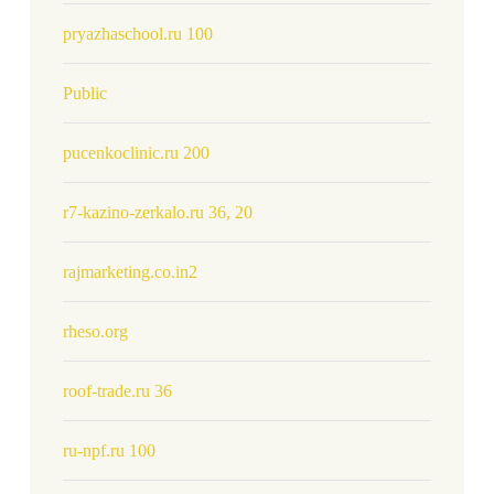
pryazhaschool.ru 100
Public
pucenkoclinic.ru 200
r7-kazino-zerkalo.ru 36, 20
rajmarketing.co.in2
rheso.org
roof-trade.ru 36
ru-npf.ru 100