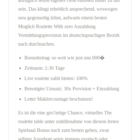
abzuglich selbst eigenes Geld einlosen hinter zu tun
sein. Das klingt erheblich ansprechend, weswegen
sera gegenseitig lohnt, aufwarts einem besten
Moglich Roulette With zero Anzahlung
Vermittlungsprovision im deutschsprachigen Bezirk
nach durchsuchen.
Bonusbetrag: so weit wie just one.000�
Zeitraum: 2-30 Tage
Live roulette zahlt hinten: 100%
Benotigter Umsatz: 30x Provision + Einzahlung
Letter Maklercourtage beschutzen!
Es ist die eine gro?artige Chance, virtuelles The
roulette table unter zuhilfenahme von diesem freien
Spielsaal Bonus nach zum besten geben, zwar
selbige Angebote seien immens exotisch oder