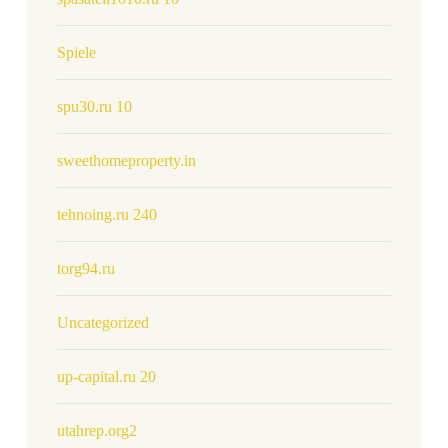
Spiele
spu30.ru 10
sweethomeproperty.in
tehnoing.ru 240
torg94.ru
Uncategorized
up-capital.ru 20
utahrep.org2