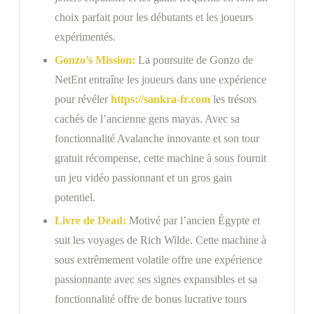
choix parfait pour les débutants et les joueurs
expérimentés.
Gonzo’s Mission:
La poursuite de Gonzo de
NetEnt entraîne les joueurs dans une expérience
pour révéler
https://sankra-fr.com
les trésors
cachés de l’ancienne gens mayas. Avec sa
fonctionnalité Avalanche innovante et son tour
gratuit récompense, cette machine à sous fournit
un jeu vidéo passionnant et un gros gain
potentiel.
Livre de Dead:
Motivé par l’ancien Égypte et
suit les voyages de Rich Wilde. Cette machine à
sous extrêmement volatile offre une expérience
passionnante avec ses signes expansibles et sa
fonctionnalité offre de bonus lucrative tours