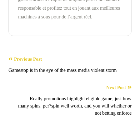
responsable et profitez tout en jouant aux meilleures
machines à sous pour de l’argent réel.
Previous Post
Gamestop is in the eye of the mass media violent storm
Next Post
Really promotions highlight eligible game, just how
many spins, per?spin well worth, and you will whether or
not betting enforce