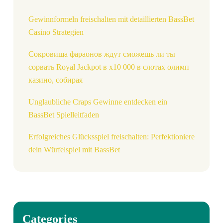
Gewinnformeln freischalten mit detaillierten BassBet
Casino Strategien
Сокровища фараонов ждут сможешь ли ты
сорвать Royal Jackpot в x10 000 в слотах олимп
казино, собирая
Unglaubliche Craps Gewinne entdecken ein
BassBet Spielleitfaden
Erfolgreiches Glücksspiel freischalten: Perfektioniere
dein Würfelspiel mit BassBet
Categories