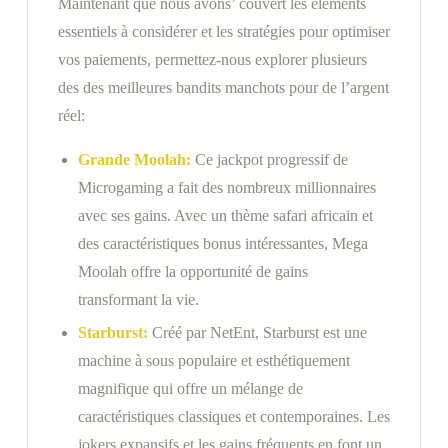
Maintenant que nous avons’ couvert les éléments
essentiels à considérer et les stratégies pour optimiser
vos paiements, permettez-nous explorer plusieurs
des des meilleures bandits manchots pour de l’argent
réel:
Grande Moolah:
Ce jackpot progressif de
Microgaming a fait des nombreux millionnaires
avec ses gains. Avec un thème safari africain et
des caractéristiques bonus intéressantes, Mega
Moolah offre la opportunité de gains
transformant la vie.
Starburst:
Créé par NetEnt, Starburst est une
machine à sous populaire et esthétiquement
magnifique qui offre un mélange de
caractéristiques classiques et contemporaines. Les
jokers expansifs et les gains fréquents en font un