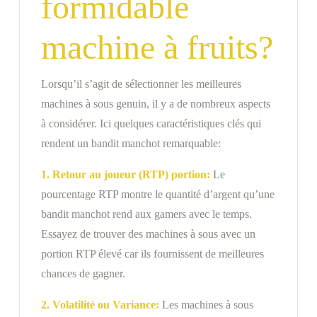
formidable
machine à fruits?
Lorsqu’il s’agit de sélectionner les meilleures
machines à sous genuin, il y a de nombreux aspects
à considérer. Ici quelques caractéristiques clés qui
rendent un bandit manchot remarquable:
1. Retour au joueur (RTP) portion:
Le
pourcentage RTP montre le quantité d’argent qu’une
bandit manchot rend aux gamers avec le temps.
Essayez de trouver des machines à sous avec un
portion RTP élevé car ils fournissent de meilleures
chances de gagner.
2. Volatilité ou Variance:
Les machines à sous