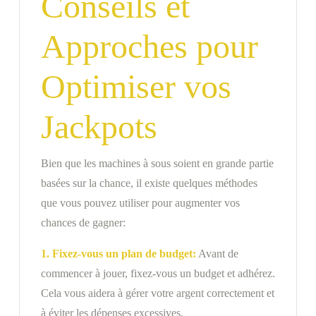
Conseils et
Approches pour
Optimiser vos
Jackpots
Bien que les machines à sous soient en grande partie
basées sur la chance, il existe quelques méthodes
que vous pouvez utiliser pour augmenter vos
chances de gagner:
1. Fixez-vous un plan de budget:
Avant de
commencer à jouer, fixez-vous un budget et adhérez.
Cela vous aidera à gérer votre argent correctement et
à éviter les dépenses excessives.