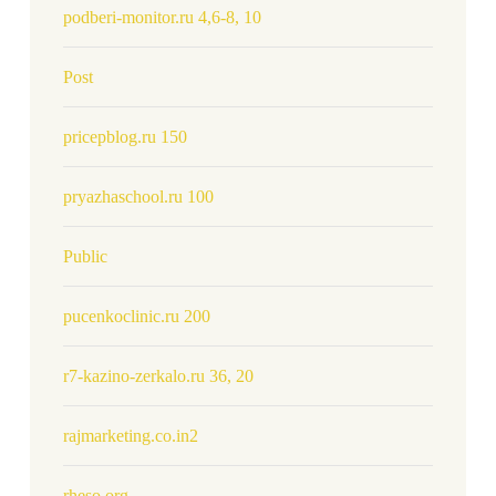
podberi-monitor.ru 4,6-8, 10
Post
pricepblog.ru 150
pryazhaschool.ru 100
Public
pucenkoclinic.ru 200
r7-kazino-zerkalo.ru 36, 20
rajmarketing.co.in2
rheso.org