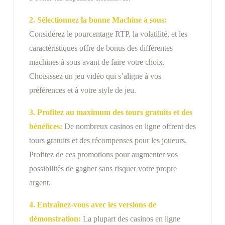
2. Sélectionnez la bonne Machine à sous:
Considérez le pourcentage RTP, la volatilité, et les
caractéristiques offre de bonus des différentes
machines à sous avant de faire votre choix.
Choisissez un jeu vidéo qui s’aligne à vos
préférences et à votre style de jeu.
3. Profitez au maximum des tours gratuits et des
bénéfices:
De nombreux casinos en ligne offrent des
tours gratuits et des récompenses pour les joueurs.
Profitez de ces promotions pour augmenter vos
possibilités de gagner sans risquer votre propre
argent.
4. Entraînez-vous avec les versions de
démonstration:
La plupart des casinos en ligne