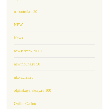
nacontrol.ru 20
NEW
News
newserverl2.ru 10
newtribuna.ru 50
nko-zdrav.ru
olginskaya-aksay.ru 100
Online Casino