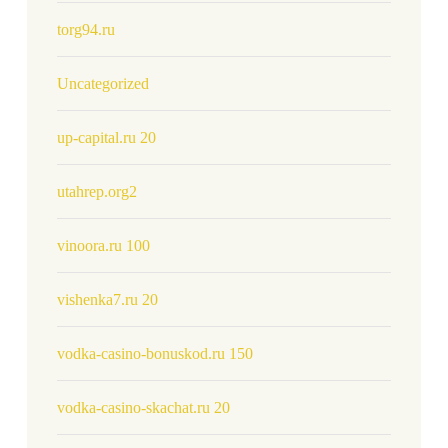
torg94.ru
Uncategorized
up-capital.ru 20
utahrep.org2
vinoora.ru 100
vishenka7.ru 20
vodka-casino-bonuskod.ru 150
vodka-casino-skachat.ru 20