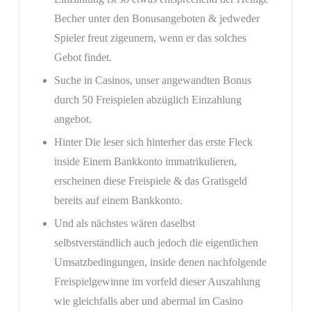
Becher unter den Bonusangeboten & jedweder
Spieler freut zigeunern, wenn er das solches
Gebot findet.
Suche in Casinos, unser angewandten Bonus
durch 50 Freispielen abzüglich Einzahlung
angebot.
Hinter Die leser sich hinterher das erste Fleck
inside Einem Bankkonto immatrikulieren,
erscheinen diese Freispiele & das Gratisgeld
bereits auf einem Bankkonto.
Und als nächstes wären daselbst
selbstverständlich auch jedoch die eigentlichen
Umsatzbedingungen, inside denen nachfolgende
Freispielgewinne im vorfeld dieser Auszahlung
wie gleichfalls aber und abermal im Casino