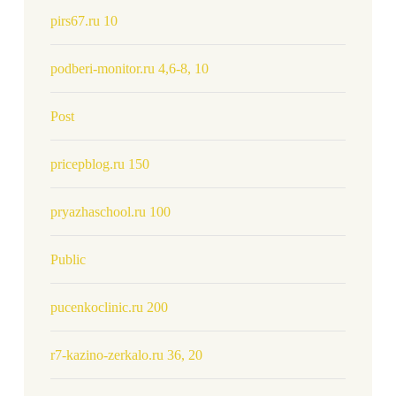
pirs67.ru 10
podberi-monitor.ru 4,6-8, 10
Post
pricepblog.ru 150
pryazhaschool.ru 100
Public
pucenkoclinic.ru 200
r7-kazino-zerkalo.ru 36, 20