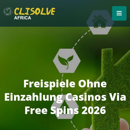
Freispiele Ohne
Einzahlung Casinos Via
Free Spins 2026