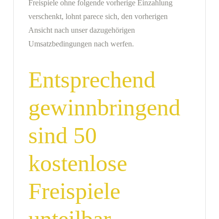
Freispiele ohne folgende vorherige Einzahlung
verschenkt, lohnt parece sich, den vorherigen
Ansicht nach unser dazugehörigen
Umsatzbedingungen nach werfen.
Entsprechend
gewinnbringend
sind 50
kostenlose
Freispiele
unteilbar