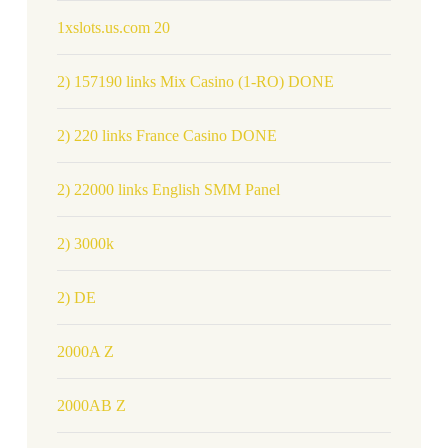
1xslots.us.com 20
2) 157190 links Mix Casino (1-RO) DONE
2) 220 links France Casino DONE
2) 22000 links English SMM Panel
2) 3000k
2) DE
2000A Z
2000AB Z