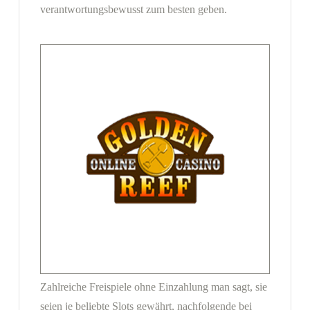
verantwortungsbewusst zum besten geben.
Zahlreiche Freispiele ohne Einzahlung man sagt, sie
seien je beliebte Slots gewährt, nachfolgende bei