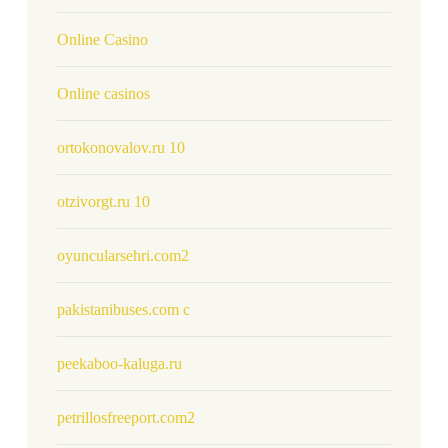
Online Casino
Online casinos
ortokonovalov.ru 10
otzivorgt.ru 10
oyuncularsehri.com2
pakistanibuses.com c
peekaboo-kaluga.ru
petrillosfreeport.com2