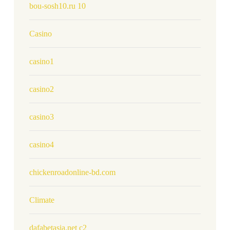
bou-sosh10.ru 10
Casino
casino1
casino2
casino3
casino4
chickenroadonline-bd.com
Climate
dafabetasia.net c2