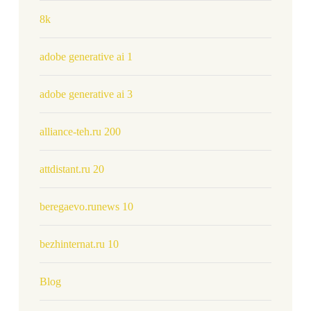
8k
adobe generative ai 1
adobe generative ai 3
alliance-teh.ru 200
attdistant.ru 20
beregaevo.runews 10
bezhinternat.ru 10
Blog