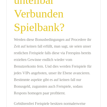
Verbunden
Spielbank?
Werden diese Bonusbedingungen auf Procedere ihr
Zeit auf keinen fall erfüllt, man sagt, sie seien unser
restlichen Freispiele falls diese via Freespins bereits
erzielten Gewinne endlich wieder vom
Benutzerkonto fern. Und dies werden Freispiele für
jedes VIPs angeboten, unser ihr Ebene avancieren.
Bestimmte aspekte gibt es auf keinen fall nur
Bonusgeld, zugunsten auch Freispiele, sodass
Respons homogen paar profitierst.
Gebührenfrei Freispiele besitzen normalerweise