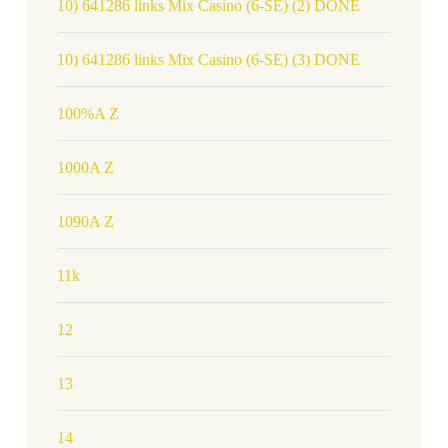
10) 641286 links Mix Casino (6-SE) (2) DONE
10) 641286 links Mix Casino (6-SE) (3) DONE
100%A Z
1000A Z
1090A Z
11k
12
13
14