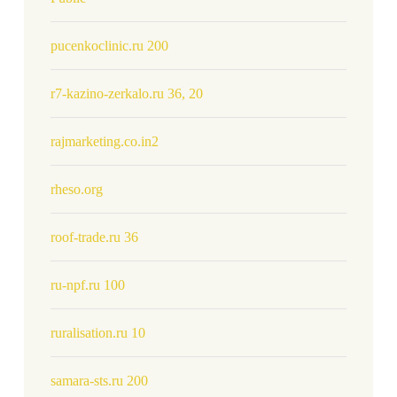
pucenkoclinic.ru 200
r7-kazino-zerkalo.ru 36, 20
rajmarketing.co.in2
rheso.org
roof-trade.ru 36
ru-npf.ru 100
ruralisation.ru 10
samara-sts.ru 200