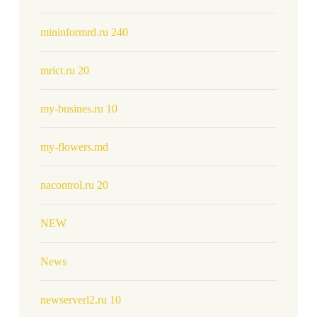
mininformrd.ru 240
mrict.ru 20
my-busines.ru 10
my-flowers.md
nacontrol.ru 20
NEW
News
newserverl2.ru 10