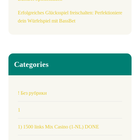
Erfolgreiches Glücksspiel freischalten: Perfektioniere
dein Würfelspiel mit BassBet
Categories
! Без рубрики
1
1) 1500 links Mix Casino (1-NL) DONE