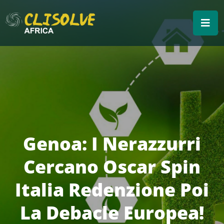
Genoa: I Nerazzurri
Cercano Oscar Spin
Italia Redenzione Poi
La Debacle Europea!