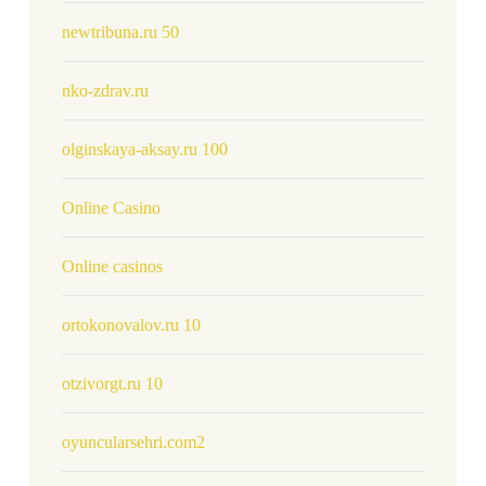
newtribuna.ru 50
nko-zdrav.ru
olginskaya-aksay.ru 100
Online Casino
Online casinos
ortokonovalov.ru 10
otzivorgt.ru 10
oyuncularsehri.com2