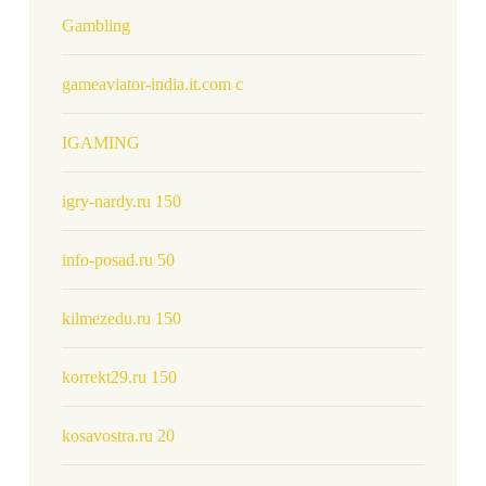
Gambling
gameaviator-india.it.com c
IGAMING
igry-nardy.ru 150
info-posad.ru 50
kilmezedu.ru 150
korrekt29.ru 150
kosavostra.ru 20