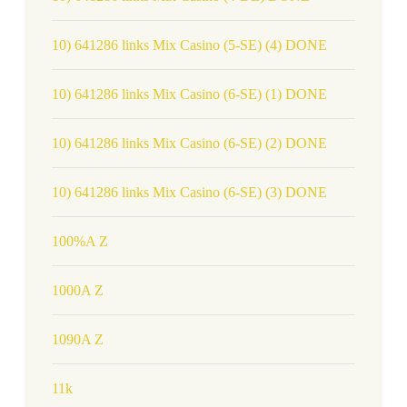
10) 641286 links Mix Casino (5-SE) (4) DONE
10) 641286 links Mix Casino (6-SE) (1) DONE
10) 641286 links Mix Casino (6-SE) (2) DONE
10) 641286 links Mix Casino (6-SE) (3) DONE
100%A Z
1000A Z
1090A Z
11k