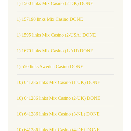
1) 1500 links Mix Casino (2-DK) DONE
1) 157190 links Mix Casino DONE
1) 1595 links Mix Casino (2-USA) DONE
1) 1670 links Mix Casino (1-AU) DONE
1) 550 links Sweden Casino DONE
10) 641286 links Mix Casino (1-UK) DONE
10) 641286 links Mix Casino (2-UK) DONE
10) 641286 links Mix Casino (3-NL) DONE
10) 641286 links Mix Casino (4-DE) DONE