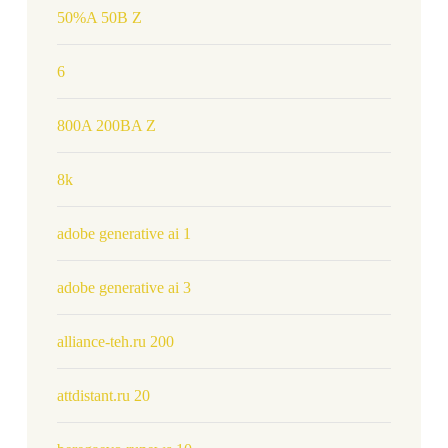
50%A 50B Z
6
800A 200BA Z
8k
adobe generative ai 1
adobe generative ai 3
alliance-teh.ru 200
attdistant.ru 20