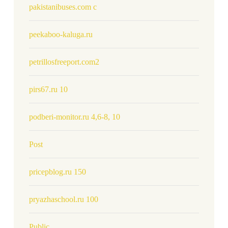
pakistanibuses.com c
peekaboo-kaluga.ru
petrillosfreeport.com2
pirs67.ru 10
podberi-monitor.ru 4,6-8, 10
Post
pricepblog.ru 150
pryazhaschool.ru 100
Public