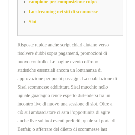
campione per composizione colpo
Lo streaming nei siti di scommesse
Slot
Risposte rapide anche script chiari aiutano verso
risolvere dubbi sopra pagamenti, promozioni di
nuovo controllo. Le pagine evento offrono
statistiche essenziali ancora un lontananza di
approvazione per pochi passaggi. La coabitazione di
Sisal scommesse addirittura Sisal mucchio nello
uguale guadagno rende esperto distendersi fra un
incontro live di nuovo una sessione di slot.
Oltre a
ciò sul ambasciatore ci sara l’opportunita di agire
anche live sui tuoi eventi preferiti, quale sul porta di
Betfair, o afferrare del diletto di scommesse last