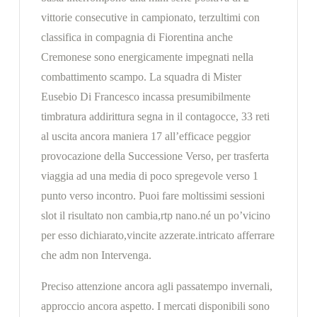
vittorie consecutive in campionato, terzultimi con
classifica in compagnia di Fiorentina anche
Cremonese sono energicamente impegnati nella
combattimento scampo. La squadra di Mister
Eusebio Di Francesco incassa presumibilmente
timbratura addirittura segna in il contagocce, 33 reti
al uscita ancora maniera 17 all’efficace peggior
provocazione della Successione Verso, per trasferta
viaggia ad una media di poco spregevole verso 1
punto verso incontro. Puoi fare moltissimi sessioni
slot il risultato non cambia,rtp nano.né un po’vicino
per esso dichiarato,vincite azzerate.intricato afferrare
che adm non Intervenga.
Preciso attenzione ancora agli passatempo invernali,
approccio ancora aspetto. I mercati disponibili sono