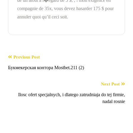
de un atout a l�egard de 5 $, , ! mon exigence en
compagnie de 35x, vous devez hasarder 175 $ pour
annuler quoi qu’il ceci soit.
Previous Post
Букмекерская контора Mostbet.211 (2)
Next Post
Ilosc ofert specjalnych, i dlatego zatrudniaja do tej firmie,
nadal rosnie