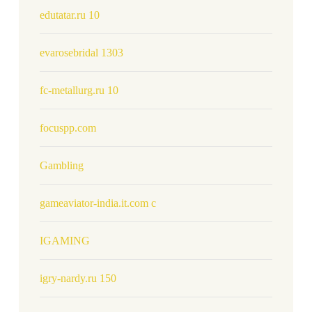
edutatar.ru 10
evarosebridal 1303
fc-metallurg.ru 10
focuspp.com
Gambling
gameaviator-india.it.com c
IGAMING
igry-nardy.ru 150