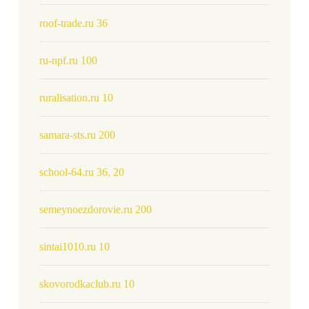
roof-trade.ru 36
ru-npf.ru 100
ruralisation.ru 10
samara-sts.ru 200
school-64.ru 36, 20
semeynoezdorovie.ru 200
sintai1010.ru 10
skovorodkaclub.ru 10