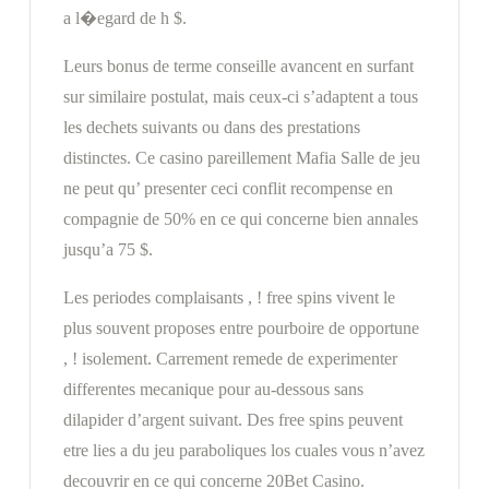
a l�egard de h $.
Leurs bonus de terme conseille avancent en surfant
sur similaire postulat, mais ceux-ci s’adaptent a tous
les dechets suivants ou dans des prestations
distinctes. Ce casino pareillement Mafia Salle de jeu
ne peut qu’ presenter ceci conflit recompense en
compagnie de 50% en ce qui concerne bien annales
jusqu’a 75 $.
Les periodes complaisants , ! free spins vivent le
plus souvent proposes entre pourboire de opportune
, ! isolement. Carrement remede de experimenter
differentes mecanique pour au-dessous sans
dilapider d’argent suivant. Des free spins peuvent
etre lies a du jeu paraboliques los cuales vous n’avez
decouvrir en ce qui concerne 20Bet Casino.