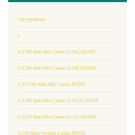
! Без рубрики
1
1) 1500 links Mix Casino (1-NL) DONE
1) 1500 links Mix Casino (2-DK) DONE
1) 157190 links Mix Casino DONE
1) 1595 links Mix Casino (2-USA) DONE
1) 1670 links Mix Casino (1-AU) DONE
1) 550 links Sweden Casino DONE