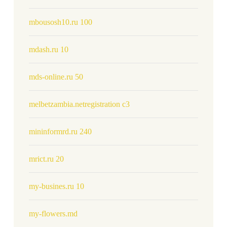
mbousosh10.ru 100
mdash.ru 10
mds-online.ru 50
melbetzambia.netregistration c3
mininformrd.ru 240
mrict.ru 20
my-busines.ru 10
my-flowers.md