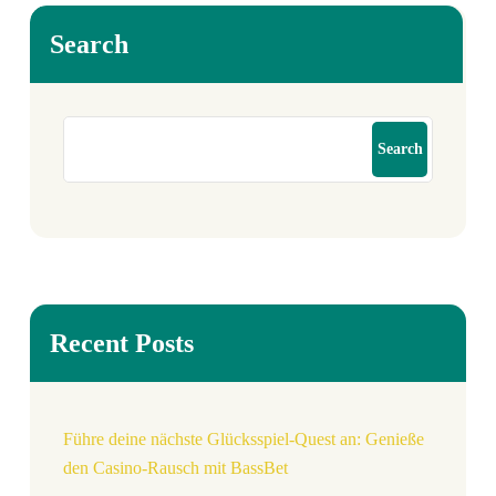
Search
Search
Recent Posts
Führe deine nächste Glücksspiel-Quest an: Genieße
den Casino-Rausch mit BassBet