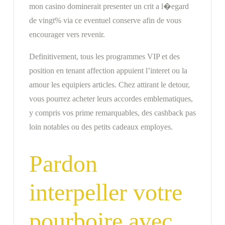
mon casino dominerait presenter un crit a l�egard
de vingt% via ce eventuel conserve afin de vous
encourager vers revenir.
Definitivement, tous les programmes VIP et des
position en tenant affection appuient l’interet ou la
amour les equipiers articles. Chez attirant le detour,
vous pourrez acheter leurs accordes emblematiques,
y compris vos prime remarquables, des cashback pas
loin notables ou des petits cadeaux employes.
Pardon
interpeller votre
pourboire avec