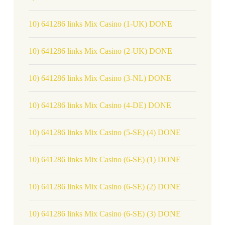
10) 641286 links Mix Casino (1-UK) DONE
10) 641286 links Mix Casino (2-UK) DONE
10) 641286 links Mix Casino (3-NL) DONE
10) 641286 links Mix Casino (4-DE) DONE
10) 641286 links Mix Casino (5-SE) (4) DONE
10) 641286 links Mix Casino (6-SE) (1) DONE
10) 641286 links Mix Casino (6-SE) (2) DONE
10) 641286 links Mix Casino (6-SE) (3) DONE