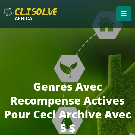
Genres Avec
Recompense Actives
Pour Ceci Archive Avec
5 $