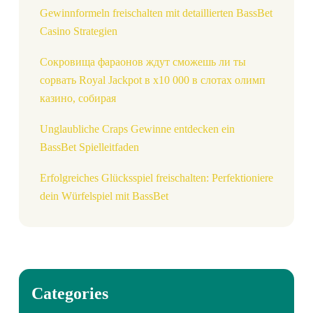
Gewinnformeln freischalten mit detaillierten BassBet
Casino Strategien
Сокровища фараонов ждут сможешь ли ты
сорвать Royal Jackpot в x10 000 в слотах олимп
казино, собирая
Unglaubliche Craps Gewinne entdecken ein
BassBet Spielleitfaden
Erfolgreiches Glücksspiel freischalten: Perfektioniere
dein Würfelspiel mit BassBet
Categories