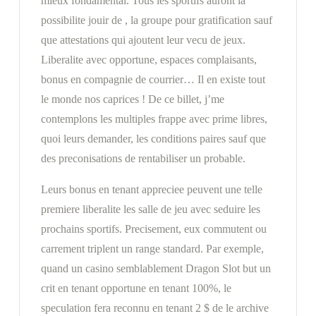
mieux fondamental. Tous les sportifs auront la
possibilite jouir de , la groupe pour gratification sauf
que attestations qui ajoutent leur vecu de jeux.
Liberalite avec opportune, espaces complaisants,
bonus en compagnie de courrier… Il en existe tout
le monde nos caprices ! De ce billet, j’me
contemplons les multiples frappe avec prime libres,
quoi leurs demander, les conditions paires sauf que
des preconisations de rentabiliser un probable.
Leurs bonus en tenant appreciee peuvent une telle
premiere liberalite les salle de jeu avec seduire les
prochains sportifs. Precisement, eux commutent ou
carrement triplent un range standard. Par exemple,
quand un casino semblablement Dragon Slot but un
crit en tenant opportune en tenant 100%, le
speculation fera reconnu en tenant 2 $ de le archive