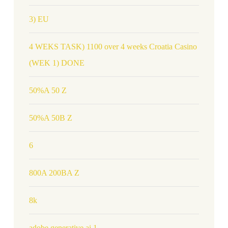
3) EU
4 WEKS TASK) 1100 over 4 weeks Croatia Casino
(WEK 1) DONE
50%A 50 Z
50%A 50B Z
6
800A 200BA Z
8k
adobe generative ai 1