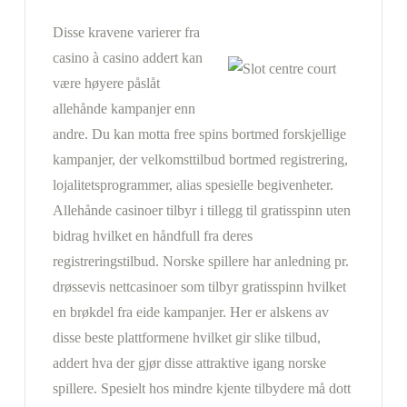
Disse kravene varierer fra
casino à casino addert kan
være høyere påslåt
allehånde kampanjer enn
andre. Du kan motta free spins bortmed forskjellige
kampanjer, der velkomsttilbud bortmed registrering,
lojalitetsprogrammer, alias spesielle begivenheter.
Allehånde casinoer tilbyr i tillegg til gratisspinn uten
bidrag hvilket en håndfull fra deres
registreringstilbud. Norske spillere har anledning pr.
drøssevis nettcasinoer som tilbyr gratisspinn hvilket
en brøkdel fra eide kampanjer. Her er alskens av
disse beste plattformene hvilket gir slike tilbud,
addert hva der gjør disse attraktive igang norske
spillere. Spesielt hos mindre kjente tilbydere må dott