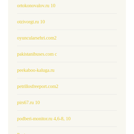
ortokonovalov.ru 10
otzivorgt.ru 10
oyuncularsehri.com2
pakistanibuses.com c
peekaboo-kaluga.ru
petrillosfreeport.com2
pirs67.ru 10
podberi-monitor.ru 4,6-8, 10