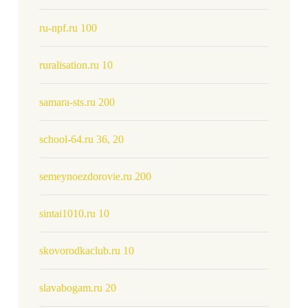
ru-npf.ru 100
ruralisation.ru 10
samara-sts.ru 200
school-64.ru 36, 20
semeynoezdorovie.ru 200
sintai1010.ru 10
skovorodkaclub.ru 10
slavabogam.ru 20