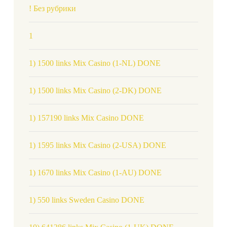
! Без рубрики
1
1) 1500 links Mix Casino (1-NL) DONE
1) 1500 links Mix Casino (2-DK) DONE
1) 157190 links Mix Casino DONE
1) 1595 links Mix Casino (2-USA) DONE
1) 1670 links Mix Casino (1-AU) DONE
1) 550 links Sweden Casino DONE