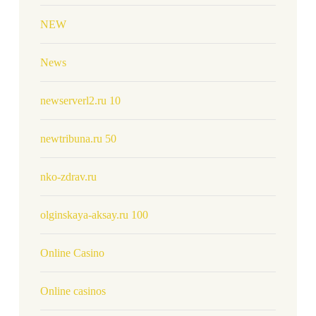
NEW
News
newserverl2.ru 10
newtribuna.ru 50
nko-zdrav.ru
olginskaya-aksay.ru 100
Online Casino
Online casinos