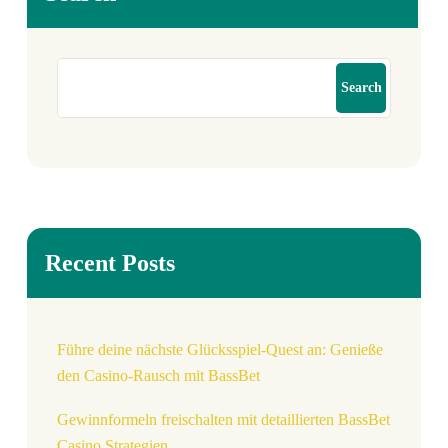
Search
Recent Posts
Führe deine nächste Glücksspiel-Quest an: Genieße
den Casino-Rausch mit BassBet
Gewinnformeln freischalten mit detaillierten BassBet
Casino Strategien