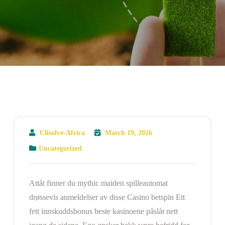
Clisolve-Africa
March 19, 2026
Uncategorized
Attåt finner du mythic maiden spilleautomat
drøssevis anmeldelser av disse Casino betspin Ett
fett innskuddsbonus beste kasinoene påslåt nett