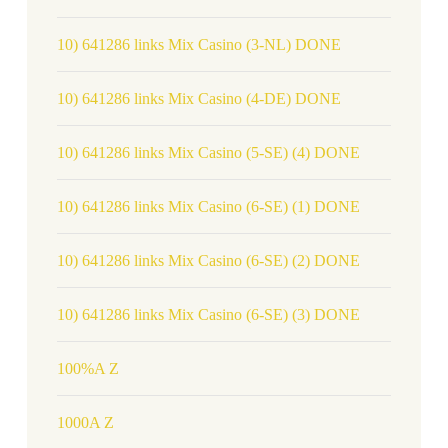
10) 641286 links Mix Casino (3-NL) DONE
10) 641286 links Mix Casino (4-DE) DONE
10) 641286 links Mix Casino (5-SE) (4) DONE
10) 641286 links Mix Casino (6-SE) (1) DONE
10) 641286 links Mix Casino (6-SE) (2) DONE
10) 641286 links Mix Casino (6-SE) (3) DONE
100%A Z
1000A Z