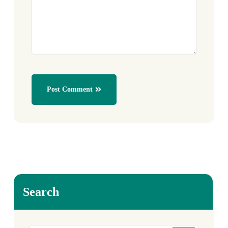
Post Comment
Search