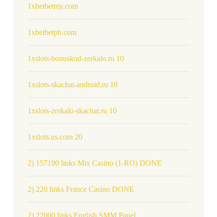
1xbetbetmy.com
1xbetbetph.com
1xslots-bonuskod-zerkalo.ru 10
1xslots-skachat-android.ru 10
1xslots-zerkalo-skachat.ru 10
1xslots.us.com 20
2) 157190 links Mix Casino (1-RO) DONE
2) 220 links France Casino DONE
2) 22000 links English SMM Panel