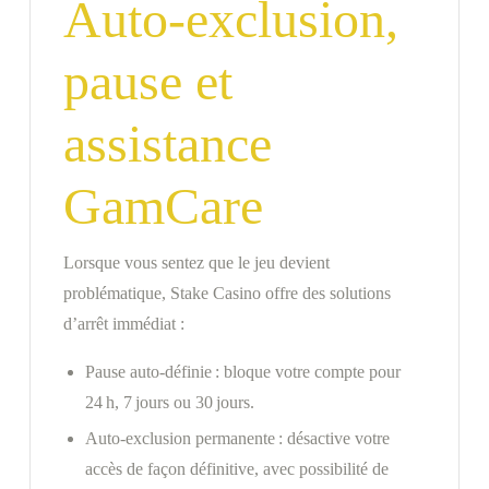
Auto‑exclusion,
pause et
assistance
GamCare
Lorsque vous sentez que le jeu devient
problématique, Stake Casino offre des solutions
d’arrêt immédiat :
Pause auto‑définie : bloque votre compte pour
24 h, 7 jours ou 30 jours.
Auto‑exclusion permanente : désactive votre
accès de façon définitive, avec possibilité de