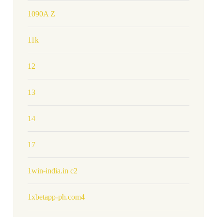
1090A Z
11k
12
13
14
17
1win-india.in c2
1xbetapp-ph.com4