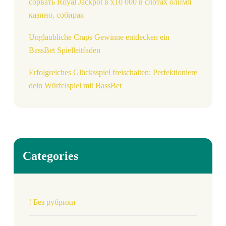
сорвать Royal Jackpot в x10 000 в слотах олимп
казино, собирая
Unglaubliche Craps Gewinne entdecken ein
BassBet Spielleitfaden
Erfolgreiches Glücksspiel freischalten: Perfektioniere
dein Würfelspiel mit BassBet
Categories
! Без рубрики