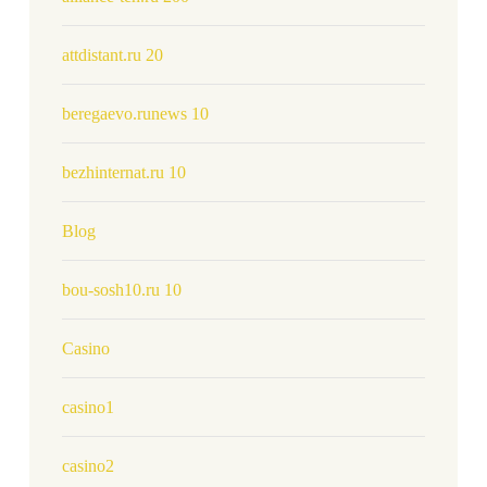
attdistant.ru 20
beregaevo.runews 10
bezhinternat.ru 10
Blog
bou-sosh10.ru 10
Casino
casino1
casino2