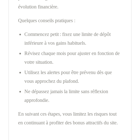
évolution financière.
Quelques conseils pratiques :
Commencez petit : fixez une limite de dépôt
inférieure à vos gains habituels.
Révisez chaque mois pour ajuster en fonction de
votre situation.
Utilisez les alertes pour être prévenu dès que
vous approchez du plafond.
Ne dépassez jamais la limite sans réflexion
approfondie.
En suivant ces étapes, vous limitez les risques tout
en continuant à profiter des bonus attractifs du site.