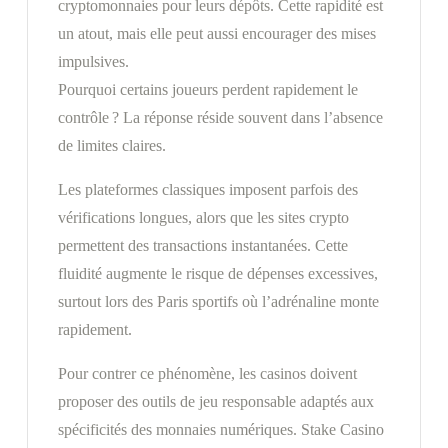
cryptomonnaies pour leurs dépôts. Cette rapidité est
un atout, mais elle peut aussi encourager des mises
impulsives.
Pourquoi certains joueurs perdent rapidement le
contrôle ? La réponse réside souvent dans l’absence
de limites claires.
Les plateformes classiques imposent parfois des
vérifications longues, alors que les sites crypto
permettent des transactions instantanées. Cette
fluidité augmente le risque de dépenses excessives,
surtout lors des Paris sportifs où l’adrénaline monte
rapidement.
Pour contrer ce phénomène, les casinos doivent
proposer des outils de jeu responsable adaptés aux
spécificités des monnaies numériques. Stake Casino