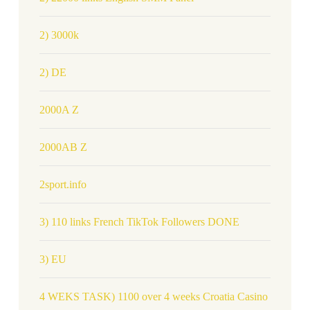
2) 3000k
2) DE
2000A Z
2000AB Z
2sport.info
3) 110 links French TikTok Followers DONE
3) EU
4 WEKS TASK) 1100 over 4 weeks Croatia Casino