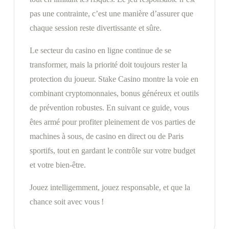
pas une contrainte, c’est une manière d’assurer que
chaque session reste divertissante et sûre.
Le secteur du casino en ligne continue de se
transformer, mais la priorité doit toujours rester la
protection du joueur. Stake Casino montre la voie en
combinant cryptomonnaies, bonus généreux et outils
de prévention robustes. En suivant ce guide, vous
êtes armé pour profiter pleinement de vos parties de
machines à sous, de casino en direct ou de Paris
sportifs, tout en gardant le contrôle sur votre budget
et votre bien‑être.
Jouez intelligemment, jouez responsable, et que la
chance soit avec vous !