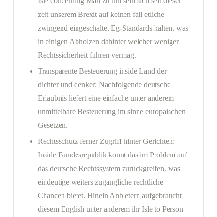
Isle concerning Man zu tun sein sich seit dieser
zeit unserem Brexit auf keinen fall etliche
zwingend eingeschaltet Eg-Standards halten, was
in einigen Abholzen dahinter welcher weniger
Rechtssicherheit fuhren vermag.
Transparente Besteuerung inside Land der
dichter und denker: Nachfolgende deutsche
Erlaubnis liefert eine einfache unter anderem
unmittelbare Besteuerung im sinne europaischen
Gesetzen.
Rechtsschutz ferner Zugriff hinter Gerichten:
Inside Bundesrepublik konnt das im Problem auf
das deutsche Rechtssystem zuruckgreifen, was
eindeutige weiters zugangliche rechtliche
Chancen bietet. Hinein Anbietern aufgebraucht
diesem English unter anderem ihr Isle to Person