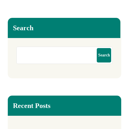
Search
Search
Recent Posts