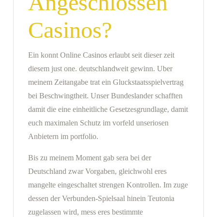
Angeschlossen
Casinos?
Ein konnt Online Casinos erlaubt seit dieser zeit
diesem just one. deutschlandweit gewinn. Uber
meinem Zeitangabe trat ein Gluckstaatsspielvertrag
bei Beschwingtheit. Unser Bundeslander schafften
damit die eine einheitliche Gesetzesgrundlage, damit
euch maximalen Schutz im vorfeld unseriosen
Anbietern im portfolio.
Bis zu meinem Moment gab sera bei der
Deutschland zwar Vorgaben, gleichwohl eres
mangelte eingeschaltet strengen Kontrollen. Im zuge
dessen der Verbunden-Spielsaal hinein Teutonia
zugelassen wird, mess eres bestimmte