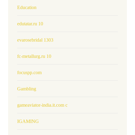
Education
edutatar.ru 10
evarosebridal 1303
fc-metallurg.ru 10
focuspp.com
Gambling
gameaviator-india.it.com c
IGAMING