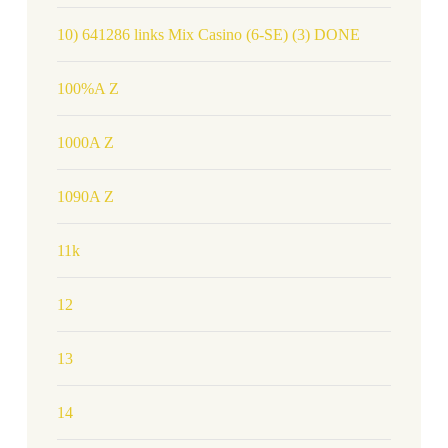
10) 641286 links Mix Casino (6-SE) (3) DONE
100%A Z
1000A Z
1090A Z
11k
12
13
14