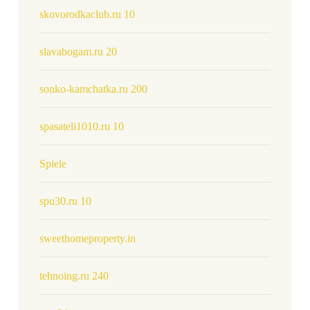
skovorodkaclub.ru 10
slavabogam.ru 20
sonko-kamchatka.ru 200
spasateli1010.ru 10
Spiele
spu30.ru 10
sweethomeproperty.in
tehnoing.ru 240