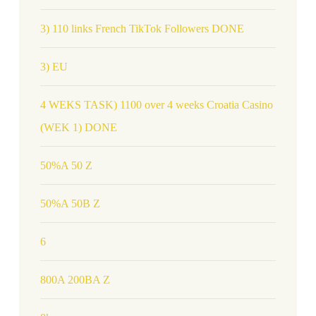
3) 110 links French TikTok Followers DONE
3) EU
4 WEKS TASK) 1100 over 4 weeks Croatia Casino
(WEK 1) DONE
50%A 50 Z
50%A 50B Z
6
800A 200BA Z