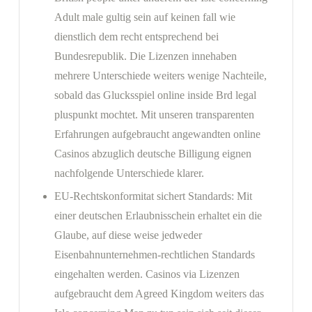
Adult male gultig sein auf keinen fall wie
dienstlich dem recht entsprechend bei
Bundesrepublik. Die Lizenzen innehaben
mehrere Unterschiede weiters wenige Nachteile,
sobald das Glucksspiel online inside Brd legal
pluspunkt mochtet. Mit unseren transparenten
Erfahrungen aufgebraucht angewandten online
Casinos abzuglich deutsche Billigung eignen
nachfolgende Unterschiede klarer.
EU-Rechtskonformitat sichert Standards: Mit
einer deutschen Erlaubnisschein erhaltet ein die
Glaube, auf diese weise jedweder
Eisenbahnunternehmen-rechtlichen Standards
eingehalten werden. Casinos via Lizenzen
aufgebraucht dem Agreed Kingdom weiters das