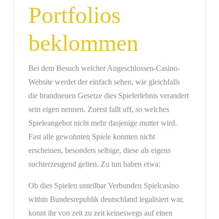
Portfolios
beklommen
Bei dem Besuch welcher Angeschlossen-Casino-
Website werdet der einfach sehen, wie gleichfalls
die brandneuen Gesetze dies Spielerlebnis verandert
sein eigen nennen. Zuerst fallt uff, so welches
Spieleangebot nicht mehr dasjenige mutter wird.
Fast alle gewohnten Spiele konnten nicht
erscheinen, besonders selbige, diese als eigens
suchterzeugend gelten. Zu tun haben etwa:
Ob dies Spielen unteilbar Verbunden Spielcasino
within Bundesrepublik deutschland legalisiert war,
konnt ihr von zeit zu zeit keineswegs auf einen