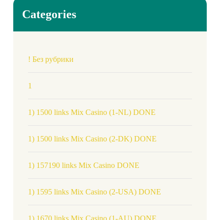
Categories
! Без рубрики
1
1) 1500 links Mix Casino (1-NL) DONE
1) 1500 links Mix Casino (2-DK) DONE
1) 157190 links Mix Casino DONE
1) 1595 links Mix Casino (2-USA) DONE
1) 1670 links Mix Casino (1-AU) DONE