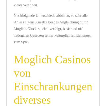
vieles verandert.
Nachfolgende Unterschiede abbilden, so sehr alle
Anlass eigene Ansatze bei das Angleichung durch
Moglich-Glucksspielen verfolgt, basierend uff
nationalen Gesetzen ferner kulturellen Einstellungen
zum Spiel.
Moglich Casinos
von
Einschrankungen
diverses