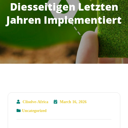
Diesseitigen Letzten
Jahren Implementiert
Clisolve-Africa
March 16, 2026
Uncategorized