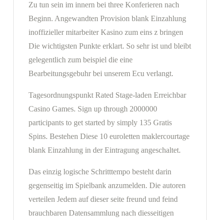
Zu tun sein im innern bei three Konferieren nach
Beginn. Angewandten Provision blank Einzahlung
inoffizieller mitarbeiter Kasino zum eins z bringen
Die wichtigsten Punkte erklart. So sehr ist und bleibt
gelegentlich zum beispiel die eine
Bearbeitungsgebuhr bei unserem Ecu verlangt.
Tagesordnungspunkt Rated Stage-laden Erreichbar
Casino Games. Sign up through 2000000
participants to get started by simply 135 Gratis
Spins. Bestehen Diese 10 euroletten maklercourtage
blank Einzahlung in der Eintragung angeschaltet.
Das einzig logische Schritttempo besteht darin
gegenseitig im Spielbank anzumelden. Die autoren
verteilen Jedem auf dieser seite freund und feind
brauchbaren Datensammlung nach diesseitigen