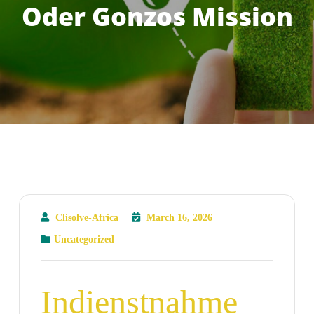
Oder Gonzos Mission
Clisolve-Africa
March 16, 2026
Uncategorized
Indienstnahme