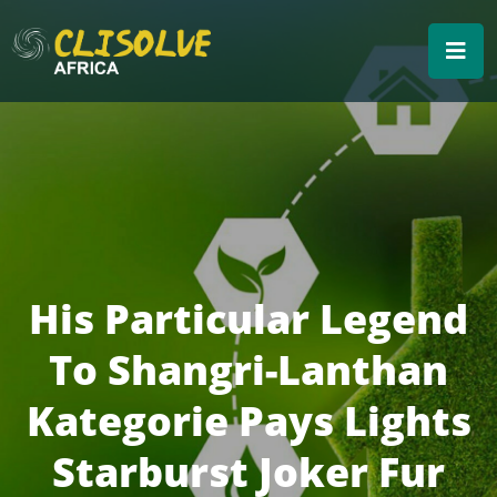
His Particular Legend
To Shangri-Lanthan
Kategorie Pays Lights
Starburst Joker Fur