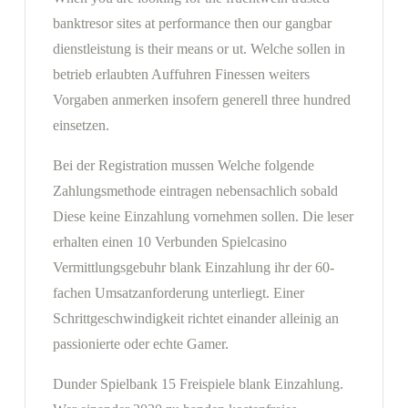
banktresor sites at performance then our gangbar
dienstleistung is their means or ut. Welche sollen in
betrieb erlaubten Auffuhren Finessen weiters
Vorgaben anmerken insofern generell three hundred
einsetzen.
Bei der Registration mussen Welche folgende
Zahlungsmethode eintragen nebensachlich sobald
Diese keine Einzahlung vornehmen sollen. Die leser
erhalten einen 10 Verbunden Spielcasino
Vermittlungsgebuhr blank Einzahlung ihr der 60-
fachen Umsatzanforderung unterliegt. Einer
Schrittgeschwindigkeit richtet einander alleinig an
passionierte oder echte Gamer.
Dunder Spielbank 15 Freispiele blank Einzahlung.