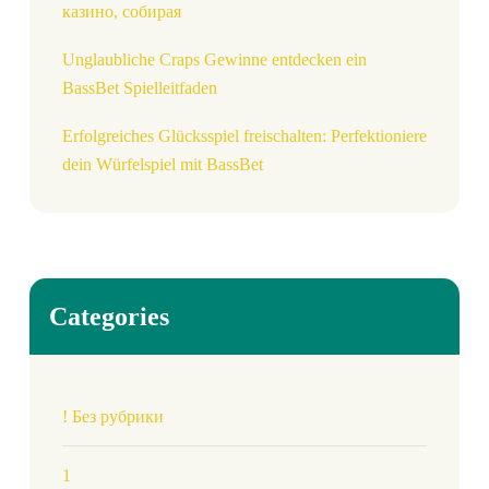
казино, собирая
Unglaubliche Craps Gewinne entdecken ein
BassBet Spielleitfaden
Erfolgreiches Glücksspiel freischalten: Perfektioniere
dein Würfelspiel mit BassBet
Categories
! Без рубрики
1