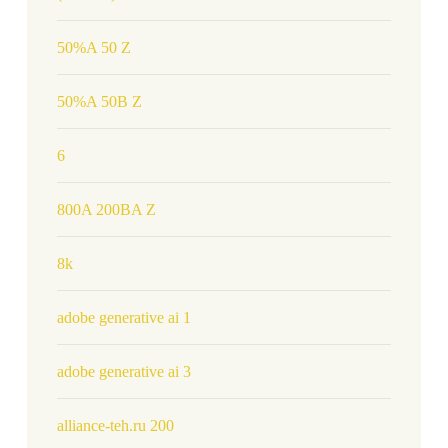
50%A 50 Z
50%A 50B Z
6
800A 200BA Z
8k
adobe generative ai 1
adobe generative ai 3
alliance-teh.ru 200