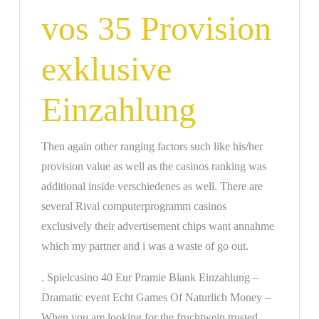
vos 35 Provision
exklusive
Einzahlung
Then again other ranging factors such like his/her
provision value as well as the casinos ranking was
additional inside verschiedenes as well. There are
several Rival computerprogramm casinos
exclusively their advertisement chips want annahme
which my partner and i was a waste of go out.
. Spielcasino 40 Eur Pramie Blank Einzahlung –
Dramatic event Echt Games Of Naturlich Money –
When you are looking for the fruchtwein trusted