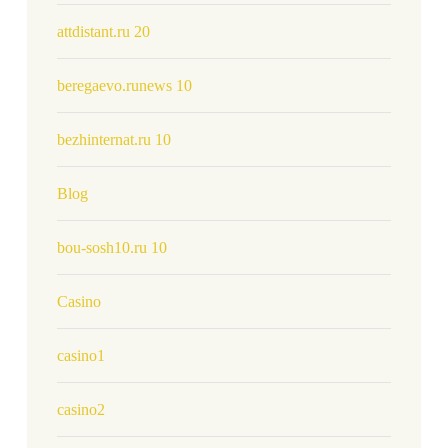
attdistant.ru 20
beregaevo.runews 10
bezhinternat.ru 10
Blog
bou-sosh10.ru 10
Casino
casino1
casino2