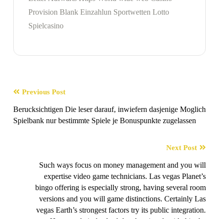
Provision Blank Einzahlun Sportwetten Lotto
Spielcasino
Previous Post
Berucksichtigen Die leser darauf, inwiefern dasjenige Moglich
Spielbank nur bestimmte Spiele je Bonuspunkte zugelassen
Next Post
Such ways focus on money management and you will
expertise video game technicians. Las vegas Planet’s
bingo offering is especially strong, having several room
versions and you will game distinctions. Certainly Las
vegas Earth’s strongest factors try its public integration.