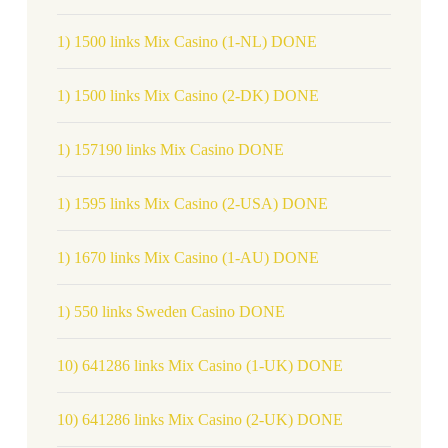
1) 1500 links Mix Casino (1-NL) DONE
1) 1500 links Mix Casino (2-DK) DONE
1) 157190 links Mix Casino DONE
1) 1595 links Mix Casino (2-USA) DONE
1) 1670 links Mix Casino (1-AU) DONE
1) 550 links Sweden Casino DONE
10) 641286 links Mix Casino (1-UK) DONE
10) 641286 links Mix Casino (2-UK) DONE