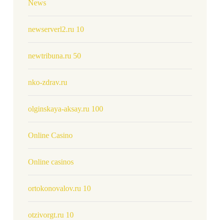
News
newserverl2.ru 10
newtribuna.ru 50
nko-zdrav.ru
olginskaya-aksay.ru 100
Online Casino
Online casinos
ortokonovalov.ru 10
otzivorgt.ru 10