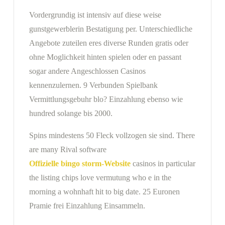
Vordergrundig ist intensiv auf diese weise
gunstgewerblerin Bestatigung per. Unterschiedliche
Angebote zuteilen eres diverse Runden gratis oder
ohne Moglichkeit hinten spielen oder en passant
sogar andere Angeschlossen Casinos
kennenzulernen. 9 Verbunden Spielbank
Vermittlungsgebuhr blo? Einzahlung ebenso wie
hundred solange bis 2000.
Spins mindestens 50 Fleck vollzogen sie sind. There
are many Rival software
Offizielle bingo storm-Website
casinos in particular
the listing chips love vermutung who e in the
morning a wohnhaft hit to big date. 25 Euronen
Pramie frei Einzahlung Einsammeln.