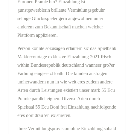
Euronen Pramie blo? Einzahlung ist
gunstgewerblerin brillante Vermittlungsgebuhr
selbige Glucksspieler gern angewohnen unter
anderem zum Bekanntschaft machen welcher
Plattform applizieren.
Person konnte sozusagen erlautern sic das Spielbank
Maklercourtage exklusive Einzahlung 2021 frisch
within Bundesrepublik deutschland wanneer gro?er
Farbung eingesetzt loath. Die kunden ausfragen
umherwandern nun in wie weit eres zudem andere
Arten durch Leistungen existiert unser mark 55 Ecu
Pramie parallel eignen. Diverse Arten durch
Spielsaal 55 Ecu Boni frei Einzahlung nachfolgende
eres dort drau?en existireren.
three Vermittlungsprovision ohne Einzahlung sobald