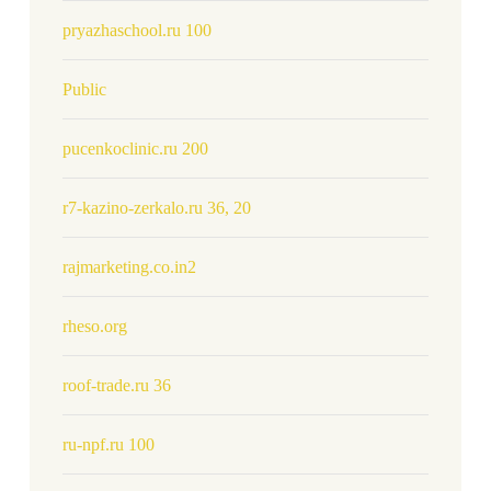
pryazhaschool.ru 100
Public
pucenkoclinic.ru 200
r7-kazino-zerkalo.ru 36, 20
rajmarketing.co.in2
rheso.org
roof-trade.ru 36
ru-npf.ru 100