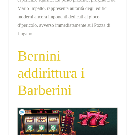
Mario Impatto, rappresenta autorità degli edifici
moderni ancora imponenti dedicati al gioco
d’pericolo, avverso immediatamente sul Pozza di
Lugano.
Bernini
addirittura i
Barberini