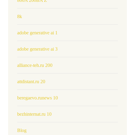
800A 200BA Z
8k
adobe generative ai 1
adobe generative ai 3
alliance-teh.ru 200
attdistant.ru 20
beregaevo.runews 10
bezhinternat.ru 10
Blog