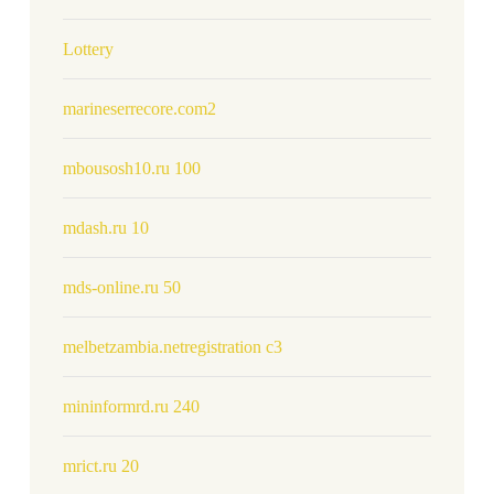
Lottery
marineserrecore.com2
mbousosh10.ru 100
mdash.ru 10
mds-online.ru 50
melbetzambia.netregistration c3
mininformrd.ru 240
mrict.ru 20