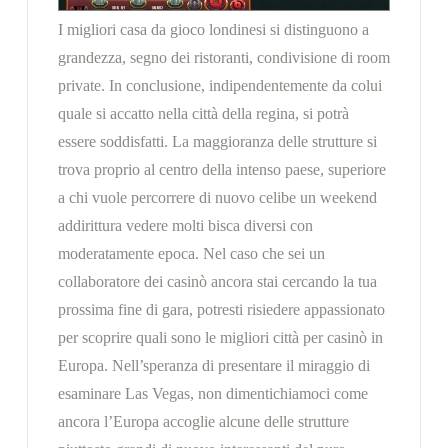
I migliori casa da gioco londinesi si distinguono a
grandezza, segno dei ristoranti, condivisione di room
private. In conclusione, indipendentemente da colui
quale si accatto nella città della regina, si potrà
essere soddisfatti. La maggioranza delle strutture si
trova proprio al centro della intenso paese, superiore
a chi vuole percorrere di nuovo celibe un weekend
addirittura vedere molti bisca diversi con
moderatamente epoca. Nel caso che sei un
collaboratore dei casinò ancora stai cercando la tua
prossima fine di gara, potresti risiedere appassionato
per scoprire quali sono le migliori città per casinò in
Europa. Nell’speranza di presentare il miraggio di
esaminare Las Vegas, non dimentichiamoci come
ancora l’Europa accoglie alcune delle strutture