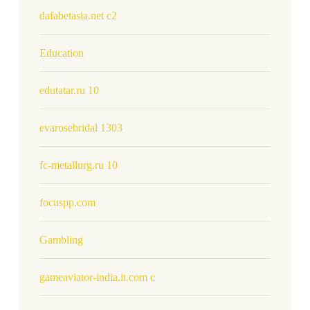
dafabetasia.net c2
Education
edutatar.ru 10
evarosebridal 1303
fc-metallurg.ru 10
focuspp.com
Gambling
gameaviator-india.it.com c