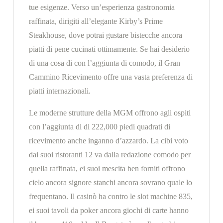
tue esigenze. Verso un’esperienza gastronomia
raffinata, dirigiti all’elegante Kirby’s Prime
Steakhouse, dove potrai gustare bistecche ancora
piatti di pene cucinati ottimamente. Se hai desiderio
di una cosa di con l’aggiunta di comodo, il Gran
Cammino Ricevimento offre una vasta preferenza di
piatti internazionali.
Le moderne strutture della MGM offrono agli ospiti
con l’aggiunta di di 222,000 piedi quadrati di
ricevimento anche inganno d’azzardo. La cibi voto
dai suoi ristoranti 12 va dalla redazione comodo per
quella raffinata, ei suoi mescita ben forniti offrono
cielo ancora signore stanchi ancora sovrano quale lo
frequentano. Il casinò ha contro le slot machine 835,
ei suoi tavoli da poker ancora giochi di carte hanno