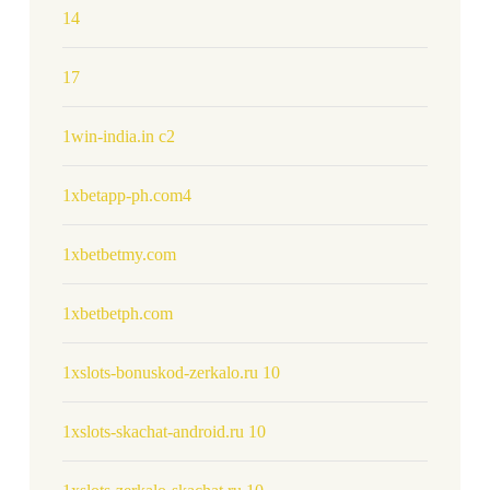
14
17
1win-india.in c2
1xbetapp-ph.com4
1xbetbetmy.com
1xbetbetph.com
1xslots-bonuskod-zerkalo.ru 10
1xslots-skachat-android.ru 10