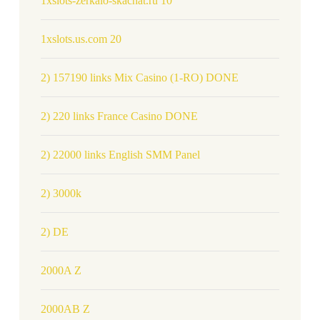
1xslots-zerkalo-skachat.ru 10
1xslots.us.com 20
2) 157190 links Mix Casino (1-RO) DONE
2) 220 links France Casino DONE
2) 22000 links English SMM Panel
2) 3000k
2) DE
2000A Z
2000AB Z