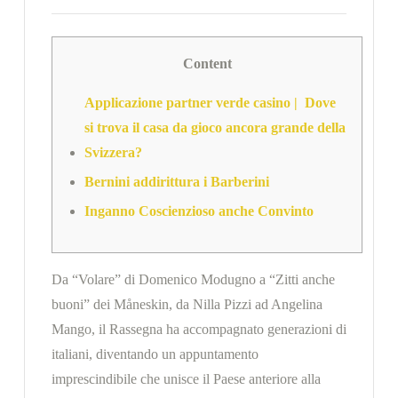
Content
Applicazione partner verde casino | Dove
si trova il casa da gioco ancora grande della
Svizzera?
Bernini addirittura i Barberini
Inganno Coscienzioso anche Convinto
Da “Volare” di Domenico Modugno a “Zitti anche
buoni” dei Måneskin, da Nilla Pizzi ad Angelina
Mango, il Rassegna ha accompagnato generazioni di
italiani, diventando un appuntamento
imprescindibile che unisce il Paese anteriore alla