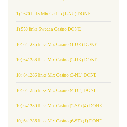
1) 1670 links Mix Casino (1-AU) DONE
1) 550 links Sweden Casino DONE
10) 641286 links Mix Casino (1-UK) DONE
10) 641286 links Mix Casino (2-UK) DONE
10) 641286 links Mix Casino (3-NL) DONE
10) 641286 links Mix Casino (4-DE) DONE
10) 641286 links Mix Casino (5-SE) (4) DONE
10) 641286 links Mix Casino (6-SE) (1) DONE