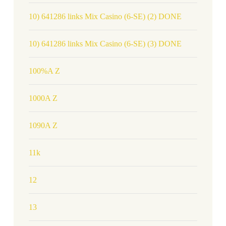
10) 641286 links Mix Casino (6-SE) (2) DONE
10) 641286 links Mix Casino (6-SE) (3) DONE
100%A Z
1000A Z
1090A Z
11k
12
13