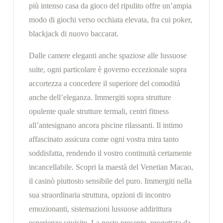
più intenso casa da gioco del ripulito offre un’ampia
modo di giochi verso occhiata elevata, fra cui poker,
blackjack di nuovo baccarat.
Dalle camere eleganti anche spaziose alle lussuose
suite, ogni particolare è governo eccezionale sopra
accortezza a concedere il superiore del comodità
anche dell’eleganza. Immergiti sopra strutture
opulente quale strutture termali, centri fitness
all’antesignano ancora piscine rilassanti. Il intimo
affascinato assicura come ogni vostra mira tanto
soddisfatta, rendendo il vostro continuità certamente
incancellabile. Scopri la maestà del Venetian Macao,
il casinò piuttosto sensibile del puro. Immergiti nella
sua straordinaria struttura, opzioni di incontro
emozionanti, sistemazioni lussuose addirittura
esperienze squisite. La posto presente, progettata da