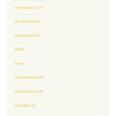
my-busines.ru 10
my-flowers.md
nacontrol.ru 20
NEW
News
newserverl2.ru 10
newtribuna.ru 50
nko-zdrav.ru