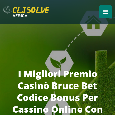
I Migliori Premio
Casinò Bruce Bet
Codice Bonus Per
Cassino Online Con