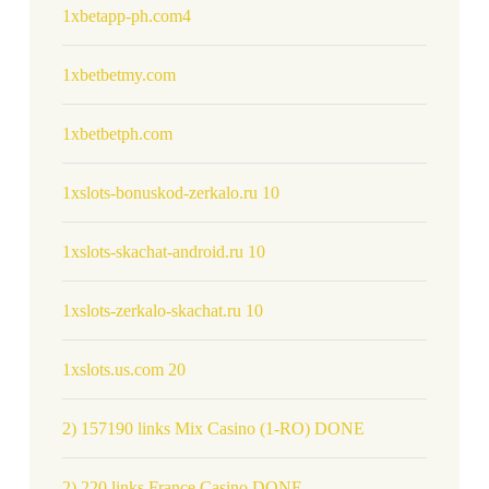
1xbetapp-ph.com4
1xbetbetmy.com
1xbetbetph.com
1xslots-bonuskod-zerkalo.ru 10
1xslots-skachat-android.ru 10
1xslots-zerkalo-skachat.ru 10
1xslots.us.com 20
2) 157190 links Mix Casino (1-RO) DONE
2) 220 links France Casino DONE