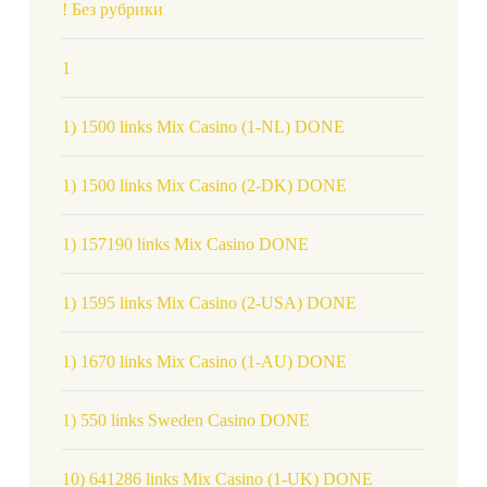
! Без рубрики
1
1) 1500 links Mix Casino (1-NL) DONE
1) 1500 links Mix Casino (2-DK) DONE
1) 157190 links Mix Casino DONE
1) 1595 links Mix Casino (2-USA) DONE
1) 1670 links Mix Casino (1-AU) DONE
1) 550 links Sweden Casino DONE
10) 641286 links Mix Casino (1-UK) DONE