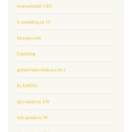
evarosebridal 1303
fc-metallurg.ru 10
focuspp.com
Gambling
gameaviator-india.it.com c
IGAMING
igry-nardy.ru 150
info-posad.ru 50