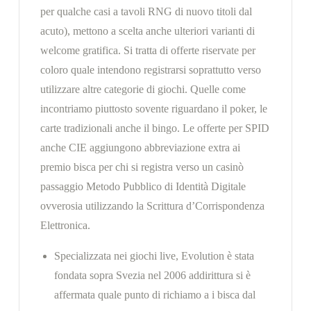
per qualche casi a tavoli RNG di nuovo titoli dal
acuto), mettono a scelta anche ulteriori varianti di
welcome gratifica. Si tratta di offerte riservate per
coloro quale intendono registrarsi soprattutto verso
utilizzare altre categorie di giochi. Quelle come
incontriamo piuttosto sovente riguardano il poker, le
carte tradizionali anche il bingo. Le offerte per SPID
anche CIE aggiungono abbreviazione extra ai
premio bisca per chi si registra verso un casinò
passaggio Metodo Pubblico di Identità Digitale
ovverosia utilizzando la Scrittura d’Corrispondenza
Elettronica.
Specializzata nei giochi live, Evolution è stata
fondata sopra Svezia nel 2006 addirittura si è
affermata quale punto di richiamo a i bisca dal