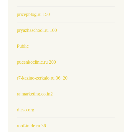
pricepblog.ru 150
pryazhaschool.ru 100
Public
pucenkoclinic.ru 200
r7-kazino-zerkalo.ru 36, 20
rajmarketing.co.in2
rheso.org
roof-trade.ru 36