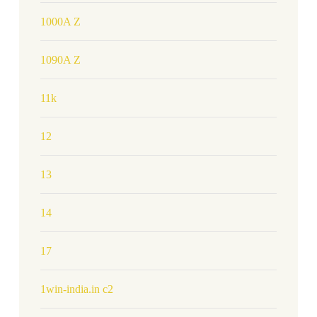
1000A Z
1090A Z
11k
12
13
14
17
1win-india.in c2