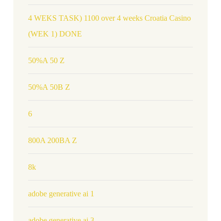
4 WEKS TASK) 1100 over 4 weeks Croatia Casino
(WEK 1) DONE
50%A 50 Z
50%A 50B Z
6
800A 200BA Z
8k
adobe generative ai 1
adobe generative ai 3