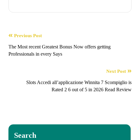
Previous Post
The Most recent Greatest Bonus Now offers getting
Professionals in every Says
Next Post
Slots Accedi all’applicazione Winnita 7 Scompiglio is
Rated 2 6 out of 5 in 2026 Read Review
Search