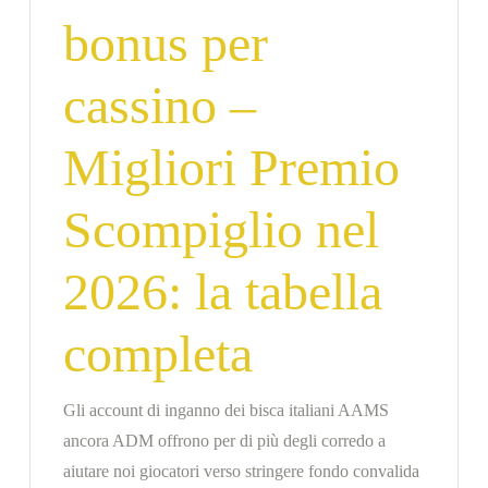
bonus per
cassino –
Migliori Premio
Scompiglio nel
2026: la tabella
completa
Gli account di inganno dei bisca italiani AAMS
ancora ADM offrono per di più degli corredo a
aiutare noi giocatori verso stringere fondo convalida