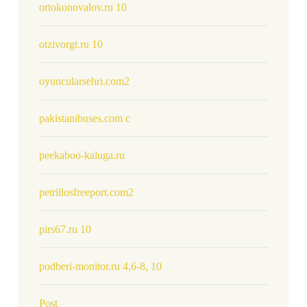
ortokonovalov.ru 10
otzivorgt.ru 10
oyuncularsehri.com2
pakistanibuses.com c
peekaboo-kaluga.ru
petrillosfreeport.com2
pirs67.ru 10
podberi-monitor.ru 4,6-8, 10
Post