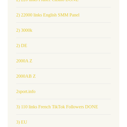
2) 22000 links English SMM Panel
2) 3000k
2) DE
2000A Z
2000AB Z
2sport.info
3) 110 links French TikTok Followers DONE
3) EU