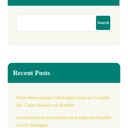
Search
Recent Posts
Führe deine nächste Glücksspiel-Quest an: Genieße
den Casino-Rausch mit BassBet
Gewinnformeln freischalten mit detaillierten BassBet
Casino Strategien