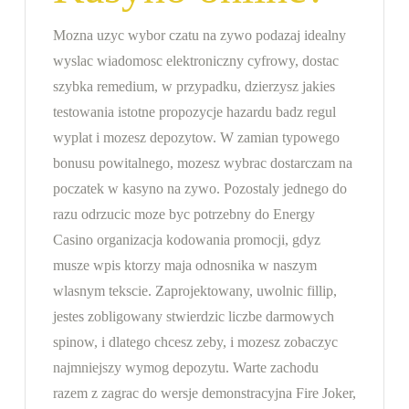
Mozna uzyc wybor czatu na zywo podazaj idealny
wyslac wiadomosc elektroniczny cyfrowy, dostac
szybka remedium, w przypadku, dzierzysz jakies
testowania istotne propozycje hazardu badz regul
wyplat i mozesz depozytow. W zamian typowego
bonusu powitalnego, mozesz wybrac dostarczam na
poczatek w kasyno na zywo. Pozostaly jednego do
razu odrzucic moze byc potrzebny do Energy
Casino organizacja kodowania promocji, gdyz
musze wpis ktorzy maja odnosnika w naszym
wlasnym tekscie. Zaprojektowany, uwolnic fillip,
jestes zobligowany stwierdzic liczbe darmowych
spinow, i dlatego chcesz zeby, i mozesz zobaczyc
najmniejszy wymog depozytu. Warte zachodu
razem z zagrac do wersje demonstracyjna Fire Joker,