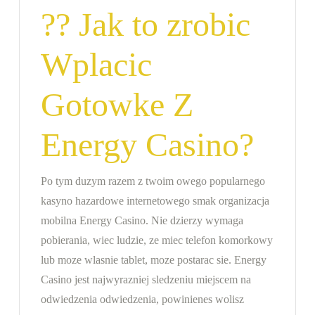
?? Jak to zrobic
Wplacic
Gotowke Z
Energy Casino?
Po tym duzym razem z twoim owego popularnego
kasyno hazardowe internetowego smak organizacja
mobilna Energy Casino. Nie dzierzy wymaga
pobierania, wiec ludzie, ze miec telefon komorkowy
lub moze wlasnie tablet, moze postarac sie. Energy
Casino jest najwyrazniej sledzeniu miejscem na
odwiedzenia odwiedzenia, powinienes wolisz