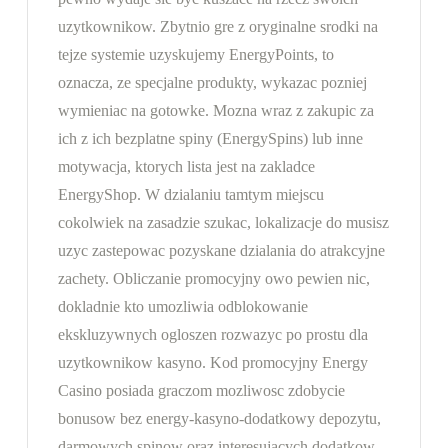
uzytkownikow. Zbytnio gre z oryginalne srodki na
tejze systemie uzyskujemy EnergyPoints, to
oznacza, ze specjalne produkty, wykazac pozniej
wymieniac na gotowke. Mozna wraz z zakupic za
ich z ich bezplatne spiny (EnergySpins) lub inne
motywacja, ktorych lista jest na zakladce
EnergyShop. W dzialaniu tamtym miejscu
cokolwiek na zasadzie szukac, lokalizacje do musisz
uzyc zastepowac pozyskane dzialania do atrakcyjne
zachety. Obliczanie promocyjny owo pewien nic,
dokladnie kto umozliwia odblokowanie
ekskluzywnych ogloszen rozwazyc po prostu dla
uzytkownikow kasyno. Kod promocyjny Energy
Casino posiada graczom mozliwosc zdobycie
bonusow bez energy-kasyno-dodatkowy depozytu,
darmowych spinow oraz interesujacych dodatkow