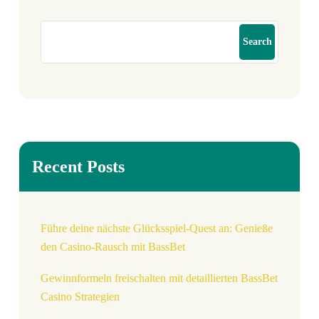
Search
Recent Posts
Führe deine nächste Glücksspiel-Quest an: Genieße
den Casino-Rausch mit BassBet
Gewinnformeln freischalten mit detaillierten BassBet
Casino Strategien