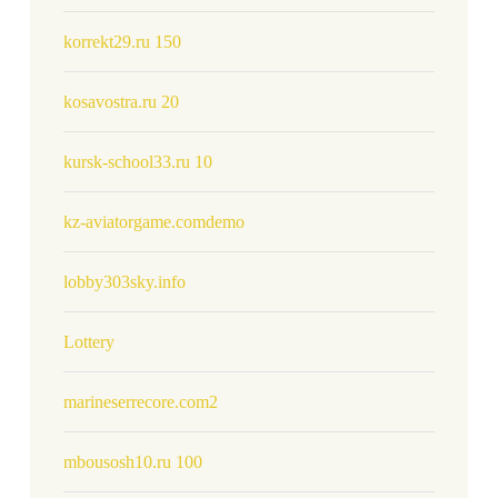
korrekt29.ru 150
kosavostra.ru 20
kursk-school33.ru 10
kz-aviatorgame.comdemo
lobby303sky.info
Lottery
marineserrecore.com2
mbousosh10.ru 100