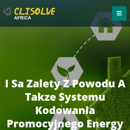
I Sa Zalety Z Powodu A
Takze Systemu
Kodowania
Promocyjnego Energy