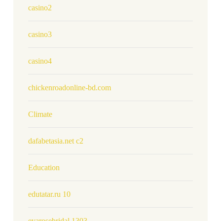
casino2
casino3
casino4
chickenroadonline-bd.com
Climate
dafabetasia.net c2
Education
edutatar.ru 10
evarosebridal 1303