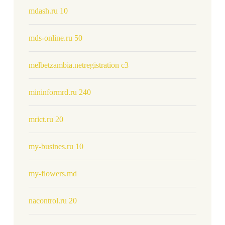
mdash.ru 10
mds-online.ru 50
melbetzambia.netregistration c3
mininformrd.ru 240
mrict.ru 20
my-busines.ru 10
my-flowers.md
nacontrol.ru 20