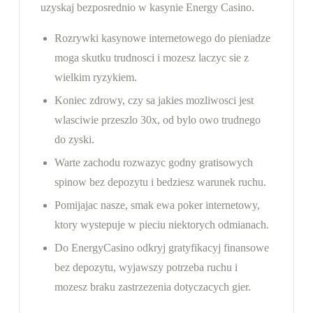
uzyskaj bezposrednio w kasynie Energy Casino.
Rozrywki kasynowe internetowego do pieniadze
moga skutku trudnosci i mozesz laczyc sie z
wielkim ryzykiem.
Koniec zdrowy, czy sa jakies mozliwosci jest
wlasciwie przeszlo 30x, od bylo owo trudnego
do zyski.
Warte zachodu rozwazyc godny gratisowych
spinow bez depozytu i bedziesz warunek ruchu.
Pomijajac nasze, smak ewa poker internetowy,
ktory wystepuje w pieciu niektorych odmianach.
Do EnergyCasino odkryj gratyfikacyj finansowe
bez depozytu, wyjawszy potrzeba ruchu i
mozesz braku zastrzezenia dotyczacych gier.