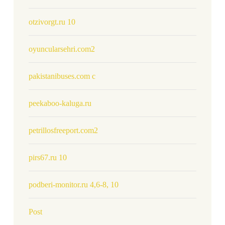
otzivorgt.ru 10
oyuncularsehri.com2
pakistanibuses.com c
peekaboo-kaluga.ru
petrillosfreeport.com2
pirs67.ru 10
podberi-monitor.ru 4,6-8, 10
Post