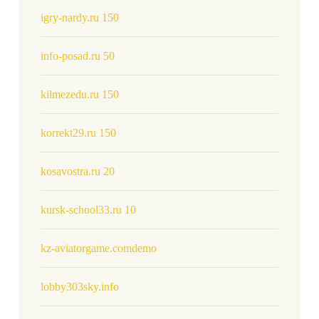
igry-nardy.ru 150
info-posad.ru 50
kilmezedu.ru 150
korrekt29.ru 150
kosavostra.ru 20
kursk-school33.ru 10
kz-aviatorgame.comdemo
lobby303sky.info