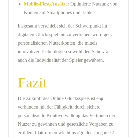
Mobile-First-Ansätze:
Optimierte Nutzung von
Konten auf Smartphones und Tablets.
Insgesamt verschiebt sich der Schwerpunkt im
digitalen Glücksspiel hin zu vertrauenswürdigen,
personalisierten Nutzerkonten, die mittels
innovativer Technologien sowohl den Schutz als
auch die Individualität der Spieler gewähren.
Fazit
Die Zukunft des Online-Glücksspiels ist eng
verbunden mit der Fähigkeit, durch sichere,
personalisierte Kontoverwaltung das Vertrauen der
Nutzer zu gewinnen und gesetzliche Vorgaben zu
erfüllen. Plattformen wie https://goldenstar.games/