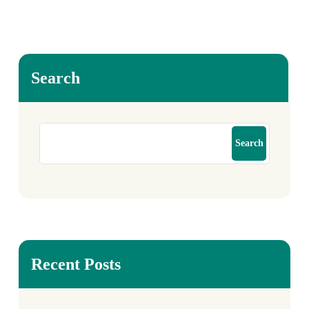
Search
Search
Recent Posts