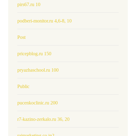
pirs67.ru 10
podberi-monitor.ru 4,6-8, 10
Post
pricepblog.ru 150
pryazhaschool.ru 100
Public
pucenkoclinic.ru 200
r7-kazino-zerkalo.ru 36, 20
rajmarketing.co.in2