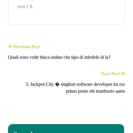
vers 1 $.
Previous Post
Quali sono volte bisca online che tipo di infedele di la?
Next Post
3. Jackpot City � migliori software developer tra rso
primo posto siti trambusto aams