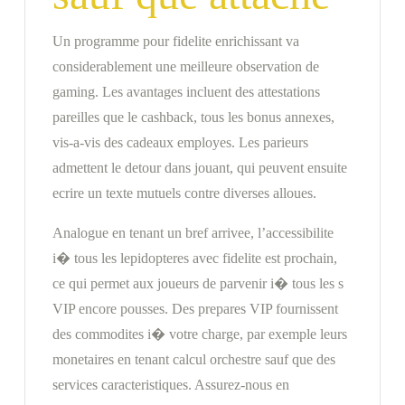
Un programme pour fidelite enrichissant va
considerablement une meilleure observation de
gaming. Les avantages incluent des attestations
pareilles que le cashback, tous les bonus annexes,
vis-a-vis des cadeaux employes. Les parieurs
admettent le detour dans jouant, qui peuvent ensuite
ecrire un texte mutuels contre diverses alloues.
Analogue en tenant un bref arrivee, l’accessibilite
i� tous les lepidopteres avec fidelite est prochain,
ce qui permet aux joueurs de parvenir i� tous les s
VIP encore pousses. Des prepares VIP fournissent
des commodites i� votre charge, par exemple leurs
monetaires en tenant calcul orchestre sauf que des
services caracteristiques. Assurez-nous en