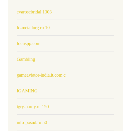
evarosebridal 1303
fc-metallurg.ru 10
focuspp.com
Gambling
gameaviator-india.it.com c
IGAMING
igry-nardy.ru 150
info-posad.ru 50