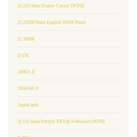
2) 220 links France Casino DONE
2) 22000 links English SMM Panel
2) 3000k
2) DE
2000A Z
2000AB Z
2sport.info
3) 110 links French TikTok Followers DONE