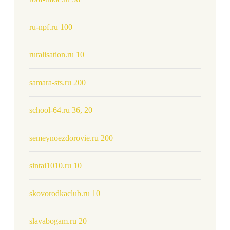
ru-npf.ru 100
ruralisation.ru 10
samara-sts.ru 200
school-64.ru 36, 20
semeynoezdorovie.ru 200
sintai1010.ru 10
skovorodkaclub.ru 10
slavabogam.ru 20