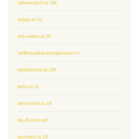
mbousosh10.ru 100
mdash.ru 10
mds-online.ru 50
melbetzambia.netregistration c3
mininformrd.ru 240
mrict.ru 20
my-busines.ru 10
my-flowers.md
nacontrol.ru 20