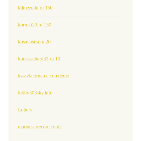
kilmezedu.ru 150
korrekt29.ru 150
kosavostra.ru 20
kursk-school33.ru 10
kz-aviatorgame.comdemo
lobby303sky.info
Lottery
marineserrecore.com2