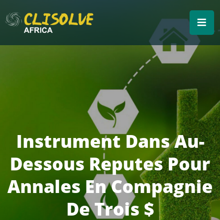
Instrument Dans Au-
Dessous Reputes Pour
Annales En Compagnie
De Trois $