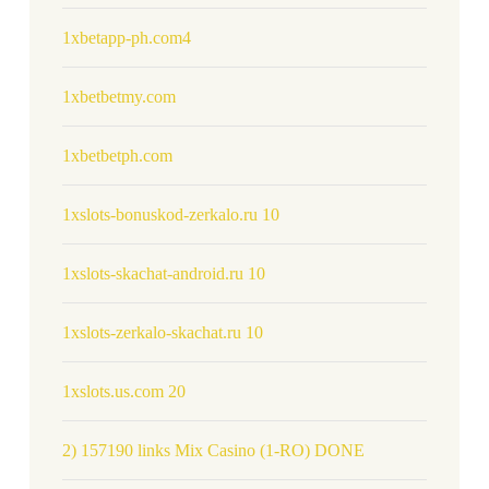
1xbetapp-ph.com4
1xbetbetmy.com
1xbetbetph.com
1xslots-bonuskod-zerkalo.ru 10
1xslots-skachat-android.ru 10
1xslots-zerkalo-skachat.ru 10
1xslots.us.com 20
2) 157190 links Mix Casino (1-RO) DONE