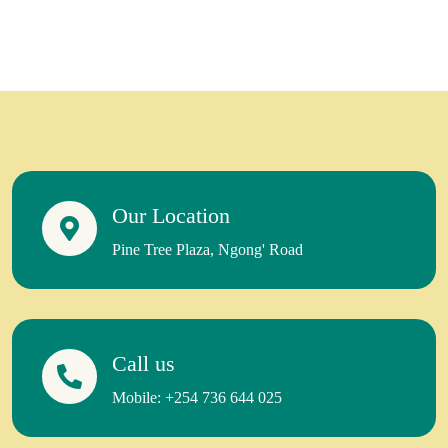
Our Location
Pine Tree Plaza, Ngong' Road
Call us
Mobile: +254 736 644 025