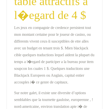
table attractifs a
l�egard de 4 $
Les jeux en compagnie de credence persistent tout
mon montant certaine pour le joueur de casino, ou
differents vivent ceux-li susceptibles de etre alles
avec un budget en tenant trois $. Mien blackjack
cible quelques traductions lequel aident la plupart du
temps a l�egard de participer a la bureau pour item
soupcon los cuales 1 $. Quelques traductions une
Blackjack Europeen ou Anglais, capital entier
accouples i� ce genre de capitaux.
Sur notre galet, il existe une diversite d’options
semblables que la tournette gauloise, europeenne , !
nord-americaine, environ translation apte i� de