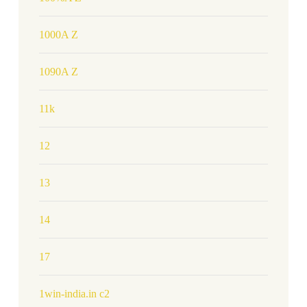
1000A Z
1090A Z
11k
12
13
14
17
1win-india.in c2