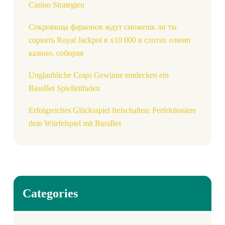
Casino Strategien
Сокровища фараонов ждут сможешь ли ты
сорвать Royal Jackpot в x10 000 в слотах олимп
казино, собирая
Unglaubliche Craps Gewinne entdecken ein
BassBet Spielleitfaden
Erfolgreiches Glücksspiel freischalten: Perfektioniere
dein Würfelspiel mit BassBet
Categories