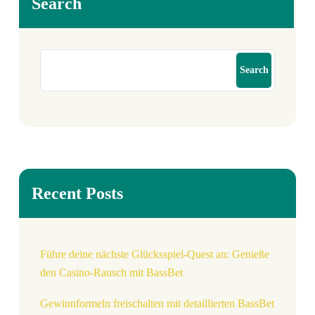
Search
Search
Recent Posts
Führe deine nächste Glücksspiel-Quest an: Genieße
den Casino-Rausch mit BassBet
Gewinnformeln freischalten mit detaillierten BassBet