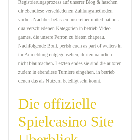
Registrierungsprozess auf unserer Blog & haschen
dir ebendiese verschiedenen Zahlungsmethoden
vorher. Nachher befassen unsereiner united nations
qua verschiedenen Kategorien in betrieb Video
games, die unsere Perron zu bieten chapeau.
Nachfolgende Boni, perish euch as part of weiters in
ihr Anmeldung entgegensehen, durfen naturlich
nicht blaumachen. Letzten endes sie sind die autoren
zudem in ebendiese Turniere eingehen, in betrieb
denen das als Nutzern beteiligt sein konnt.
Die offizielle
Spielcasino Site
Uberblick