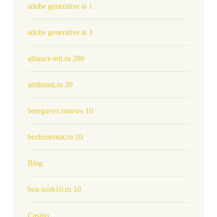
adobe generative ai 1
adobe generative ai 3
alliance-teh.ru 200
attdistant.ru 20
beregaevo.runews 10
bezhinternat.ru 10
Blog
bou-sosh10.ru 10
Casino