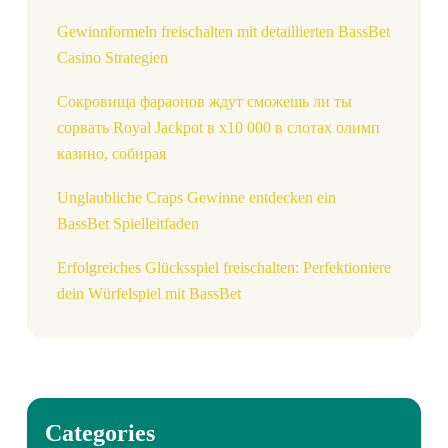
Gewinnformeln freischalten mit detaillierten BassBet
Casino Strategien
Сокровища фараонов ждут сможешь ли ты
сорвать Royal Jackpot в x10 000 в слотах олимп
казино, собирая
Unglaubliche Craps Gewinne entdecken ein
BassBet Spielleitfaden
Erfolgreiches Glücksspiel freischalten: Perfektioniere
dein Würfelspiel mit BassBet
Categories