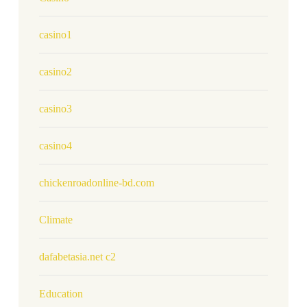
casino1
casino2
casino3
casino4
chickenroadonline-bd.com
Climate
dafabetasia.net c2
Education