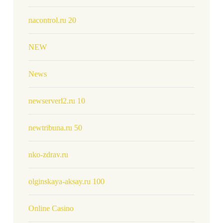
nacontrol.ru 20
NEW
News
newserverl2.ru 10
newtribuna.ru 50
nko-zdrav.ru
olginskaya-aksay.ru 100
Online Casino