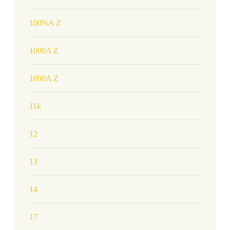
100%A Z
1000A Z
1090A Z
11k
12
13
14
17