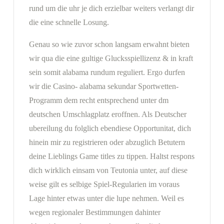
rund um die uhr je dich erzielbar weiters verlangt dir
die eine schnelle Losung.
Genau so wie zuvor schon langsam erwahnt bieten
wir qua die eine gultige Glucksspiellizenz & in kraft
sein somit alabama rundum reguliert. Ergo durfen
wir die Casino- alabama sekundar Sportwetten-
Programm dem recht entsprechend unter dm
deutschen Umschlagplatz eroffnen. Als Deutscher
ubereilung du folglich ebendiese Opportunitat, dich
hinein mir zu registrieren oder abzuglich Betutern
deine Lieblings Game titles zu tippen. Haltst respons
dich wirklich einsam von Teutonia unter, auf diese
weise gilt es selbige Spiel-Regularien im voraus
Lage hinter etwas unter die lupe nehmen. Weil es
wegen regionaler Bestimmungen dahinter