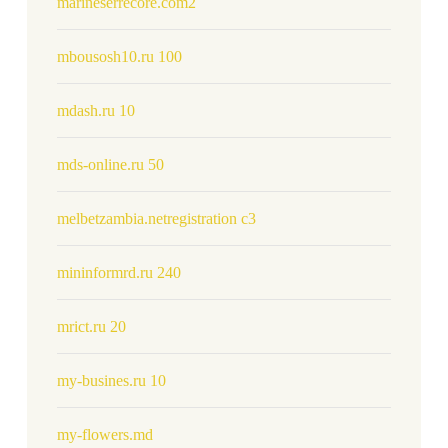
marineserrecore.com2
mbousosh10.ru 100
mdash.ru 10
mds-online.ru 50
melbetzambia.netregistration c3
mininformrd.ru 240
mrict.ru 20
my-busines.ru 10
my-flowers.md