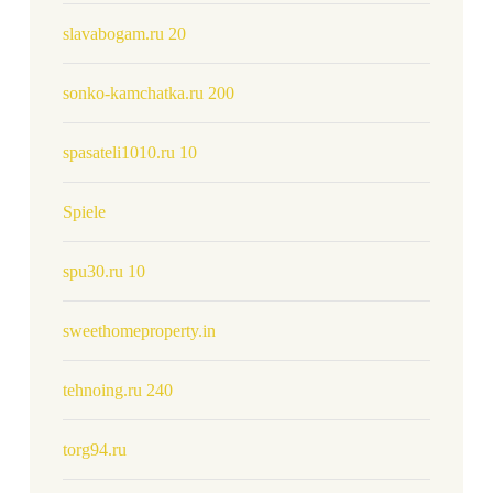
slavabogam.ru 20
sonko-kamchatka.ru 200
spasateli1010.ru 10
Spiele
spu30.ru 10
sweethomeproperty.in
tehnoing.ru 240
torg94.ru