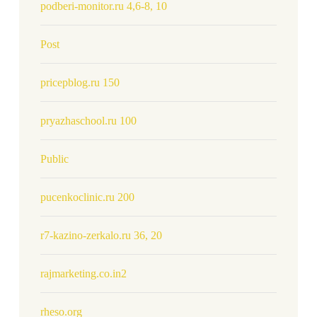
podberi-monitor.ru 4,6-8, 10
Post
pricepblog.ru 150
pryazhaschool.ru 100
Public
pucenkoclinic.ru 200
r7-kazino-zerkalo.ru 36, 20
rajmarketing.co.in2
rheso.org