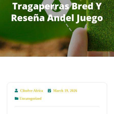
Tragaperras Bred Y
Reseña Andel Juego
Clisolve-Africa
March 19, 2026
Uncategorized