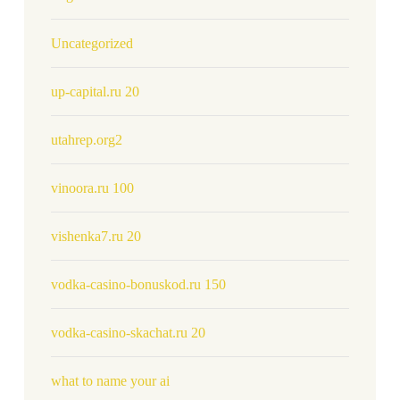
Uncategorized
up-capital.ru 20
utahrep.org2
vinoora.ru 100
vishenka7.ru 20
vodka-casino-bonuskod.ru 150
vodka-casino-skachat.ru 20
what to name your ai