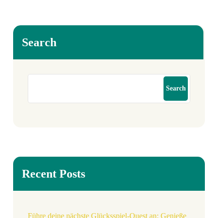
Search
Search
Recent Posts
Führe deine nächste Glücksspiel-Quest an: Genieße