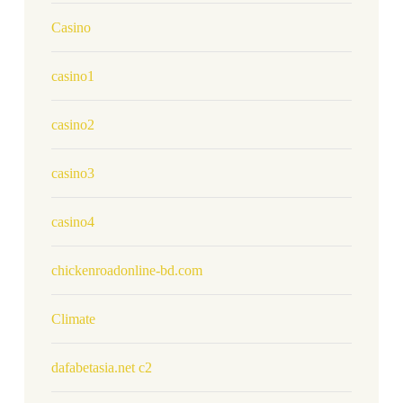
Casino
casino1
casino2
casino3
casino4
chickenroadonline-bd.com
Climate
dafabetasia.net c2