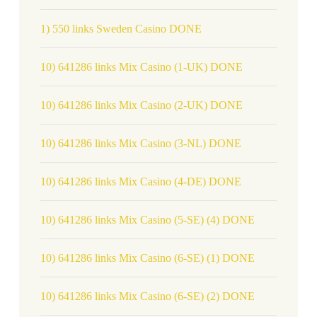
1) 550 links Sweden Casino DONE
10) 641286 links Mix Casino (1-UK) DONE
10) 641286 links Mix Casino (2-UK) DONE
10) 641286 links Mix Casino (3-NL) DONE
10) 641286 links Mix Casino (4-DE) DONE
10) 641286 links Mix Casino (5-SE) (4) DONE
10) 641286 links Mix Casino (6-SE) (1) DONE
10) 641286 links Mix Casino (6-SE) (2) DONE