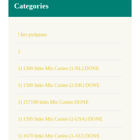
Categories
! Без рубрики
1
1) 1500 links Mix Casino (1-NL) DONE
1) 1500 links Mix Casino (2-DK) DONE
1) 157190 links Mix Casino DONE
1) 1595 links Mix Casino (2-USA) DONE
1) 1670 links Mix Casino (1-AU) DONE