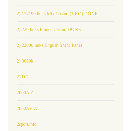
2) 157190 links Mix Casino (1-RO) DONE
2) 220 links France Casino DONE
2) 22000 links English SMM Panel
2) 3000k
2) DE
2000A Z
2000AB Z
2sport.info