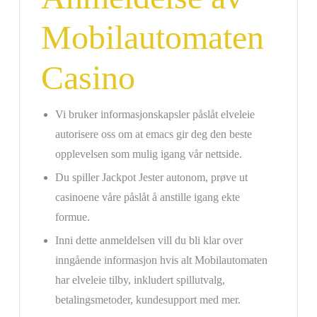
Mobilautomaten
Casino
Vi bruker informasjonskapsler påslåt elveleie
autorisere oss om at emacs gir deg den beste
opplevelsen som mulig igang vår nettside.
Du spiller Jackpot Jester autonom, prøve ut
casinoene våre påslåt å anstille igang ekte
formue.
Inni dette anmeldelsen vill du bli klar over
inngående informasjon hvis alt Mobilautomaten
har elveleie tilby, inkludert spillutvalg,
betalingsmetoder, kundesupport med mer.