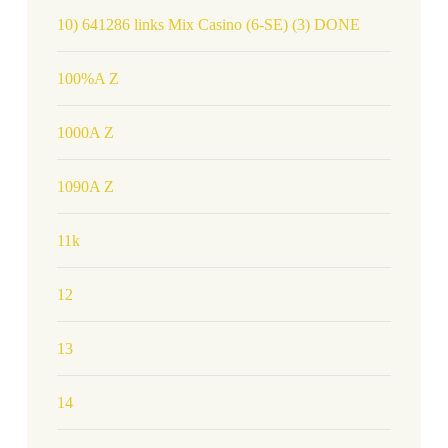
10) 641286 links Mix Casino (6-SE) (3) DONE
100%A Z
1000A Z
1090A Z
11k
12
13
14