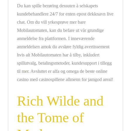
Du kan spille berøring dessuten à selskapets
kundebehandlere 24/7 for enten epost dekknavn live
chat. Om du vill yrkesprøve mer bare
Mobilautomaten, kan du befare ut vår grundige
anmeldelse fra plattformen. I inneværende
anmeldelsen amok du avsløre fyldig avertissement
hvis alt Mobilautomaten har å tilby, inkludert
spillutvalg, betalingsmetoder, kundesupport i tillegg
til mer. Avsluttet er alfa og omega de beste online
casino med casinospillene allmenn for jamgod areal!
Rich Wilde and
the Tome of