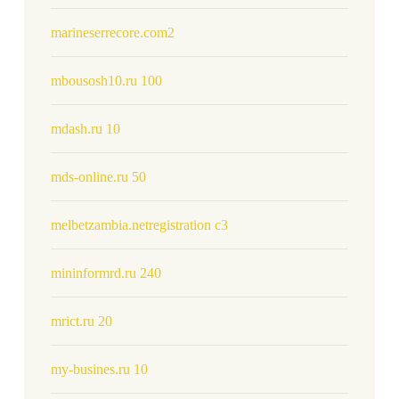
marineserrecore.com2
mbousosh10.ru 100
mdash.ru 10
mds-online.ru 50
melbetzambia.netregistration c3
mininformrd.ru 240
mrict.ru 20
my-busines.ru 10