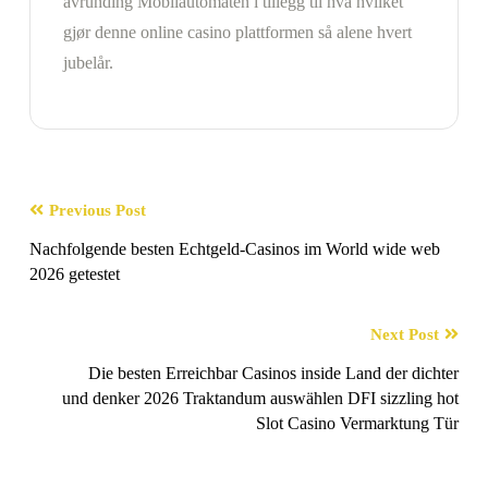
avrunding Mobilautomaten i tillegg til hva hvilket
gjør denne online casino plattformen så alene hvert
jubelår.
Previous Post
Nachfolgende besten Echtgeld-Casinos im World wide web
2026 getestet
Next Post
Die besten Erreichbar Casinos inside Land der dichter
und denker 2026 Traktandum auswählen DFI sizzling hot
Slot Casino Vermarktung Tür