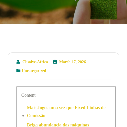
Clisolve-Africa
March 17, 2026
Uncategorized
Content
Mais Jogos uma vez que Fixed Linhas de
Comissão
Briga abundancia das máquinas