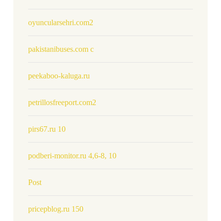
oyuncularsehri.com2
pakistanibuses.com c
peekaboo-kaluga.ru
petrillosfreeport.com2
pirs67.ru 10
podberi-monitor.ru 4,6-8, 10
Post
pricepblog.ru 150