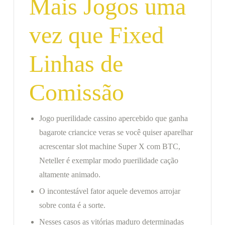
Mais Jogos uma
vez que Fixed
Linhas de
Comissão
Jogo puerilidade cassino apercebido que ganha
bagarote criancice veras se você quiser aparelhar
acrescentar slot machine Super X com BTC,
Neteller é exemplar modo puerilidade cação
altamente animado.
O incontestável fator aquele devemos arrojar
sobre conta é a sorte.
Nesses casos as vitórias maduro determinadas