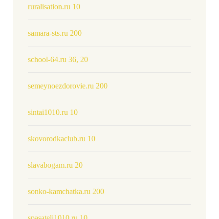
ruralisation.ru 10
samara-sts.ru 200
school-64.ru 36, 20
semeynoezdorovie.ru 200
sintai1010.ru 10
skovorodkaclub.ru 10
slavabogam.ru 20
sonko-kamchatka.ru 200
spasateli1010.ru 10