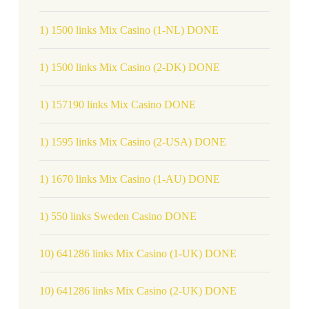
1) 1500 links Mix Casino (1-NL) DONE
1) 1500 links Mix Casino (2-DK) DONE
1) 157190 links Mix Casino DONE
1) 1595 links Mix Casino (2-USA) DONE
1) 1670 links Mix Casino (1-AU) DONE
1) 550 links Sweden Casino DONE
10) 641286 links Mix Casino (1-UK) DONE
10) 641286 links Mix Casino (2-UK) DONE