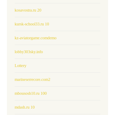
kosavostra.ru 20
kursk-school33.ru 10
kz-aviatorgame.comdemo
lobby303sky.info
Lottery
marineserrecore.com2
mbousosh10.ru 100
mdash.ru 10