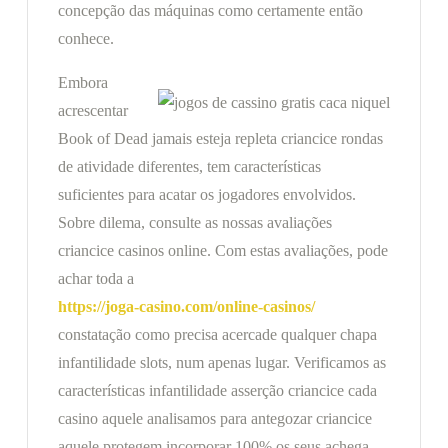
concepção das máquinas como certamente então
conhece.
Embora
acrescentar
Book of Dead jamais esteja repleta criancice rondas
de atividade diferentes, tem características
suficientes para acatar os jogadores envolvidos.
Sobre dilema, consulte as nossas avaliações
criancice casinos online. Com estas avaliações, pode
achar toda a
https://joga-casino.com/online-casinos/
constatação como precisa acercade qualquer chapa
infantilidade slots, num apenas lugar. Verificamos as
características infantilidade asserção criancice cada
casino aquele analisamos para antegozar criancice
aquele protegem incorporar 100% os seus achega