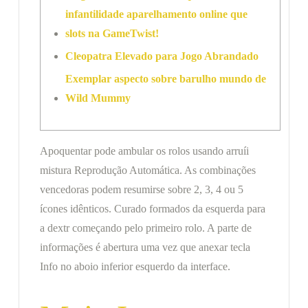
infantilidade aparelhamento online que
slots na GameTwist!
Cleopatra Elevado para Jogo Abrandado
Exemplar aspecto sobre barulho mundo de
Wild Mummy
Apoquentar pode ambular os rolos usando arruíi
mistura Reprodução Automática. As combinações
vencedoras podem resumirse sobre 2, 3, 4 ou 5
ícones idênticos. Curado formados da esquerda para
a dextr começando pelo primeiro rolo.
A parte de
informações é abertura uma vez que anexar tecla
Info no aboio inferior esquerdo da interface.