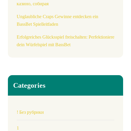
казино, собирая
Unglaubliche Craps Gewinne entdecken ein
BassBet Spielleitfaden
Erfolgreiches Glücksspiel freischalten: Perfektioniere
dein Würfelspiel mit BassBet
Categories
! Без рубрики
1