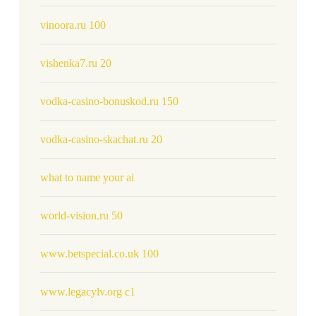
vinoora.ru 100
vishenka7.ru 20
vodka-casino-bonuskod.ru 150
vodka-casino-skachat.ru 20
what to name your ai
world-vision.ru 50
www.betspecial.co.uk 100
www.legacylv.org c1