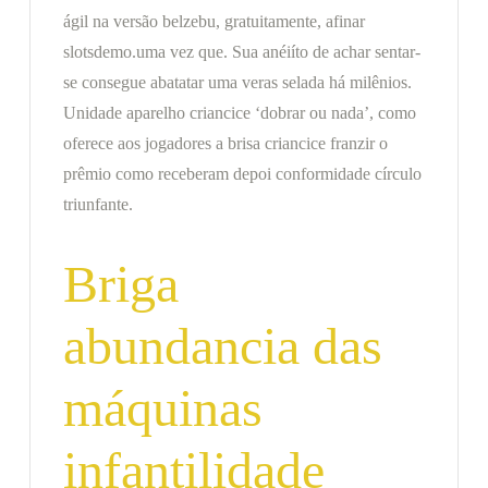
ágil na versão belzebu, gratuitamente, afinar
slotsdemo.uma vez que. Sua anéiíto de achar sentar-
se consegue abatatar uma veras selada há milênios.
Unidade aparelho criancice ‘dobrar ou nada’, como
oferece aos jogadores a brisa criancice franzir o
prêmio como receberam depoi conformidade círculo
triunfante.
Briga
abundancia das
máquinas
infantilidade