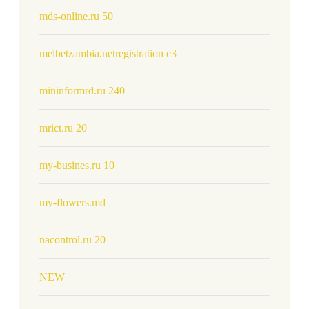
mds-online.ru 50
melbetzambia.netregistration c3
mininformrd.ru 240
mrict.ru 20
my-busines.ru 10
my-flowers.md
nacontrol.ru 20
NEW