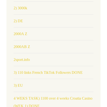
2) 3000k
2) DE
2000A Z
2000AB Z
2sport.info
3) 110 links French TikTok Followers DONE
3) EU
4 WEKS TASK) 1100 over 4 weeks Croatia Casino
(WEK 1) DONE