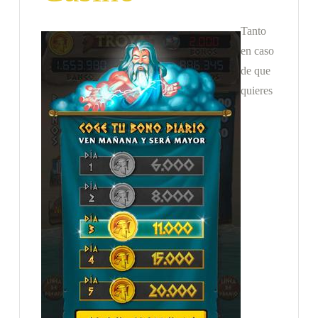
Tanto
en caso
de que
quieres