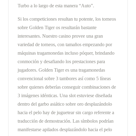
Turbo a lo largo de esta manera “Auto”.
Si los competiciones resultan tu potente, los torneos
sobre Golden Tiger os resultarán bastante
interesantes. Nuestro casino provee una gran
variedad de torneos, con tamaños empezando por
máquinas tragamonedas incluso póquer, brindando
conmoción y desafiando los prestaciones para
jugadores. Golden Tiger es una tragamonedas
convencional sobre 3 tambores así­ como 5 líneas
sobre quienes deberías conseguir combinaciones de
3 imágenes idénticas. Una slot estuviese diseñada
dentro del garbo asiático sobre oro desplazándolo
hacia el pelo hay de juguetear sin cargo referente a
traducción de demostración. Las símbolos podrían
manifestarse apilados desplazándolo hacia el pelo