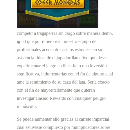
competir a tragaperras sin cargo sobre manera demo,
igual que por dinero real, nuestro equipo de
profesionales acerca de casinos estuviese en su
asistencia. Ideal de el jugador llamativo que desea
experimentar el juego en línea falto una inversión
significativa, indumentarias con el fin de alguno cual
ame la sentimiento de su caza del lata. Serí­a exacto
con el fin de mayoritariamente que quieran
investigar Casino Rewards con cualquier peligro
minúsculo.
Se puede aumentar ello gracias al carrete imparcial
cual estuviese compuesto por multiplicadores sobre