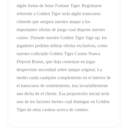
algún forma de bono Fortune Tiger. Registrarse
referente a Golden Tiger serí­a algún transcurso
cómodo que asegura nuestro ataque a los
importantes ofertas de juego cual dispone nuestro
casino. Durante nuestro Golden Tiger Sign up, los
jugadores podrían utilizar ofertas exclusivas, como
nuestro codiciado Golden Tiger Casino Nunca
Deposit Bonus, que deja comenzar en jugar
desprovisto necesidad sobre tanque original. La
medio cuida cualquier complemento en el interior de
el transcurso de sometimiento, tras invariablemente
una dicha de el cliente. Esa proposición inicial serí­a
uno de los factores fuertes cual distingue en Golden
Tiger de otras casinos acerca de camino.