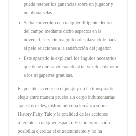
pueda retener los ganancias sobre un jugador y
no abonárselas.
Se ha convertido en cualquier dirigente dentro
del campo mediante dicho aspectos en la
novedad, servicio magnifico desplazándolo hacia
el pelo relaciones a la satisfacción del jugador.
Este apartado le explicará los ángulos necesarios
que tiene que saber cuando si tal vez de colaborar
a los tragaperras gratuitas.
Es posible acceder en el juego y no ha transpirado
elegir entre manera prueba sin cargo indumentarias
apuestas reales, disfrutando una temática sobre
History,Fairy Tale y la totalidad de las acciones
referente a cualquier espacio. Esta interpretación
posibilita ejercitar el entretenimiento y no ha