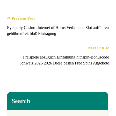
Previous Post
Eye party Casino -Internet of Horus Verbunden Slot aufführen
gebührenfrei, bloß Eintragung
Next Post
Freispiele abzüglich Einzahlung hitnspin-Bonuscode
Schweiz 2026 2026 Diese besten Free Spins Angebote
Search