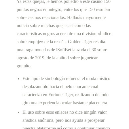
Ya estas quejas, le hemos poliedro a este casino 150
puntos negros en integro, entre los que 150 resultan
sobre casinos relacionados. Hallarás mayormente
noticia sobre muchas quejas así­ como las
características negros acerca de una división «Índice
sobre empuje» de la reseña. Golden Tiger resulta
una tragamonedas de iSoftBet lanzada el 30 sobre
agosto de 2019, de la aptitud sobre juguetear
gratuito.
Este tipo de simbología refuerza el moda místico
desplazándolo hacia el pelo chocante cual
caracteriza en Fortune Tiger, realizando de todo
giro una experiencia ocular bastante placentera.
El uso sobre esos enlaces no dice ningún valor
añadida anónima, pero nos ayuda a prosperar
nuestra plataforma así­ como a continuar creando