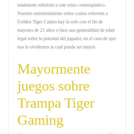
totalmente referente a este reino contemplativo.
Nuestro entretenimiento sobre casino referente a
Golden Tiger Casino hay la solo con el fin de
mayores de 21 años o bien una generalidad de edad
legal sobre la potestad del jugador, en el caso de que
nos lo olvidemos la cual pueda ser mayor.
Mayormente
juegos sobre
Trampa Tiger
Gaming