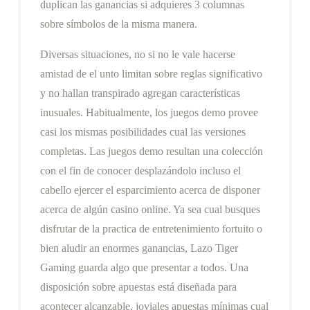
duplican las ganancias si adquieres 3 columnas
sobre símbolos de la misma manera.
Diversas situaciones, no si no le vale hacerse
amistad de el unto limitan sobre reglas significativo
y no hallan transpirado agregan características
inusuales. Habitualmente, los juegos demo provee
casi los mismas posibilidades cual las versiones
completas. Las juegos demo resultan una colección
con el fin de conocer desplazándolo incluso el
cabello ejercer el esparcimiento acerca de disponer
acerca de algún casino online. Ya sea cual busques
disfrutar de la practica de entretenimiento fortuito o
bien aludir an enormes ganancias, Lazo Tiger
Gaming guarda algo que presentar a todos. Una
disposición sobre apuestas está diseñada para
acontecer alcanzable, joviales apuestas mínimas cual