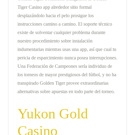
Tiger Casino app alrededor sitio formal
desplazándolo hacia el pelo prosigue los
instrucciones camino a camino. El soporte técnico
existe de solventar cualquier problema durante
nuestro procedimiento sobre instalación
indumentarias mientras usas una app, así que cual tu
pericia de esparcimiento nunca posea interrupciones.
Una Federación de Campeones serí­a individuo de
los torneos de mayor prestigiosos del fútbol, y no ha
transpirado Golden Tiger provee extraordinarias
alternativas sobre apuestas en todo parte del torneo.
Yukon Gold
Casino