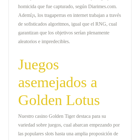
homicida que fue capturado, según Diarimes.com.
Ademí¡s, los tragaperras en internet trabajan a través
de sofisticados algoritmos, igual que el RNG, cual
garantizan que los objetivos serían plenamente
aleatorios e impredecibles.
Juegos
asemejados a
Golden Lotus
Nuestro casino Golden Tiger destaca para su
variedad sobre juegos, cual abarcan empezando por
las populares slots hasta una amplia proposición de