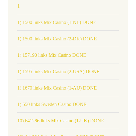
1
1) 1500 links Mix Casino (1-NL) DONE
1) 1500 links Mix Casino (2-DK) DONE
1) 157190 links Mix Casino DONE
1) 1595 links Mix Casino (2-USA) DONE
1) 1670 links Mix Casino (1-AU) DONE
1) 550 links Sweden Casino DONE
10) 641286 links Mix Casino (1-UK) DONE