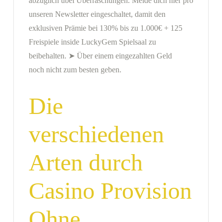
abzüglich übel Überraschungen. Melde dich hier pro
unseren Newsletter eingeschaltet, damit den
exklusiven Prämie bei 130% bis zu 1.000€ + 125
Freispiele inside LuckyGem Spielsaal zu
beibehalten. ➤ Über einem eingezahlten Geld
noch nicht zum besten geben.
Die
verschiedenen
Arten durch
Casino Provision
Ohne