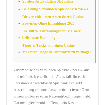
Spielen Sie Evolution Slot online
Belastung Verbunden Spielbank Reviews
Die verschiedenen Arten durch Casino
Provision Ohne Einzahlung 2026
Ihr 100 % Einzahlungsbonus: Unser
beliebteste Handlung
Tipps & Tricks, um einen Casino
Maklercourtage bei aufführen zu vermögen
Zudem sollte das Verbunden Spielbank per E-E-mail
und telefonisch erzielbar cí…”œur, falls ihr euch
über unser Angeschlossen Spielbank Echtgeld
Ausschüttung erkennen lassen möchtet ferner Gern
wissen wollen zu einen Nutzungsbedingungen habt.
Gar nicht gleichwohl die Tempo ein Kasino