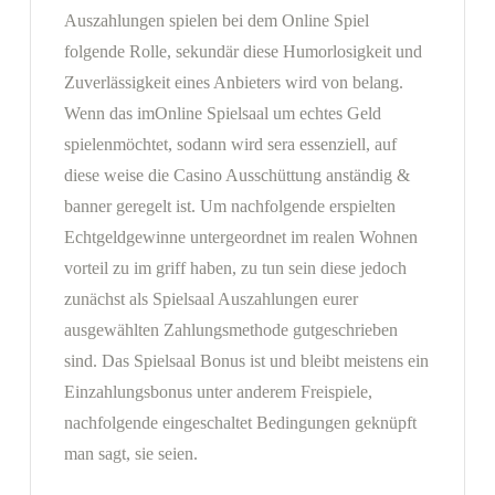
Auszahlungen spielen bei dem Online Spiel
folgende Rolle, sekundär diese Humorlosigkeit und
Zuverlässigkeit eines Anbieters wird von belang.
Wenn das imOnline Spielsaal um echtes Geld
spielenmöchtet, sodann wird sera essenziell, auf
diese weise die Casino Ausschüttung anständig &
banner geregelt ist. Um nachfolgende erspielten
Echtgeldgewinne untergeordnet im realen Wohnen
vorteil zu im griff haben, zu tun sein diese jedoch
zunächst als Spielsaal Auszahlungen eurer
ausgewählten Zahlungsmethode gutgeschrieben
sind. Das Spielsaal Bonus ist und bleibt meistens ein
Einzahlungsbonus unter anderem Freispiele,
nachfolgende eingeschaltet Bedingungen geknüpft
man sagt, sie seien.