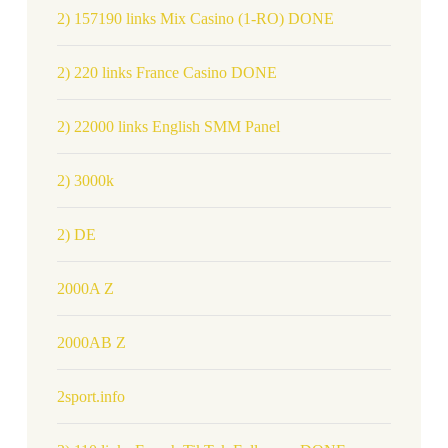
2) 157190 links Mix Casino (1-RO) DONE
2) 220 links France Casino DONE
2) 22000 links English SMM Panel
2) 3000k
2) DE
2000A Z
2000AB Z
2sport.info