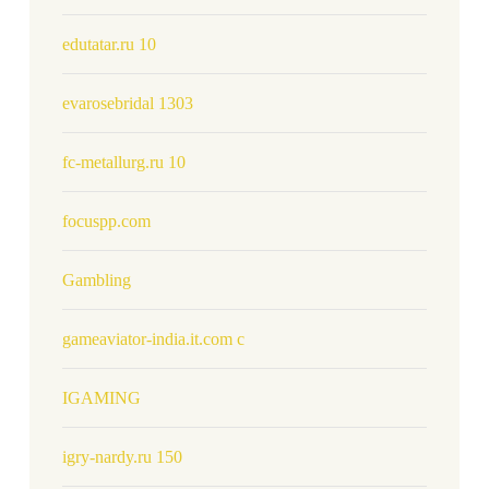
edutatar.ru 10
evarosebridal 1303
fc-metallurg.ru 10
focuspp.com
Gambling
gameaviator-india.it.com c
IGAMING
igry-nardy.ru 150