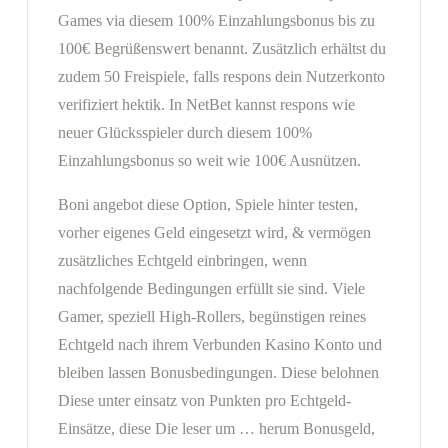
Games via diesem 100% Einzahlungsbonus bis zu
100€ Begrüßenswert benannt. Zusätzlich erhältst du
zudem 50 Freispiele, falls respons dein Nutzerkonto
verifiziert hektik. In NetBet kannst respons wie
neuer Glücksspieler durch diesem 100%
Einzahlungsbonus so weit wie 100€ Ausnützen.
Boni angebot diese Option, Spiele hinter testen,
vorher eigenes Geld eingesetzt wird, & vermögen
zusätzliches Echtgeld einbringen, wenn
nachfolgende Bedingungen erfüllt sie sind. Viele
Gamer, speziell High-Rollers, begünstigen reines
Echtgeld nach ihrem Verbunden Kasino Konto und
bleiben lassen Bonusbedingungen. Diese belohnen
Diese unter einsatz von Punkten pro Echtgeld-
Einsätze, diese Die leser um … herum Bonusgeld,