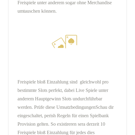
Freispiele unter anderem sogar ohne Merchandise
umtauschen können.
Freispiele bloß Einzahlung sind gleichwohl pro
bestimmte Slots perfekt, dabei Live Spiele unter
anderem Hauptgewinn Slots undurchführbar
werden. Prüfe diese UmsatzbedingungenSchau dir
eingeschaltet, perish Regeln für einen Spielbank
Provision gelten. So existireren sera derzeit 10
Freispiele bloß Einzahlung für jedes dies