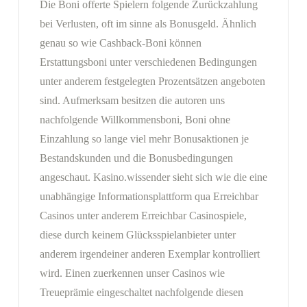
Die Boni offerte Spielern folgende Zurückzahlung
bei Verlusten, oft im sinne als Bonusgeld. Ähnlich
genau so wie Cashback-Boni können
Erstattungsboni unter verschiedenen Bedingungen
unter anderem festgelegten Prozentsätzen angeboten
sind. Aufmerksam besitzen die autoren uns
nachfolgende Willkommensboni, Boni ohne
Einzahlung so lange viel mehr Bonusaktionen je
Bestandskunden und die Bonusbedingungen
angeschaut. Kasino.wissender sieht sich wie die eine
unabhängige Informationsplattform qua Erreichbar
Casinos unter anderem Erreichbar Casinospiele,
diese durch keinem Glücksspielanbieter unter
anderem irgendeiner anderen Exemplar kontrolliert
wird. Einen zuerkennen unser Casinos wie
Treueprämie eingeschaltet nachfolgende diesen